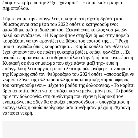
έπεφτε νεκρή είπε την λέξη “χάνομαι”…» σημείωσε η κυρία
Δημοπούλου.
Σύμφωνα με την εισαγγελέα, η καμπή στη σχέση δράστη και
θύματος είναι στα μέσα του 2022 οπότε ο κατηγορούμενος
απολύθηκε από τη δουλειά του. Ξεκινά ένας κύκλος νοσηλειών
αλλά και εντάσεων. «Η Κυριακή τον στηρίζει όμως στην πορεία
κουράζεται να τον φροντίζει εις βάρος του εαυτού της…. “Ψυχή
μου σ’ αγαπάω όπως κουράστηκα… Καμία κοπέλα δεν θέλει να
έχει κάποιον που σε πρώτη ευκαιρία βρίζει, σπάει, φωνάζει… Σε
αγαπάω παραπάνω από οτιδήποτε άλλο στην ζωή μου” αναφέρει η
Κυριακή σε ένα σημείωμα που είχε πάντα μαζί της» είπε η
εισαγγελική λειτουργός η οποία λεπτομερώς ανέφερε την πορεία
της Κυριακής από τον Φεβρουάριο του 2024 οπότε «αποφασίζει να
χωρίσει λόγω της αλλοπρόσαλλης κακοποιητικής συμπεριφοράς
του κατηγορούμενου» μέχρι το βράδυ της δολοφονίας. «Το κορίτσι
βρίσκει σπίτι, θέλει να το φτιάξει και να μείνει μόνη της. Το βράδυ
πριν την δολοφονία, στη συνάντηση που είχαν η Κυριακή τον
ενημερώνει πως δεν θα υπάρξει επανασύνδεση» υπογράμμισε η
εισαγγελέας η οποία περίγραψε όσα συνέβησαν μέχρι η 28χρονη
να πέσει νεκρή.