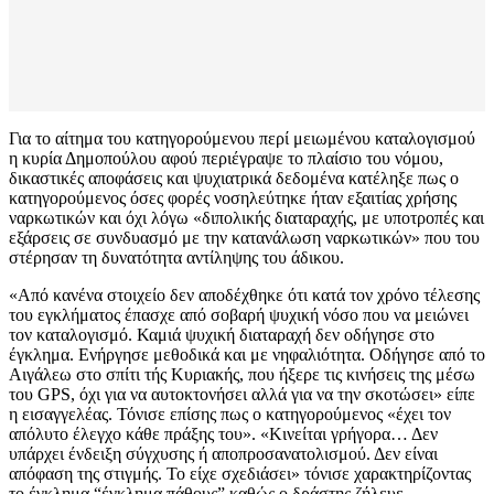
Για το αίτημα του κατηγορούμενου περί μειωμένου καταλογισμού
η κυρία Δημοπούλου αφού περιέγραψε το πλαίσιο του νόμου,
δικαστικές αποφάσεις και ψυχιατρικά δεδομένα κατέληξε πως ο
κατηγορούμενος όσες φορές νοσηλεύτηκε ήταν εξαιτίας χρήσης
ναρκωτικών και όχι λόγω «διπολικής διαταραχής, με υποτροπές και
εξάρσεις σε συνδυασμό με την κατανάλωση ναρκωτικών» που του
στέρησαν τη δυνατότητα αντίληψης του άδικου.
«Από κανένα στοιχείο δεν αποδέχθηκε ότι κατά τον χρόνο τέλεσης
του εγκλήματος έπασχε από σοβαρή ψυχική νόσο που να μειώνει
τον καταλογισμό. Καμιά ψυχική διαταραχή δεν οδήγησε στο
έγκλημα. Ενήργησε μεθοδικά και με νηφαλιότητα. Οδήγησε από το
Αιγάλεω στο σπίτι τής Κυριακής, που ήξερε τις κινήσεις της μέσω
του GPS, όχι για να αυτοκτονήσει αλλά για να την σκοτώσει» είπε
η εισαγγελέας. Τόνισε επίσης πως ο κατηγορούμενος «έχει τον
απόλυτο έλεγχο κάθε πράξης του». «Κινείται γρήγορα… Δεν
υπάρχει ένδειξη σύγχυσης ή αποπροσανατολισμού. Δεν είναι
απόφαση της στιγμής. Το είχε σχεδιάσει» τόνισε χαρακτηρίζοντας
το έγκλημα “έγκλημα πάθους” καθώς ο δράστης ζήλευε