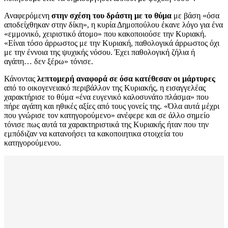
Αναφερόμενη
στην σχέση του δράστη με το θύμα
με βάση «όσα
αποδείχθηκαν στην δίκη», η κυρία Δημοπούλου έκανε λόγο για ένα
«εμμονικό, χειριστικό άτομο» που κακοποιούσε την Κυριακή.
«Είναι τόσο άρρωστος με την Κυριακή, παθολογικά άρρωστος όχι
με την έννοια της ψυχικής νόσου. Έχει παθολογική ζήλια ή
αγάπη… δεν ξέρω» τόνισε.
Κάνοντας
λεπτομερή αναφορά σε όσα κατέθεσαν οι μάρτυρες
από το οικογενειακό περιβάλλον της Κυριακής, η εισαγγελέας
χαρακτήρισε το θύμα «ένα ευγενικό καλοσυνάτο πλάσμα» που
πήρε αγάπη και ηθικές αξίες από τους γονείς της. «Όλα αυτά μέχρι
που γνώρισε τον κατηγορούμενο» ανέφερε και σε άλλο σημείο
τόνισε πως αυτά τα χαρακτηριστικά της Κυριακής ήταν που την
εμπόδιζαν να κατανοήσει τα κακοποιητικα στοιχεία του
κατηγορούμενου.