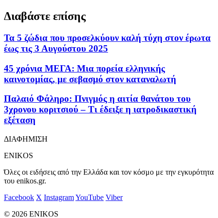
Διαβάστε επίσης
Τα 5 ζώδια που προσελκύουν καλή τύχη στον έρωτα
έως τις 3 Αυγούστου 2025
45 χρόνια ΜΕΓΑ: Μια πορεία ελληνικής
καινοτομίας, με σεβασμό στον καταναλωτή
Παλαιό Φάληρο: Πνιγμός η αιτία θανάτου του
3χρονου κοριτσιού – Τι έδειξε η ιατροδικαστική
εξέταση
ΔΙΑΦΗΜΙΣΗ
ENIKOS
Όλες οι ειδήσεις από την Ελλάδα και τον κόσμο με την εγκυρότητα
του enikos.gr.
Facebook
X
Instagram
YouTube
Viber
© 2026 ENIKOS