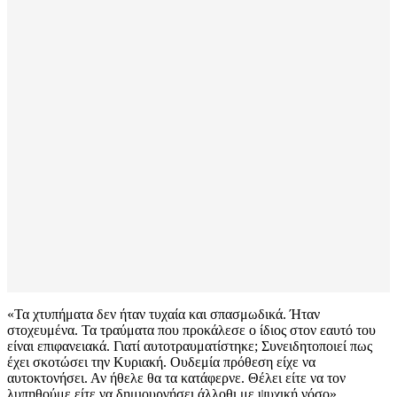
«Τα χτυπήματα δεν ήταν τυχαία και σπασμωδικά. Ήταν
στοχευμένα. Τα τραύματα που προκάλεσε ο ίδιος στον εαυτό του
είναι επιφανειακά. Γιατί αυτοτραυματίστηκε; Συνειδητοποιεί πως
έχει σκοτώσει την Κυριακή. Ουδεμία πρόθεση είχε να
αυτοκτονήσει. Αν ήθελε θα τα κατάφερνε. Θέλει είτε να τον
λυπηθούμε είτε να δημιουργήσει άλλοθι με ψυχική νόσο».