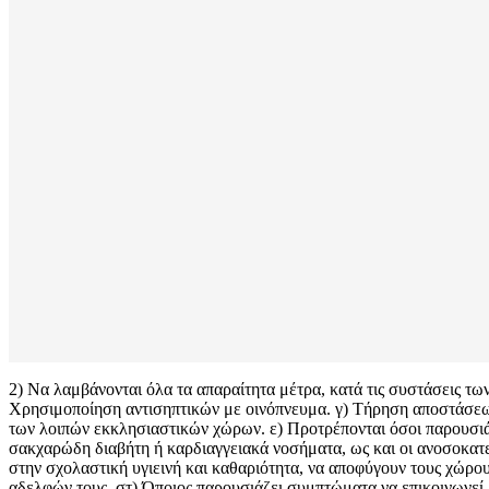
2) Να λαμβάνονται όλα τα απαραίτητα μέτρα, κατά τις συστάσεις τω
Χρησιμοποίηση αντισηπτικών με οινόπνευμα. γ) Τήρηση αποστάσεων
των λοιπών εκκλησιαστικών χώρων. ε) Προτρέπονται όσοι παρουσιά
σακχαρώδη διαβήτη ή καρδιαγγειακά νοσήματα, ως και οι ανοσοκατεσ
στην σχολαστική υγιεινή και καθαριότητα, να αποφύγουν τους χώρου
αδελφών τους. στ) Όποιος παρουσιάζει συμπτώματα να επικοινωνεί 