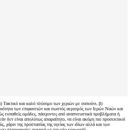
) Τακτικό και καλό πλύσιμο των χεριών με σαπούνι. β)
ριότητα των επιφανειών και σωστός αερισμός των Ιερών Ναών και
ώς ευπαθείς ομάδες, πάσχοντες από αναπνευστικά προβλήματα ή
άν δεν είναι απολύτως απαραίτητο, να είναι ακόμη πιο προσεκτικοί
, χάριν της προστασίας της υγείας των ιδίων αλλά και των
χει πληροφορίες σχετικά με τον νέο κορωνοϊό.