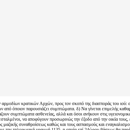
ν αρμοδίων κρατικών Αρχών, προς τον σκοπό της διασποράς του ιού: α
 από όποιον παρουσιάζει συμπτώματα. δ) Να γίνεται επιμελής καθα
ζουν συμπτώματα ασθενείας, αλλά και όσοι ανήκουν στις υγειονομικ
ταλμένοι, να αποφύγουν προσωρινώς την έξοδο από την οικία τους, ε
ς μαζικής συναθροίσεως καθώς και τους ασπασμούς και εναγκαλισμούς
με την τηλεφωνική γραμμή 1135, η οποία επί 24ώρου βάσεως θα παρέ