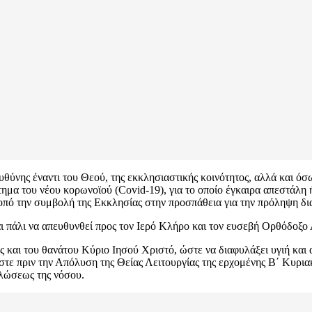
ύνης έναντι του Θεού, της εκκλησιαστικής κοινότητος, αλλά και όσων
τημα του νέου κορωνοϊού (Covid-19), για το οποίο έγκαιρα απεστάλη
οπό την συμβολή της Εκκλησίας στην προσπάθεια για την πρόληψη διασ
 πάλι να απευθυνθεί προς τον Ιερό Κλήρο και τον ευσεβή Ορθόδοξο Λα
άς και του θανάτου Κύριο Ιησού Χριστό, ώστε να διαφυλάξει υγιή και
ε πριν την Απόλυση της Θείας Λειτουργίας της ερχομένης Β΄ Κυριακ
πλώσεως της νόσου.