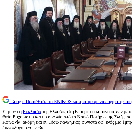
Google
Προσθέστε το ENIKOS ως προτιμώμενη πηγή στη Goo
Εμμένει η
Εκκλησία
της Ελλάδος στη θέση ότι ο κορονοϊός δεν μετα
Θεία Ευχαριστία και η κοινωνία από το Κοινό Ποτήριο της Ζωής, ασφ
Κοινωνία, ακόμη και εν μέσω πανδημίας, συνιστά αφ᾿ ενός μια έμ
δικαιολογημένο φόβο”.