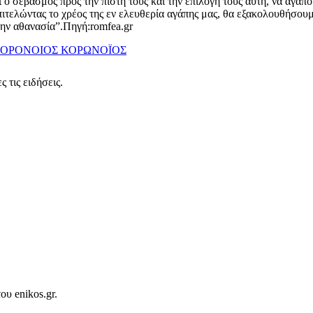
ι ο σεβασμός προς την πίστη τους και την επιλογή τους αυτή, να αγα
 επιτελώντας το χρέος της εν ελευθερία αγάπης μας, θα εξακολουθήσο
την αθανασία”.Πηγή:romfea.gr
ΟΡΟΝΟΙΟΣ
ΚΟΡΩΝΟΪΟΣ
 τις ειδήσεις.
ου enikos.gr.