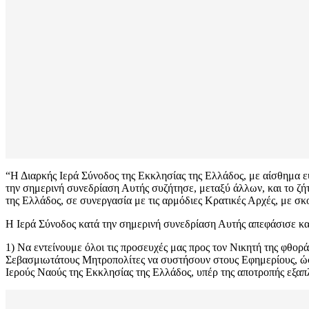
“Η Διαρκής Ιερά Σύνοδος της Εκκλησίας της Ελλάδος, με αίσθημα ευθ
την σημερινή συνεδρίαση Αυτής συζήτησε, μεταξύ άλλων, και το ζή
της Ελλάδος, σε συνεργασία με τις αρμόδιες Κρατικές Αρχές, με σκ
Η Ιερά Σύνοδος κατά την σημερινή συνεδρίαση Αυτής απεφάσισε και
1) Να εντείνουμε όλοι τις προσευχές μας προς τον Νικητή της φθορ
Σεβασμιωτάτους Μητροπολίτες να συστήσουν στους Εφημερίους, ώστ
Ιερούς Ναούς της Εκκλησίας της Ελλάδος, υπέρ της αποτροπής εξα