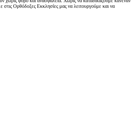
πούν χωρίς φόβο και ανασφάλεια. Χωρίς να καταδικάζουμε κανέναν
υμε στις Ορθόδοξες Εκκλησίες μας να λειτουργούμε και να