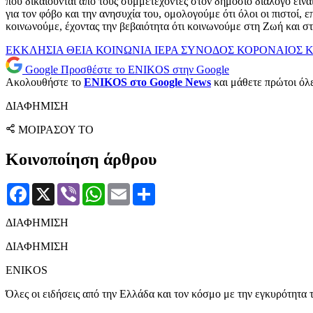
που δικαιούνται από τους συμμετέχοντες στον δημόσιο διάλογο είνα
για τον φόβο και την ανησυχία του, ομολογούμε ότι όλοι οι πιστοί,
κοινωνούμε, έχοντας την βεβαιότητα ότι κοινωνούμε στη Ζωή και σ
ΕΚΚΛΗΣΙΑ
ΘΕΙΑ ΚΟΙΝΩΝΙΑ
ΙΕΡΑ ΣΥΝΟΔΟΣ
ΚΟΡΟΝΑΙΟΣ
Κ
Google
Προσθέστε το ENIKOS στην Google
Ακολουθήστε το
ENIKOS στο Google News
και μάθετε πρώτοι όλες
ΔΙΑΦΗΜΙΣΗ
ΜΟΙΡΑΣΟΥ ΤΟ
Κοινοποίηση άρθρου
Facebook
X
Viber
WhatsApp
Email
Μοιραστείτε
ΔΙΑΦΗΜΙΣΗ
ΔΙΑΦΗΜΙΣΗ
ENIKOS
Όλες οι ειδήσεις από την Ελλάδα και τον κόσμο με την εγκυρότητα τ