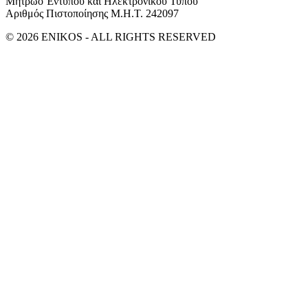
Μητρώο Έντυπου και Ηλεκτρονικού Τύπου
Αριθμός Πιστοποίησης Μ.Η.Τ. 242097
© 2026 ENIKOS - ALL RIGHTS RESERVED