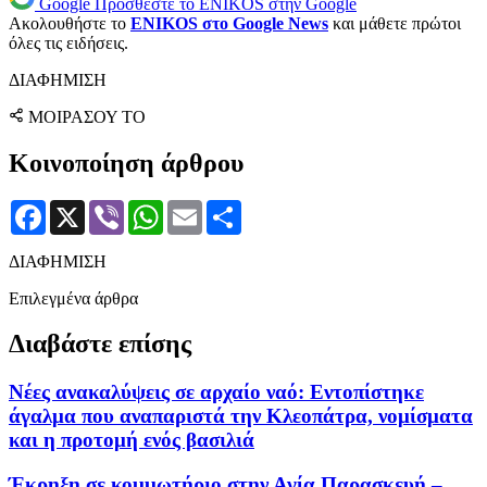
Google
Προσθέστε το ENIKOS στην Google
Ακολουθήστε το
ENIKOS στο Google News
και μάθετε πρώτοι
όλες τις ειδήσεις.
ΔΙΑΦΗΜΙΣΗ
ΜΟΙΡΑΣΟΥ ΤΟ
Κοινοποίηση άρθρου
Facebook
X
Viber
WhatsApp
Email
Μοιραστείτε
ΔΙΑΦΗΜΙΣΗ
Επιλεγμένα άρθρα
Διαβάστε επίσης
Νέες ανακαλύψεις σε αρχαίο ναό: Εντοπίστηκε
άγαλμα που αναπαριστά την Κλεοπάτρα, νομίσματα
και η προτομή ενός βασιλιά
Έκρηξη σε κομμωτήριο στην Αγία Παρασκευή –