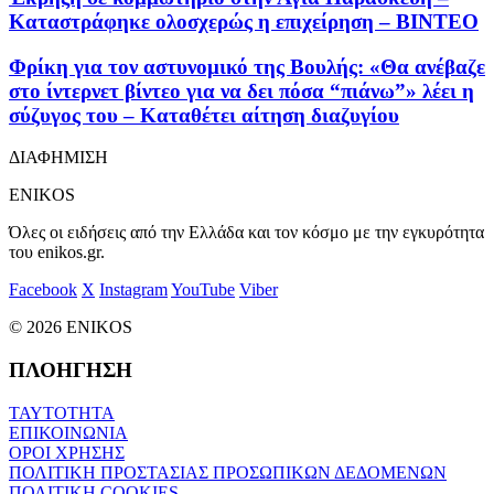
Καταστράφηκε ολοσχερώς η επιχείρηση – ΒΙΝΤΕΟ
Φρίκη για τον αστυνομικό της Βουλής: «Θα ανέβαζε
στο ίντερνετ βίντεο για να δει πόσα “πιάνω”» λέει η
σύζυγος του – Καταθέτει αίτηση διαζυγίου
ΔΙΑΦΗΜΙΣΗ
ENIKOS
Όλες οι ειδήσεις από την Ελλάδα και τον κόσμο με την εγκυρότητα
του enikos.gr.
Facebook
X
Instagram
YouTube
Viber
© 2026 ENIKOS
ΠΛΟΗΓΗΣΗ
ΤΑΥΤΟΤΗΤΑ
ΕΠΙΚΟΙΝΩΝΙΑ
ΟΡΟΙ ΧΡΗΣΗΣ
ΠΟΛΙΤΙΚΗ ΠΡΟΣΤΑΣΙΑΣ ΠΡΟΣΩΠΙΚΩΝ ΔΕΔΟΜΕΝΩΝ
ΠΟΛΙΤΙΚΗ COOKIES