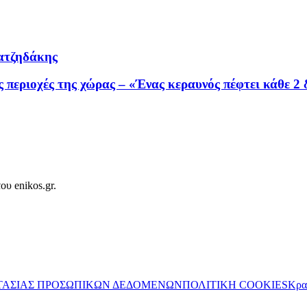
Χατζηδάκης
περιοχές της χώρας – «Ένας κεραυνός πέφτει κάθε 2
ου enikos.gr.
ΤΑΣΙΑΣ ΠΡΟΣΩΠΙΚΩΝ ΔΕΔΟΜΕΝΩΝ
ΠΟΛΙΤΙΚΗ COOKIES
Κρα