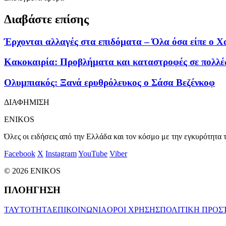
Διαβάστε επίσης
Έρχονται αλλαγές στα επιδόματα – Όλα όσα είπε ο 
Κακοκαιρία: Προβλήματα και καταστροφές σε πολλές 
Ολυμπιακός: Ξανά ερυθρόλευκος ο Σάσα Βεζένκοφ
ΔΙΑΦΗΜΙΣΗ
ENIKOS
Όλες οι ειδήσεις από την Ελλάδα και τον κόσμο με την εγκυρότητα τ
Facebook
X
Instagram
YouTube
Viber
© 2026 ENIKOS
ΠΛΟΗΓΗΣΗ
ΤΑΥΤΟΤΗΤΑ
ΕΠΙΚΟΙΝΩΝΙΑ
ΟΡΟΙ ΧΡΗΣΗΣ
ΠΟΛΙΤΙΚΗ ΠΡΟΣ