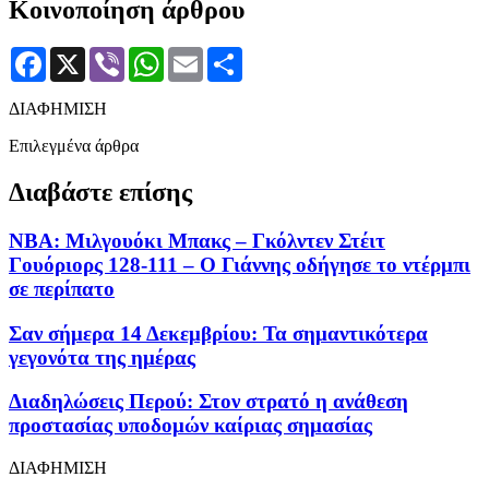
Κοινοποίηση άρθρου
Facebook
X
Viber
WhatsApp
Email
Μοιραστείτε
ΔΙΑΦΗΜΙΣΗ
Επιλεγμένα άρθρα
Διαβάστε επίσης
NBA: Μιλγουόκι Μπακς – Γκόλντεν Στέιτ
Γουόριορς 128-111 – Ο Γιάννης οδήγησε το ντέρμπι
σε περίπατο
Σαν σήμερα 14 Δεκεμβρίου: Τα σημαντικότερα
γεγονότα της ημέρας
Διαδηλώσεις Περού: Στον στρατό η ανάθεση
προστασίας υποδομών καίριας σημασίας
ΔΙΑΦΗΜΙΣΗ