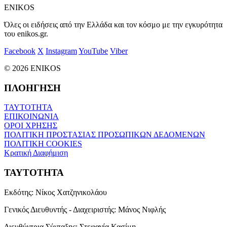
ENIKOS
Όλες οι ειδήσεις από την Ελλάδα και τον κόσμο με την εγκυρότητα
του enikos.gr.
Facebook
X
Instagram
YouTube
Viber
© 2026 ENIKOS
ΠΛΟΗΓΗΣΗ
ΤΑΥΤΟΤΗΤΑ
ΕΠΙΚΟΙΝΩΝΙΑ
ΟΡΟΙ ΧΡΗΣΗΣ
ΠΟΛΙΤΙΚΗ ΠΡΟΣΤΑΣΙΑΣ ΠΡΟΣΩΠΙΚΩΝ ΔΕΔΟΜΕΝΩΝ
ΠΟΛΙΤΙΚΗ COOKIES
Κρατική Διαφήμιση
ΤΑΥΤΟΤΗΤΑ
Εκδότης:
Νίκος Χατζηνικολάου
Γενικός Διευθυντής - Διαχειριστής:
Μάνος Νιφλής
Διευθύντρια Σύνταξης:
Στεφανία Κασίμη