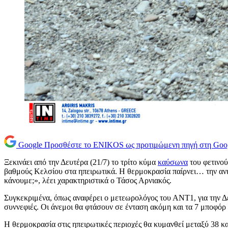
Google
Προσθέστε το ENIKOS ως προτιμώμενη πηγή στη Goo
Ξεκινάει από την Δευτέρα (21/7) το τρίτο κύμα
καύσωνα
του φετινού
βαθμούς Κελσίου στα ηπειρωτικά. Η θερμοκρασία παίρνει… την ανιο
κάνουμε;», λέει χαρακτηριστικά ο Τάσος Αρνιακός.
Συγκεκριμένα, όπως αναφέρει ο μετεωρολόγος του ΑΝΤ1, για την Δευ
συννεφιές. Οι άνεμοι θα φτάσουν σε ένταση ακόμη και τα 7 μποφόρ 
Η θερμοκρασία στις ηπειρωτικές περιοχές θα κυμανθεί μεταξύ 38 κ