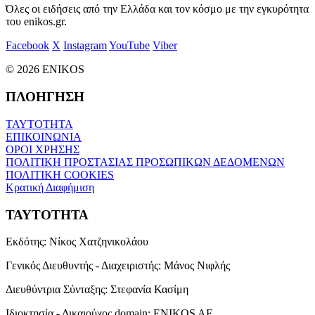
Όλες οι ειδήσεις από την Ελλάδα και τον κόσμο με την εγκυρότητα
του enikos.gr.
Facebook
X
Instagram
YouTube
Viber
© 2026 ENIKOS
ΠΛΟΗΓΗΣΗ
ΤΑΥΤΟΤΗΤΑ
ΕΠΙΚΟΙΝΩΝΙΑ
ΟΡΟΙ ΧΡΗΣΗΣ
ΠΟΛΙΤΙΚΗ ΠΡΟΣΤΑΣΙΑΣ ΠΡΟΣΩΠΙΚΩΝ ΔΕΔΟΜΕΝΩΝ
ΠΟΛΙΤΙΚΗ COOKIES
Κρατική Διαφήμιση
ΤΑΥΤΟΤΗΤΑ
Εκδότης:
Νίκος Χατζηνικολάου
Γενικός Διευθυντής - Διαχειριστής:
Μάνος Νιφλής
Διευθύντρια Σύνταξης:
Στεφανία Κασίμη
Ιδιοκτησία - Δικαιούχος domain:
ENIKOS AE