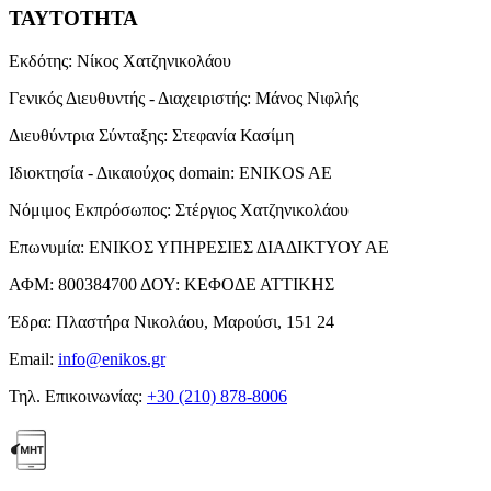
ΤΑΥΤΟΤΗΤΑ
Εκδότης:
Νίκος Χατζηνικολάου
Γενικός Διευθυντής - Διαχειριστής:
Μάνος Νιφλής
Διευθύντρια Σύνταξης:
Στεφανία Κασίμη
Ιδιοκτησία - Δικαιούχος domain:
ENIKOS AE
Νόμιμος Εκπρόσωπος:
Στέργιος Χατζηνικολάου
Επωνυμία:
ΕΝΙΚΟΣ ΥΠΗΡΕΣΙΕΣ ΔΙΑΔΙΚΤΥΟΥ ΑΕ
ΑΦΜ:
800384700
ΔΟΥ:
ΚΕΦΟΔΕ ΑΤΤΙΚΗΣ
Έδρα:
Πλαστήρα Νικολάου, Μαρούσι, 151 24
Email:
info@enikos.gr
Τηλ. Επικοινωνίας:
+30 (210) 878-8006