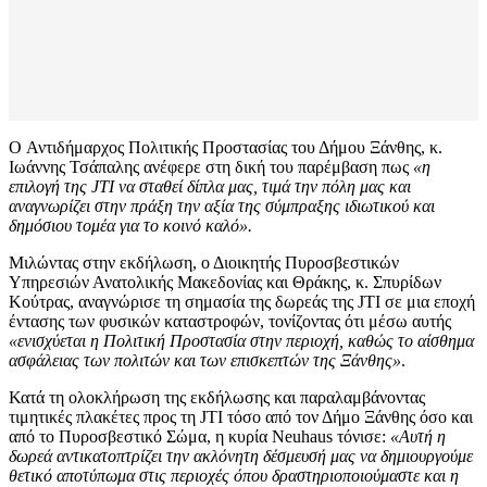
O Αντιδήμαρχος Πολιτικής Προστασίας του Δήμου Ξάνθης, κ.
Ιωάννης Τσάπαλης ανέφερε στη δική του παρέμβαση πως
«η
επιλογή της JTI να σταθεί δίπλα μας, τιμά την πόλη μας και
αναγνωρίζει στην πράξη την αξία της σύμπραξης ιδιωτικού και
δημόσιου τομέα για το κοινό καλό».
Μιλώντας στην εκδήλωση, ο Διοικητής Πυροσβεστικών
Υπηρεσιών Ανατολικής Μακεδονίας και Θράκης, κ. Σπυρίδων
Κούτρας, αναγνώρισε τη σημασία της δωρεάς της JTI σε μια εποχή
έντασης των φυσικών καταστροφών, τονίζοντας ότι μέσω αυτής
«ενισχύεται η Πολιτική Προστασία στην περιοχή, καθώς το αίσθημα
ασφάλειας των πολιτών και των επισκεπτών της Ξάνθης»
.
Κατά τη ολοκλήρωση της εκδήλωσης και παραλαμβάνοντας
τιμητικές πλακέτες προς τη JTI τόσο από τον Δήμο Ξάνθης όσο και
από το Πυροσβεστικό Σώμα, η κυρία Neuhaus τόνισε:
«Αυτή η
δωρεά αντικατοπτρίζει την ακλόνητη δέσμευσή μας να δημιουργούμε
θετικό αποτύπωμα στις περιοχές όπου δραστηριοποιούμαστε και η