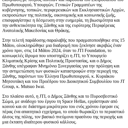
Πρωθυπουργού, Υπουργών, Γενικών Γραμματέων της
κυβέρνησης, τοπικών, περιφερειακών και Εκκλησιαστικών Αρχών,
εκπροσώπων της πολιτικής, οικονομικής και κοινωνικής ζωής,
επισφραγίστηκε η δέσμευση στην ευημερία, τη βιωσιμότητα και
την ανθεκτικότητα της Ξάνθης και της ευρύτερης Περιφέρειας
Ανατολικής Μακεδονίας και Θράκης.
Στην τελετή παράδοσης-παραλαβής που πραγματοποιήθηκε στις 15
Μάϊου, ολοκληρώθηκε μια διαδρομή που ξεκίνησε ακριβώς έναν
χρόνο πριν, στις 14 Μάϊου 2024, όταν το JTI Foundation, το
κοινωφελές ίδρυμα που υποστηρίζει η JTI, το Υπουργείο
Κλιματικής Κρίσης και Πολιτικής Προστασίας, και ο Δήμος
Ξάνθης υπέγραψαν Μνημόνιο Συνεργασίας για την πρόληψη και
την αντιμετώπιση των φυσικών καταστροφών στην περιοχή της
Ξάνθης, παρόντων του Έλληνα Πρωθυπουργού, κ. Κυριάκου
Μητσοτάκη και του Προέδρου του Διοικητικού Συμβουλίου του JT
Group, κ. Mutsuo Iwai.
Στο πλαίσιο αυτό, η JTI, ο Δήμος Ξάνθης και το Πυροσβεστικό
Σώμα, με ανάδοχο του έργου τη Space Hellas, εργάστηκαν από
κοινού και σε διάστημα μικρότερου του ενός χρόνου έφεραν εις
πέρας ένα απαιτητικό εγχείρημα, το οποίο θωρακίζει το περιαστικό
άλσος της πόλης, τον βασικό πνεύμονα πρασίνου της περιοχής και
μια έκταση ιδιαίτερου φυσικού κάλλους.