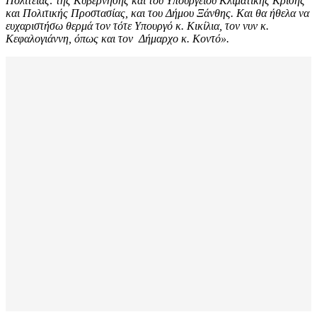
Πολιτείας: της Κυβέρνησης και του Υπουργείου Κλιματικής Κρίσης
και Πολιτικής Προστασίας, και του Δήμου Ξάνθης. Και θα ήθελα να
ευχαριστήσω θερμά τον τότε Υπουργό κ. Κικίλια, τον νυν κ.
Κεφαλογιάννη, όπως και τον Δήμαρχο κ. Κοντό».