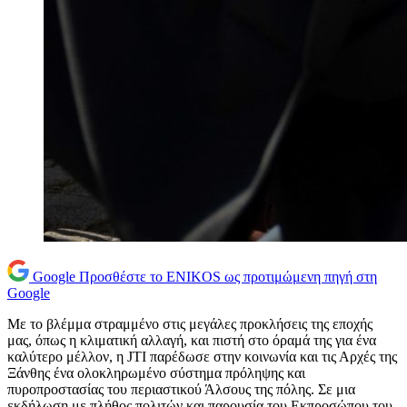
Google
Προσθέστε το ENIKOS ως προτιμώμενη πηγή στη
Google
Με το βλέμμα στραμμένο στις μεγάλες προκλήσεις της εποχής
μας, όπως η κλιματική αλλαγή, και πιστή στο όραμά της για ένα
καλύτερο μέλλον, η JTI παρέδωσε στην κοινωνία και τις Αρχές της
Ξάνθης ένα ολοκληρωμένο σύστημα πρόληψης και
πυροπροστασίας του περιαστικού Άλσους της πόλης. Σε μια
εκδήλωση με πλήθος πολιτών και παρουσία του Εκπροσώπου του