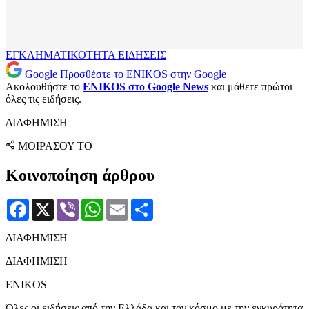
ΕΓΚΛΗΜΑΤΙΚΟΤΗΤΑ
ΕΙΔΗΣΕΙΣ
Google
Προσθέστε το ENIKOS στην Google
Ακολουθήστε το
ENIKOS στο Google News
και μάθετε πρώτοι
όλες τις ειδήσεις.
ΔΙΑΦΗΜΙΣΗ
ΜΟΙΡΑΣΟΥ ΤΟ
Κοινοποίηση άρθρου
Facebook
X
Viber
WhatsApp
Email
Μοιραστείτε
ΔΙΑΦΗΜΙΣΗ
ΔΙΑΦΗΜΙΣΗ
ENIKOS
Όλες οι ειδήσεις από την Ελλάδα και τον κόσμο με την εγκυρότητα