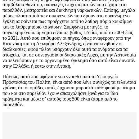
συμβόλαια θανάτου, απαγωγές επιχειρηματιών που είχαμε στο
παρελθόν, μαστροπεία και διακίνηση ναρκωτικών. Επίσης, μεγάλο
μέρος πλουτισμού των οικογενειών που δρουν στο οργανωμένο
έγκλημα φαίνεται πως προέρχεται από το λαθρεμπόριο καυσίμων
και το λαθρεμπόριο τσιγάρων. Σύμφωνα με πηγές, το
συγκεκριμένο υπόμνημα είναι σε βάθος 12ετίας, από το 2009 έως
το 2021. Αυτό που επιθυμούν οι πηγές, όπως αναφέρουν από την
Κατεχάκη και τη Λεωφόρο Αλεξάνδρας, είναι να κινηθούν οι
διαδικασίες, αφού πλέον υπάρχουν όλα αυτά τα ονόματα και τα
στοιχεία, και σε συνεργασία οι δικαστικές Αρχές με την Αστυνομία
να τελειώσουν με το οργανωμένο έγκλημα όσο αυτό είναι δυνατόν
στην Ελλάδα, ή έστω στην Αττική.
Πάντως, αυτό που αφήνουν να εννοηθεί από το Υπουργείο
Προστασίας του Πολίτη, είναι αυτό που λένε συνεχώς τα τελευταία
χρόνια, ότι οι ομάδες αυτές έρχονται μπροστά κάθε φορά με άτομα
που και στο παρελθόν έχουν απασχολήσει ξανά για τα ίδια
πράγματα και μέσα σ’ αυτούς τους 500 είναι άτομα από το
παρελθόν.