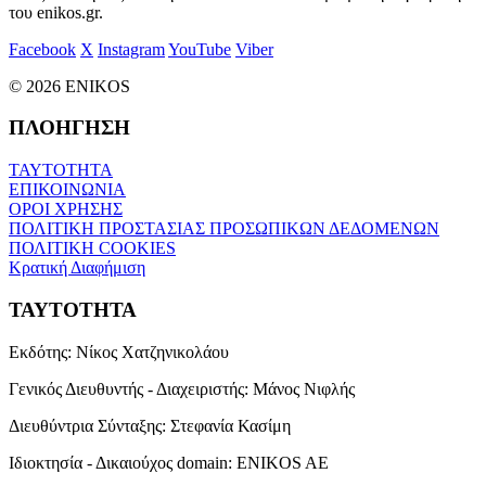
του enikos.gr.
Facebook
X
Instagram
YouTube
Viber
© 2026 ENIKOS
ΠΛΟΗΓΗΣΗ
ΤΑΥΤΟΤΗΤΑ
ΕΠΙΚΟΙΝΩΝΙΑ
ΟΡΟΙ ΧΡΗΣΗΣ
ΠΟΛΙΤΙΚΗ ΠΡΟΣΤΑΣΙΑΣ ΠΡΟΣΩΠΙΚΩΝ ΔΕΔΟΜΕΝΩΝ
ΠΟΛΙΤΙΚΗ COOKIES
Κρατική Διαφήμιση
ΤΑΥΤΟΤΗΤΑ
Εκδότης:
Νίκος Χατζηνικολάου
Γενικός Διευθυντής - Διαχειριστής:
Μάνος Νιφλής
Διευθύντρια Σύνταξης:
Στεφανία Κασίμη
Ιδιοκτησία - Δικαιούχος domain:
ENIKOS AE