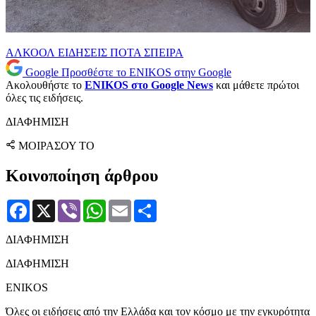
ΑΛΚΟΟΛ
ΕΙΔΗΣΕΙΣ
ΠΟΤΑ
ΣΠΕΙΡΑ
Google
Προσθέστε το ENIKOS στην Google
Ακολουθήστε το
ENIKOS στο Google News
και μάθετε πρώτοι
όλες τις ειδήσεις.
ΔΙΑΦΗΜΙΣΗ
ΜΟΙΡΑΣΟΥ ΤΟ
Κοινοποίηση άρθρου
Facebook
X
Viber
WhatsApp
Email
Μοιραστείτε
ΔΙΑΦΗΜΙΣΗ
ΔΙΑΦΗΜΙΣΗ
ENIKOS
Όλες οι ειδήσεις από την Ελλάδα και τον κόσμο με την εγκυρότητα