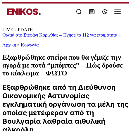
ENIKOS
.
LIVE UPDATE
Φωτιά στο Στεφάνι Κορινθίας – Ήχησε το 112 για ετοιμότητα
»
Αρχική
»
Κοινωνία
Εξαρθρώθηκε σπείρα που θα γέμιζε την
αγορά με ποτά “μπόμπες” – Πώς δρούσε
το κύκλωμα – ΦΩΤΟ
Εξαρθρώθηκε από τη Διεύθυνση
Οικονομικής Αστυνομίας
εγκληματική οργάνωση τα μέλη της
οποίας μετέφεραν από τη
Βουλγαρία λαθραία αιθυλική
αλκοόλη ...