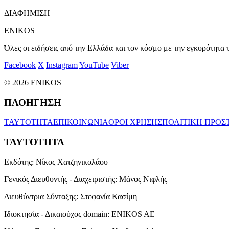
ΔΙΑΦΗΜΙΣΗ
ENIKOS
Όλες οι ειδήσεις από την Ελλάδα και τον κόσμο με την εγκυρότητα τ
Facebook
X
Instagram
YouTube
Viber
© 2026 ENIKOS
ΠΛΟΗΓΗΣΗ
ΤΑΥΤΟΤΗΤΑ
ΕΠΙΚΟΙΝΩΝΙΑ
ΟΡΟΙ ΧΡΗΣΗΣ
ΠΟΛΙΤΙΚΗ ΠΡΟΣ
ΤΑΥΤΟΤΗΤΑ
Εκδότης:
Νίκος Χατζηνικολάου
Γενικός Διευθυντής - Διαχειριστής:
Μάνος Νιφλής
Διευθύντρια Σύνταξης:
Στεφανία Κασίμη
Ιδιοκτησία - Δικαιούχος domain:
ENIKOS AE