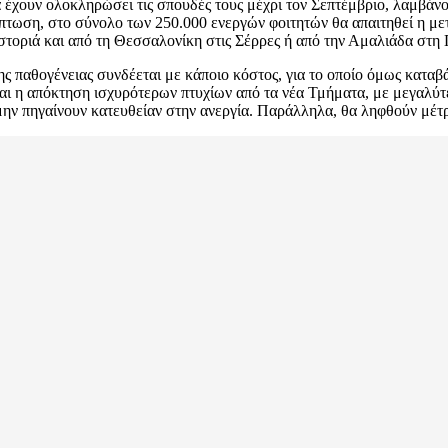
α έχουν ολοκληρώσει τις σπουδές τους μέχρι τον Σεπτέμβριο, λαμβά
ρίπτωση, στο σύνολο των 250.000 ενεργών φοιτητών θα απαιτηθεί η με
τοριά και από τη Θεσσαλονίκη στις Σέρρες ή από την Αμαλιάδα στη 
ασης παθογένειας συνδέεται με κάποιο κόστος, για το οποίο όμως κατα
αι η απόκτηση ισχυρότερων πτυχίων από τα νέα Τμήματα, με μεγαλύτ
 μην πηγαίνουν κατευθείαν στην ανεργία. Παράλληλα, θα ληφθούν μέ