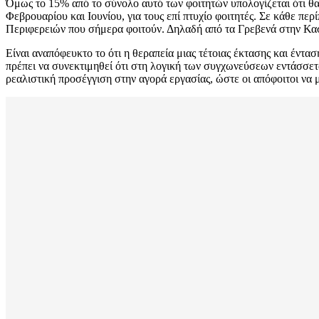
Όμως το 15% από το σύνολο αυτό των φοιτητών υπολογίζεται ότι θ
Φεβρουαρίου και Ιουνίου, για τους επί πτυχίο φοιτητές. Σε κάθε πε
Περιφερειών που σήμερα φοιτούν. Δηλαδή από τα Γρεβενά στην Κασ
Είναι αναπόφευκτο το ότι η θεραπεία μιας τέτοιας έκτασης και έντ
πρέπει να συνεκτιμηθεί ότι στη λογική των συγχωνεύσεων εντάσσετ
ρεαλιστική προσέγγιση στην αγορά εργασίας, ώστε οι απόφοιτοι να