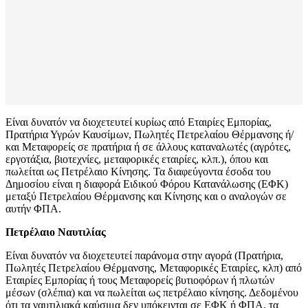
Είναι δυνατόν να διοχετευτεί κυρίως από Εταιρίες Εμπορίας,
Πρατήρια Υγρών Καυσίμων, Πωλητές Πετρελαίου Θέρμανσης ή/
και Μεταφορείς σε πρατήρια ή σε άλλους καταναλωτές (αγρότες,
εργοτάξια, βιοτεχνίες, μεταφορικές εταιρίες, κλπ.), όπου και
πωλείται ως Πετρέλαιο Κίνησης. Τα διαφεύγοντα έσοδα του
Δημοσίου είναι η διαφορά Ειδικού Φόρου Κατανάλωσης (ΕΦΚ)
μεταξύ Πετρελαίου Θέρμανσης και Κίνησης και ο αναλογών σε
αυτήν ΦΠΑ.
Πετρέλαιο Ναυτιλίας
Είναι δυνατόν να διοχετευτεί παράνομα στην αγορά (Πρατήρια,
Πωλητές Πετρελαίου Θέρμανσης, Μεταφορικές Εταιρίες, κλπ) από
Εταιρίες Εμπορίας ή τους Μεταφορείς βυτιοφόρων ή πλωτών
μέσων (σλέπια) και να πωλείται ως πετρέλαιο κίνησης. Δεδομένου
ότι τα ναυτιλιακά καύσιμα δεν υπόκεινται σε ΕΦΚ ή ΦΠΑ, τα