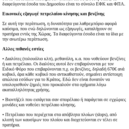
διαφεύγοντα έσοδα του Δημοσίου είναι το σύνολο ΕΦΚ και ΦΠΑ.
Εικονικές εξαγωγέ πετρελαίου κίνησης και βενζίνης
Σε αυτή την περίπτωση, η δυνατότητα για λαθρεμπόριο αφορά
καύσιμα, που ενώ δηλώνονται ως εξαγωγές, καταλήγουν σε
πρατήρια εντός της Χώρας. Τα διαφεύγοντα έσοδα είναι τα ίδια με
την ανωτέρω περίπτωση.
Αλλες πιθανές εστίες
• Διαλύτες (τολουόλιο κλπ), μεθανόλη, κ.α. που νοθεύουν βενζίνες
ή και πετρέλαιο. Οι διαλύτες αυτοί δεν επιβαρύνονται με τον
Ειδικό Φόρο που επιβαρύνονται π.χ. οι βενζίνες, δηλαδή 670€ ανά
κυβικό, άρα κάθε κυβικό που αντικαθιστούν, σημαίνει αντίστοιχη
απώλεια εσόδων για το Κράτος. Εδώ δεν είναι δυνατόν να
υπολογισθούν ζημιές που προκαλούν στα οχήματα λόγω
ακαταλληλότητας χρήσης.
• Βιοντήζελ που εισάγεται σαν σπορέλαιο ή παράγεται σε εγχώριες
μονάδες και νοθεύει πετρέλαιο κίνησης.
• Πετρέλαιο που περιέχεται στα απόβλητα πλοίων (slops), από
κλοπή των καυσίμων του πλοίου και διοχετεύονται εν τέλει σε
πρατήρια.