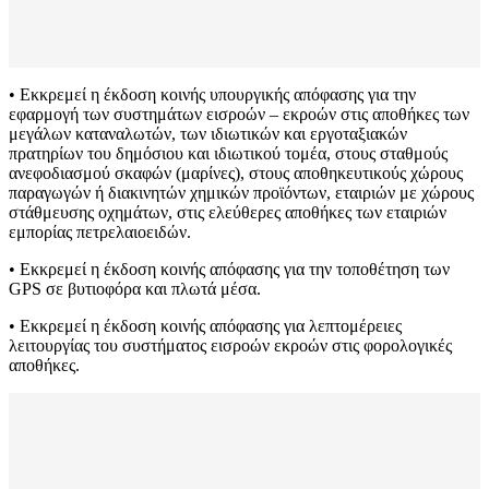
• Εκκρεμεί η έκδοση κοινής υπουργικής απόφασης για την
εφαρμογή των συστημάτων εισροών – εκροών στις αποθήκες των
μεγάλων καταναλωτών, των ιδιωτικών και εργοταξιακών
πρατηρίων του δημόσιου και ιδιωτικού τομέα, στους σταθμούς
ανεφοδιασμού σκαφών (μαρίνες), στους αποθηκευτικούς χώρους
παραγωγών ή διακινητών χημικών προϊόντων, εταιριών με χώρους
στάθμευσης οχημάτων, στις ελεύθερες αποθήκες των εταιριών
εμπορίας πετρελαιοειδών.
• Εκκρεμεί η έκδοση κοινής απόφασης για την τοποθέτηση των
GPS σε βυτιοφόρα και πλωτά μέσα.
• Εκκρεμεί η έκδοση κοινής απόφασης για λεπτομέρειες
λειτουργίας του συστήματος εισροών εκροών στις φορολογικές
αποθήκες.