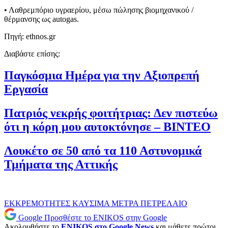
• Λαθρεμπόριο υγραερίου, μέσω πώλησης βιομηχανικού /
θέρμανσης ως autogas.
Πηγή: ethnos.gr
Διαβάστε επίσης:
Παγκόσμια Ημέρα για την Aξιοπρεπή
Eργασία
Πατριός νεκρής φοιτήτριας: Δεν πιστεύω
ότι η κόρη μου αυτοκτόνησε – ΒΙΝΤΕΟ
Λουκέτο σε 50 από τα 110 Αστυνομικά
Τμήματα της Αττικής
ΕΚΚΡΕΜΟΤΗΤΕΣ
ΚΑΥΣΙΜΑ
ΜΕΤΡΑ
ΠΕΤΡΕΛΑΙΟ
Google
Προσθέστε το ENIKOS στην Google
Ακολουθήστε το
ENIKOS στο Google News
και μάθετε πρώτοι