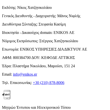
Εκδότης:
Νίκος Χατζηνικολάου
Γενικός Διευθυντής - Διαχειριστής:
Μάνος Νιφλής
Διευθύντρια Σύνταξης:
Στεφανία Κασίμη
Ιδιοκτησία - Δικαιούχος domain:
ENIKOS AE
Νόμιμος Εκπρόσωπος:
Στέργιος Χατζηνικολάου
Επωνυμία:
ΕΝΙΚΟΣ ΥΠΗΡΕΣΙΕΣ ΔΙΑΔΙΚΤΥΟΥ ΑΕ
ΑΦΜ:
800384700
ΔΟΥ:
ΚΕΦΟΔΕ ΑΤΤΙΚΗΣ
Έδρα:
Πλαστήρα Νικολάου, Μαρούσι, 151 24
Email:
info@enikos.gr
Τηλ. Επικοινωνίας:
+30 (210) 878-8006
Μητρώο Έντυπου και Ηλεκτρονικού Τύπου