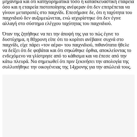
μηχάνημα και ότι κατηγορηματικά τόσο η κατασκευαστική εταιρεία
όσο και η εταιρεία πιστοποίησης ανέφεραν ότι δεν επιτρέπεται να
γίνουν μετατροπές στο παιχνίδι. Επεσήμανε δε, ότι η ταχύτητα του
παιχνιδιού δεν αυξομειώνεται, ενώ ισχυρίστηκε ότι δεν έγινε
αλλαγή στο σύστημα ελέγχου ταχύτητας του παιχνιδιού.
Όταν της ζητήθηκε να πει την άποψή της για το πώς έγινε το
δυστύχημα, η 80χρονη είπε ότι το κορίτσι ανέβαινε συχνά στο
παιχνίδι, είχε πάρει «τον αέρα» του παιχνιδιού, πιθανότατα ήθελε
να δείξει ότι δε φοβάται και ότι σηκώθηκε όρθια, αποκλείοντας το
ενδεχόμενο να γλίστρησε από το κάθισμα και να έπεσε από την
κάτω πλευρά. Να σημειωθεί ότι πριν ξεκινήσει την απολογία της
συλλυπήθηκε την οικογένειας της 14χρονης για την απώλειά τους.