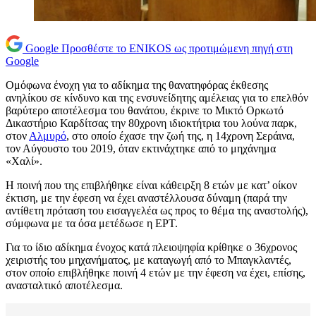
Google
Προσθέστε το ENIKOS ως προτιμώμενη πηγή στη
Google
Ομόφωνα ένοχη για το αδίκημα της θανατηφόρας έκθεσης
ανηλίκου σε κίνδυνο και της ενσυνείδητης αμέλειας για το επελθόν
βαρύτερο αποτέλεσμα του θανάτου, έκρινε το Μικτό Ορκωτό
Δικαστήριο Καρδίτσας την 80χρονη ιδιοκτήτρια του λούνα παρκ,
στον
Αλμυρό
, στο οποίο έχασε την ζωή της, η 14χρονη Σεράινα,
τον Αύγουστο του 2019, όταν εκτινάχτηκε από το μηχάνημα
«Χαλί».
Η ποινή που της επιβλήθηκε είναι κάθειρξη 8 ετών με κατ’ οίκον
έκτιση, με την έφεση να έχει αναστέλλουσα δύναμη (παρά την
αντίθετη πρόταση του εισαγγελέα ως προς το θέμα της αναστολής),
σύμφωνα με τα όσα μετέδωσε η ΕΡΤ.
Για το ίδιο αδίκημα ένοχος κατά πλειοψηφία κρίθηκε ο 36χρονος
χειριστής του μηχανήματος, με καταγωγή από το Μπαγκλαντές,
στον οποίο επιβλήθηκε ποινή 4 ετών με την έφεση να έχει, επίσης,
ανασταλτικό αποτέλεσμα.