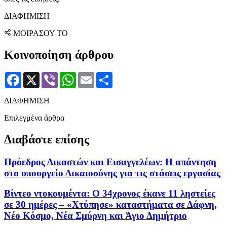
ΔΙΑΦΗΜΙΣΗ
ΜΟΙΡΑΣΟΥ ΤΟ
Κοινοποίηση άρθρου
Facebook
X
Viber
WhatsApp
Email
Μοιραστείτε
ΔΙΑΦΗΜΙΣΗ
Επιλεγμένα άρθρα
Διαβάστε επίσης
Πρόεδρος Δικαστών και Εισαγγελέων: Η απάντηση
στο υπουργείο Δικαιοσύνης για τις στάσεις εργασίας
Βίντεο ντοκουμέντα: Ο 34χρονος έκανε 11 ληστείες
σε 30 ημέρες – «Χτύπησε» καταστήματα σε Δάφνη,
Νέο Κόσμο, Νέα Σμύρνη και Άγιο Δημήτριο