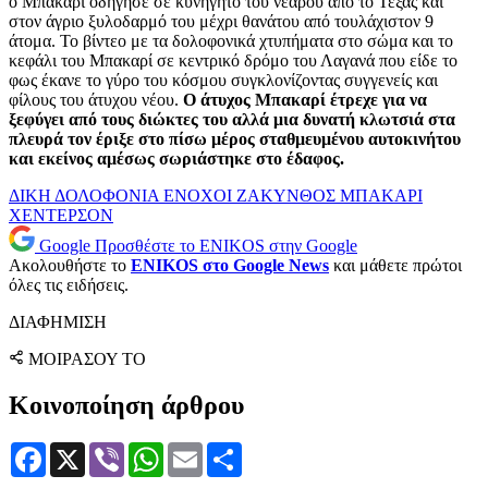
ο Μπακαρί οδήγησε σε κυνηγητό του νεαρού από το Τέξας και
στον άγριο ξυλοδαρμό του μέχρι θανάτου από τουλάχιστον 9
άτομα. Το βίντεο με τα δολοφονικά χτυπήματα στο σώμα και το
κεφάλι του Μπακαρί σε κεντρικό δρόμο του Λαγανά που είδε το
φως έκανε το γύρο του κόσμου συγκλονίζοντας συγγενείς και
φίλους του άτυχου νέου.
Ο άτυχος Μπακαρί έτρεχε για να
ξεφύγει από τους διώκτες του αλλά μια δυνατή κλωτσιά στα
πλευρά τον έριξε στο πίσω μέρος σταθμευμένου αυτοκινήτου
και εκείνος αμέσως σωριάστηκε στο έδαφος.
ΔΙΚΗ
ΔΟΛΟΦΟΝΙΑ
ΕΝΟΧΟΙ
ΖΑΚΥΝΘΟΣ
ΜΠΑΚΑΡΙ
ΧΕΝΤΕΡΣΟΝ
Google
Προσθέστε το ENIKOS στην Google
Ακολουθήστε το
ENIKOS στο Google News
και μάθετε πρώτοι
όλες τις ειδήσεις.
ΔΙΑΦΗΜΙΣΗ
ΜΟΙΡΑΣΟΥ ΤΟ
Κοινοποίηση άρθρου
Facebook
X
Viber
WhatsApp
Email
Μοιραστείτε