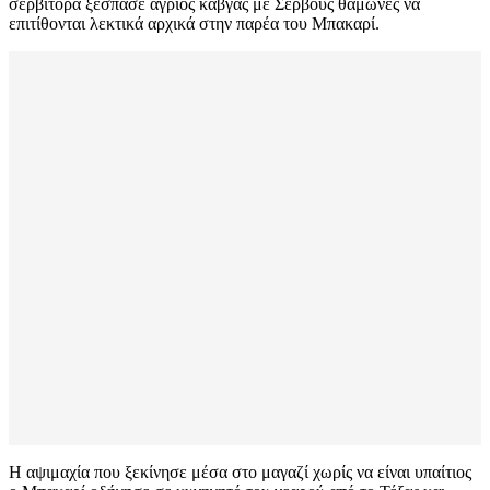
σερβιτόρα ξέσπασε άγριος καβγάς με Σέρβους θαμώνες να
επιτίθονται λεκτικά αρχικά στην παρέα του Μπακαρί.
Η αψιμαχία που ξεκίνησε μέσα στο μαγαζί χωρίς να είναι υπαίτιος