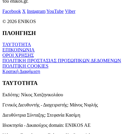
του enikos.gr.
Facebook
X
Instagram
YouTube
Viber
© 2026 ENIKOS
ΠΛΟΗΓΗΣΗ
ΤΑΥΤΟΤΗΤΑ
ΕΠΙΚΟΙΝΩΝΙΑ
ΟΡΟΙ ΧΡΗΣΗΣ
ΠΟΛΙΤΙΚΗ ΠΡΟΣΤΑΣΙΑΣ ΠΡΟΣΩΠΙΚΩΝ ΔΕΔΟΜΕΝΩΝ
ΠΟΛΙΤΙΚΗ COOKIES
Κρατική Διαφήμιση
ΤΑΥΤΟΤΗΤΑ
Εκδότης:
Νίκος Χατζηνικολάου
Γενικός Διευθυντής - Διαχειριστής:
Μάνος Νιφλής
Διευθύντρια Σύνταξης:
Στεφανία Κασίμη
Ιδιοκτησία - Δικαιούχος domain:
ENIKOS AE