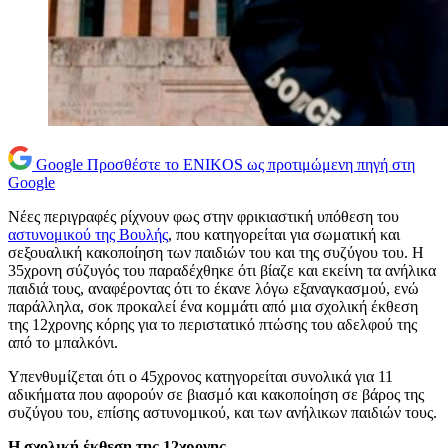
Google
Προσθέστε το ENIKOS ως προτιμώμενη πηγή στη
Google
Νέες περιγραφές ρίχνουν φως στην φρικιαστική υπόθεση του
αστυνομικού της Βουλής
, που κατηγορείται για σωματική και
σεξουαλική κακοποίηση των παιδιών του και της συζύγου του. Η
35χρονη σύζυγός του παραδέχθηκε ότι βίαζε και εκείνη τα ανήλικα
παιδιά τους, αναφέροντας ότι το έκανε λόγω εξαναγκασμού, ενώ
παράλληλα, σοκ προκαλεί ένα κομμάτι από μια σχολική έκθεση
της 12χρονης κόρης για το περιστατικό πτώσης του αδελφού της
από το μπαλκόνι.
Υπενθυμίζεται ότι ο 45χρονος κατηγορείται συνολικά για 11
αδικήματα που αφορούν σε βιασμό και κακοποίηση σε βάρος της
συζύγου του, επίσης αστυνομικού, και των ανήλικων παιδιών τους.
Η σχολική έκθεση της 12χρονης