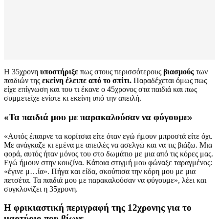
Η 35χρονη
υποστήριξε
πως στους περισσότερους
βιασμούς
των
παιδιών της
εκείνη έλειπε από το σπίτι.
Παραδέχεται όμως πως
είχε επίγνωση και του τι έκανε ο 45χρονος στα παιδιά και πως
συμμετείχε ενίοτε κι εκείνη υπό την απειλή.
«Τα παιδιά μου με παρακαλούσαν να φύγουμε»
«Αυτός έπαιρνε τα κορίτσια είτε όταν εγώ ήμουν μπροστά είτε όχι.
Με ανάγκαζε κι εμένα με απειλές να ασελγώ και να τις βιάζω. Μια
φορά, αυτός ήταν μόνος του στο δωμάτιο με μια από τις κόρες μας.
Εγώ ήμουν στην κουζίνα. Κάποια στιγμή μου φώναξε ταραγμένος:
«έγινε μ…ία». Πήγα και είδα, σκούπισα την κόρη μου με μια
πετσέτα. Τα παιδιά μου με παρακαλούσαν να φύγουμε», λέει και
συγκλονίζει η 35χρονη.
Η φρικιαστική περιγραφή της 12χρονης για το
μαρτύριο που βίωνε