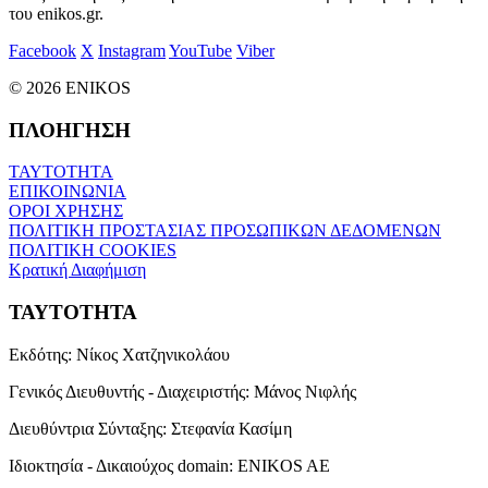
του enikos.gr.
Facebook
X
Instagram
YouTube
Viber
© 2026 ENIKOS
ΠΛΟΗΓΗΣΗ
ΤΑΥΤΟΤΗΤΑ
ΕΠΙΚΟΙΝΩΝΙΑ
ΟΡΟΙ ΧΡΗΣΗΣ
ΠΟΛΙΤΙΚΗ ΠΡΟΣΤΑΣΙΑΣ ΠΡΟΣΩΠΙΚΩΝ ΔΕΔΟΜΕΝΩΝ
ΠΟΛΙΤΙΚΗ COOKIES
Κρατική Διαφήμιση
ΤΑΥΤΟΤΗΤΑ
Εκδότης:
Νίκος Χατζηνικολάου
Γενικός Διευθυντής - Διαχειριστής:
Μάνος Νιφλής
Διευθύντρια Σύνταξης:
Στεφανία Κασίμη
Ιδιοκτησία - Δικαιούχος domain:
ENIKOS AE