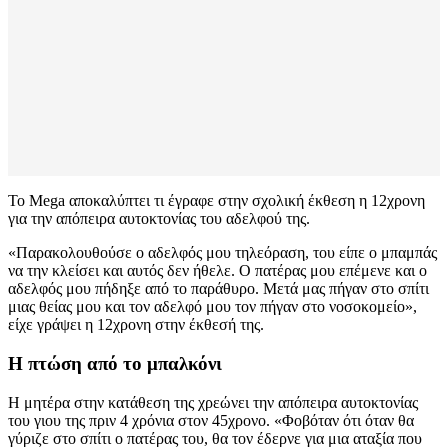
Το Μega αποκαλύπτει τι έγραφε στην σχολική έκθεση η 12χρονη
για την απόπειρα αυτοκτονίας του αδελφού της.
«Παρακολουθούσε ο αδελφός μου τηλεόραση, του είπε ο μπαμπάς
να την κλείσει και αυτός δεν ήθελε. Ο πατέρας μου επέμενε και ο
αδελφός μου πήδηξε από το παράθυρο. Μετά μας πήγαν στο σπίτι
μιας θείας μου και τον αδελφό μου τον πήγαν στο νοσοκομείο»,
είχε γράψει η 12χρονη στην έκθεσή της.
Η πτώση από το μπαλκόνι
Η μητέρα στην κατάθεση της χρεώνει την απόπειρα αυτοκτονίας
του γιου της πριν 4 χρόνια στον 45χρονο. «Φοβόταν ότι όταν θα
γύριζε στο σπίτι ο πατέρας του, θα τον έδερνε για μια αταξία που