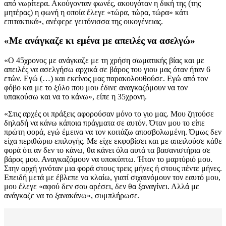
από νωρίτερα. Ακούγονταν φωνές, ακουγόταν η δική της (της
μητέρας) η φωνή η οποία έλεγε «τώρα, τώρα, τώρα» κάτι
επιτακτικά», ανέφερε γειτόνισσα της οικογένειας.
«Με ανάγκαζε κι εμένα με απειλές να ασελγώ»
«Ο 45χρονος με ανάγκαζε με τη χρήση σωματικής βίας και με
απειλές να ασελγήσω αρχικά σε βάρος του γιου μας όταν ήταν 6
ετών. Εγώ (…) και εκείνος μας παρακολουθούσε. Εγώ από τον
φόβο και με το ξύλο που μου έδινε αναγκαζόμουν να τον
υπακούσω και να το κάνω», είπε η 35χρονη.
«Στις αρχές οι πράξεις αφορούσαν μόνο το γιο μας. Μου ζητούσε
δηλαδή να κάνω κάποια πράγματα σε αυτόν. Όταν μου το είπε
πρώτη φορά, εγώ έμεινα να τον κοιτάζω αποσβολωμένη. Όμως δεν
είχα περιθώριο επιλογής. Με είχε εκφοβίσει και με απειλούσε κάθε
φορά ότι αν δεν το κάνω, θα κάνει όλα αυτά τα βασανιστήρια σε
βάρος μου. Αναγκαζόμουν να υποκύπτω. Ήταν το μαρτύριό μου.
Στην αρχή γινόταν μια φορά στους τρεις μήνες ή στους πέντε μήνες.
Επειδή μετά με έβλεπε να κλαίω, γιατί σιχαινόμουν τον εαυτό μου,
μου έλεγε «αφού δεν σου αρέσει, δεν θα ξαναγίνει. Αλλά με
ανάγκαζε να το ξανακάνω», συμπλήρωσε.