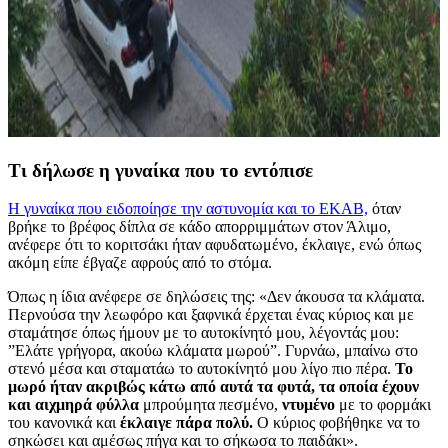
Τι δήλωσε η γυναίκα που το εντόπισε
Η γυναίκα που ειδοποίησε την αστυνομία και το ΕΚΑΒ,
όταν
βρήκε το βρέφος δίπλα σε κάδο απορριμμάτων στον Άλιμο,
ανέφερε ότι το κοριτσάκι ήταν αφυδατωμένο, έκλαιγε, ενώ όπως
ακόμη είπε έβγαζε αφρούς από το στόμα.
Όπως η ίδια ανέφερε σε δηλώσεις της: «Δεν άκουσα τα κλάματα.
Περνούσα την λεωφόρο και ξαφνικά έρχεται ένας κύριος και με
σταμάτησε όπως ήμουν με το αυτοκίνητό μου, λέγοντάς μου:
”Ελάτε γρήγορα, ακούω κλάματα μωρού”. Γυρνάω, μπαίνω στο
στενό μέσα και σταματάω το αυτοκίνητό μου λίγο πιο πέρα.
Το
μωρό ήταν ακριβώς κάτω από αυτά τα φυτά, τα οποία έχουν
και αιχμηρά φύλλα
μπρούμητα πεσμένο,
ντυμένο
με το φορμάκι
του κανονικά και
έκλαιγε πάρα πολύ.
Ο κύριος φοβήθηκε να το
σηκώσει και αμέσως πήγα και το σήκωσα το παιδάκι».