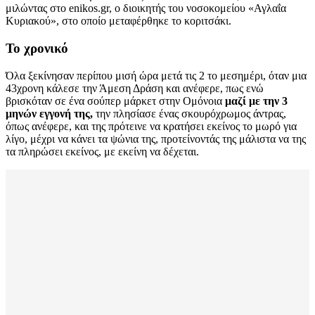
μιλώντας στο enikos.gr, o διοικητής του νοσοκομείου «Αγλαΐα
Κυριακού», στο οποίο μεταφέρθηκε το κοριτσάκι.
Το χρονικό
Όλα ξεκίνησαν περίπου μισή ώρα μετά τις 2 το μεσημέρι, όταν μια
43χρονη κάλεσε την Άμεση Δράση και ανέφερε, πως ενώ
βρισκόταν σε ένα σούπερ μάρκετ στην Ομόνοια
μαζί με την 3
μηνών εγγονή της,
την πλησίασε ένας σκουρόχρωμος άντρας,
όπως ανέφερε, και της πρότεινε να κρατήσει εκείνος το μωρό για
λίγο, μέχρι να κάνει τα ψώνια της, προτείνοντάς της μάλιστα να της
τα πληρώσει εκείνος, με εκείνη να δέχεται.