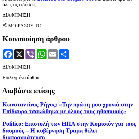
όλες τις ειδήσεις.
ΔΙΑΦΗΜΙΣΗ
ΜΟΙΡΑΣΟΥ ΤΟ
Κοινοποίηση άρθρου
Facebook
X
Viber
WhatsApp
Email
Μοιραστείτε
ΔΙΑΦΗΜΙΣΗ
Επιλεγμένα άρθρα
Διαβάστε επίσης
Κωνσταντίνος Ρήγος: «Την πρώτη μου χρονιά στην
Επίδαυρο τσακώθηκα με όλους τους ηθοποιούς»
Politico: Επιστολή των ΗΠΑ στην Κομισιόν για τους
δασμούς – Η κυβέρνηση Τραμπ θέλει
διαπραγμάτευση