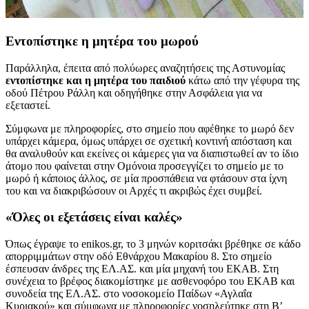
Εντοπίστηκε η μητέρα του μωρού
Παράλληλα, έπειτα από πολύωρες αναζητήσεις της Αστυνομίας
εντοπίστηκε και η μητέρα του παιδιού
κάτω από την γέφυρα της
οδού Πέτρου Ράλλη και οδηγήθηκε στην Ασφάλεια για να
εξεταστεί.
Σύμφωνα με πληροφορίες, στο σημείο που αφέθηκε το μωρό δεν
υπάρχει κάμερα, όμως υπάρχει σε σχετική κοντινή απόσταση και
θα αναλυθούν και εκείνες οι κάμερες για να διαπιστωθεί αν το ίδιο
άτομο που φαίνεται στην Ομόνοια προσεγγίζει το σημείο με το
μωρό ή κάποιος άλλος, σε μία προσπάθεια να φτάσουν στα ίχνη
του και να διακριβώσουν οι Αρχές τι ακριβώς έχει συμβεί.
«Όλες οι εξετάσεις είναι καλές»
Όπως έγραψε το enikos.gr, το 3 μηνών κοριτσάκι βρέθηκε σε κάδο
απορριμμάτων στην οδό Εθνάρχου Μακαρίου 8. Στο σημείο
έσπευσαν άνδρες της ΕΛ.ΑΣ. και μία μηχανή του ΕΚΑΒ. Στη
συνέχεια το βρέφος διακομίστηκε με ασθενοφόρο του ΕΚΑΒ και
συνοδεία της ΕΛ.ΑΣ. στο νοσοκομείο Παίδων «Αγλαΐα
Κυριακού» και σύμφωνα με πληροφορίες νοσηλεύτηκε στη Β’