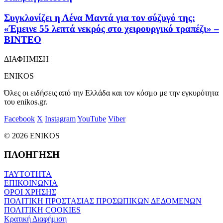
Συγκλονίζει η Λένα Μαντά για τον σύζυγό της:
«Έμεινε 55 λεπτά νεκρός στο χειρουργικό τραπέζι» –
ΒΙΝΤΕΟ
ΔΙΑΦΗΜΙΣΗ
ENIKOS
Όλες οι ειδήσεις από την Ελλάδα και τον κόσμο με την εγκυρότητα
του enikos.gr.
Facebook
X
Instagram
YouTube
Viber
© 2026 ENIKOS
ΠΛΟΗΓΗΣΗ
ΤΑΥΤΟΤΗΤΑ
ΕΠΙΚΟΙΝΩΝΙΑ
ΟΡΟΙ ΧΡΗΣΗΣ
ΠΟΛΙΤΙΚΗ ΠΡΟΣΤΑΣΙΑΣ ΠΡΟΣΩΠΙΚΩΝ ΔΕΔΟΜΕΝΩΝ
ΠΟΛΙΤΙΚΗ COOKIES
Κρατική Διαφήμιση