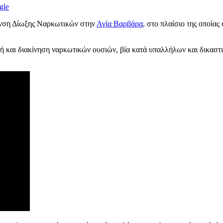
gle
υνση Δίωξης Ναρκωτικών στην
Αγία Βαρβάρα
, στο πλαίσιο της οποία
χή και διακίνηση ναρκωτικών ουσιών, βία κατά υπαλλήλων και δικαστ