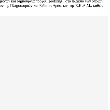
νων και δημιουργία προφίλ (profiling), στο πλαίσιο των οποίων
θυνσης Πληροφοριών και Ειδικών Δράσεων, της Ε.Κ.Α.Μ., καθώς