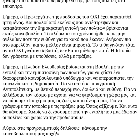
ξαναβρεί το ουσιαστικό περιεχόμενό της, με τους πολίτες στο
επίκεντρο.
Σήμερα, ο Πρωτεργάτης της προδοσίας του ΟΧΙ έχει παραιτηθεί,
ηττημένος. Και πολλοί από εκείνους που αντέστρεψαν και
καταπάτησαν την δημοκρατική εντολή των πολιτών βρίσκονται
εκτός κοινοβουλίου. Το πλήρωμα του χρόνου ήρθε, κι ας μην
ανέλαβαν ποτέ την ευθύνη για το κακό που έκαναν. Ανήκουν πια
στο παρελθόν, και το μέλλον είναι μπροστά. Το τι θα γινόταν τότε,
αν το ΟΧΙ γινόταν σεβαστό, δεν θα το μάθουμε ποτέ. Η Ιστορία
δεν γράφεται με υποθέσεις, αλλά με πράξεις.
Σήμερα, η Πλεύση Ελευθερίας βρίσκεται στη Βουλή, με την
εντολή και την εμπιστοσύνη των πολιτών, για να χτίσει ένα
διαφορετικό κοινοβουλευτικό υπόδειγμα και να υπερασπιστεί την
κοινωνία και τη δημοκρατία. Για να ασκήσει πραγματική
Αντιπολίτευση, με θετικό περιεχόμενο, δουλειά και ευθύνη. Για να
αλλάξουμε τον κόσμο με αγάπη, για να φτιάξουμε τη χώρα μας και
να πάρουμε στα χέρια μας τις ζωές και τα όνειρά μας. Για να
γράψουμε την ιστορία με τις πράξεις μας. Όπως αξίζουμε. Και αυτό
θα κάνουμε. Χωρίς να ξεχάσουμε ποτέ την εντολή που μας έδωσαν
οι πολίτες και χωρίς να την προδώσουμε.
Αύριο, στις προγραμματικές δηλώσεις, κάνουμε την
κοινοβουλευτική μας αρχή!».