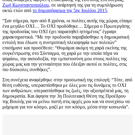
Ζωή Κωνσταντοπούλου
, σε ανάρτησή της για τη συμπλήρωση
οκτώ ετών από
το δημοψήφισμα της 5ης Ιουλίου 2015
.
“Σαν σήμερα, πριν από 8 χρόνια, οι πολίτες αυτής της χώρας είπαμε
ένα μεγάλο ΟΧΙ… Το ΟΧΙ προδόθηκε… Σήμερα ο Πρωτεργάτης
της προδοσίας του ΟΧΙ έχει παραιτηθεί ηττημένος” έγραψε
χαρακτηριστικά. “Με την προδοσία παραβιάσθηκε η δημοκρατική
εντολή που έδωσε η συντριπτική πλειοψηφία των πολιτών”
επισήμανε και προσέθεσε: “Θυμάμαι ακόμη τη χαρά εκείνης της
συγκέντρωσης στο Σύνταγμα, τη χαρά με την οποία πήγα να
ψηφίσω, την αισιοδοξία, την εμπιστοσύνη μου στους πολίτες της
χώρας μας και την γενναιότητα που έδειξαν αυτοί οι πολίτες, στις
πιο δύσκολες συνθήκες”.
Στη συνέχεια αναφέρθηκε στην προσωπική της επιλογή: “Τότε, από
θέση ευθύνης, υπερασπίσθηκα με όλες μου τις δυνάμεις το ΟΧΙ
των ανθρώπων, υπερασπίσθηκα τις ζωές, την αξιοπρέπειά μας, τη
δημοκρατία. Και άφησα την 3η Πολιτειακή Θέση της Προέδρου
της Βουλής για να μείνω πιστή στις αρχές μου και να συνεχίσω να
μάχομαι για τον κόσμο, μαζί με τον κόσμο, μέσα στην κοινωνία”.