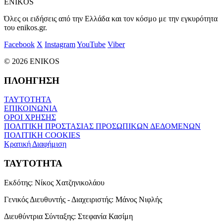
ENIKOS
Όλες οι ειδήσεις από την Ελλάδα και τον κόσμο με την εγκυρότητα
του enikos.gr.
Facebook
X
Instagram
YouTube
Viber
© 2026 ENIKOS
ΠΛΟΗΓΗΣΗ
ΤΑΥΤΟΤΗΤΑ
ΕΠΙΚΟΙΝΩΝΙΑ
ΟΡΟΙ ΧΡΗΣΗΣ
ΠΟΛΙΤΙΚΗ ΠΡΟΣΤΑΣΙΑΣ ΠΡΟΣΩΠΙΚΩΝ ΔΕΔΟΜΕΝΩΝ
ΠΟΛΙΤΙΚΗ COOKIES
Κρατική Διαφήμιση
ΤΑΥΤΟΤΗΤΑ
Εκδότης:
Νίκος Χατζηνικολάου
Γενικός Διευθυντής - Διαχειριστής:
Μάνος Νιφλής
Διευθύντρια Σύνταξης:
Στεφανία Κασίμη