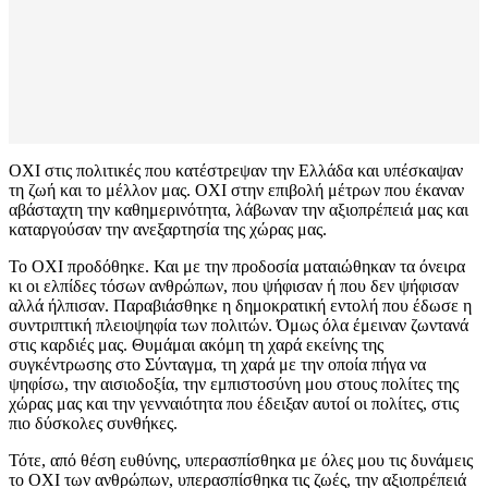
ΟΧΙ στις πολιτικές που κατέστρεψαν την Ελλάδα και υπέσκαψαν
τη ζωή και το μέλλον μας. ΟΧΙ στην επιβολή μέτρων που έκαναν
αβάσταχτη την καθημερινότητα, λάβωναν την αξιοπρέπειά μας και
καταργούσαν την ανεξαρτησία της χώρας μας.
Το ΟΧΙ προδόθηκε. Και με την προδοσία ματαιώθηκαν τα όνειρα
κι οι ελπίδες τόσων ανθρώπων, που ψήφισαν ή που δεν ψήφισαν
αλλά ήλπισαν. Παραβιάσθηκε η δημοκρατική εντολή που έδωσε η
συντριπτική πλειοψηφία των πολιτών. Όμως όλα έμειναν ζωντανά
στις καρδιές μας. Θυμάμαι ακόμη τη χαρά εκείνης της
συγκέντρωσης στο Σύνταγμα, τη χαρά με την οποία πήγα να
ψηφίσω, την αισιοδοξία, την εμπιστοσύνη μου στους πολίτες της
χώρας μας και την γενναιότητα που έδειξαν αυτοί οι πολίτες, στις
πιο δύσκολες συνθήκες.
Τότε, από θέση ευθύνης, υπερασπίσθηκα με όλες μου τις δυνάμεις
το ΟΧΙ των ανθρώπων, υπερασπίσθηκα τις ζωές, την αξιοπρέπειά