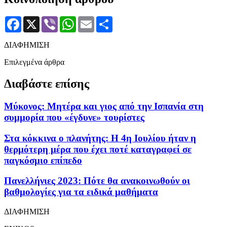
Facebook
X
Viber
WhatsApp
Email
Μοιραστείτε
ΔΙΑΦΗΜΙΣΗ
Επιλεγμένα άρθρα
Διαβάστε επίσης
Μύκονος: Μητέρα και γιος από την Ισπανία στη
συμμορία που «έγδυνε» τουρίστες
Στα κόκκινα ο πλανήτης: Η 4η Ιουλίου ήταν η
θερμότερη μέρα που έχει ποτέ καταγραφεί σε
παγκόσμιο επίπεδο
Πανελλήνιες 2023: Πότε θα ανακοινωθούν οι
βαθμολογίες για τα ειδικά μαθήματα
ΔΙΑΦΗΜΙΣΗ