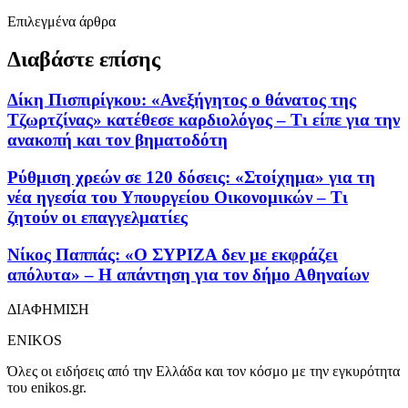
Επιλεγμένα άρθρα
Διαβάστε επίσης
Δίκη Πισπιρίγκου: «Ανεξήγητος ο θάνατος της
Τζωρτζίνας» κατέθεσε καρδιολόγος – Τι είπε για την
ανακοπή και τον βηματοδότη
Ρύθμιση χρεών σε 120 δόσεις: «Στοίχημα» για τη
νέα ηγεσία του Υπουργείου Οικονομικών – Τι
ζητούν οι επαγγελματίες
Νίκος Παππάς: «Ο ΣΥΡΙΖΑ δεν με εκφράζει
απόλυτα» – Η απάντηση για τον δήμο Αθηναίων
ΔΙΑΦΗΜΙΣΗ
ENIKOS
Όλες οι ειδήσεις από την Ελλάδα και τον κόσμο με την εγκυρότητα
του enikos.gr.