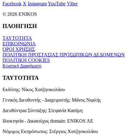
Facebook
X
Instagram
YouTube
Viber
© 2026 ENIKOS
ΠΛΟΗΓΗΣΗ
ΤΑΥΤΟΤΗΤΑ
ΕΠΙΚΟΙΝΩΝΙΑ
ΟΡΟΙ ΧΡΗΣΗΣ
ΠΟΛΙΤΙΚΗ ΠΡΟΣΤΑΣΙΑΣ ΠΡΟΣΩΠΙΚΩΝ ΔΕΔΟΜΕΝΩΝ
ΠΟΛΙΤΙΚΗ COOKIES
Κρατική Διαφήμιση
ΤΑΥΤΟΤΗΤΑ
Εκδότης:
Νίκος Χατζηνικολάου
Γενικός Διευθυντής - Διαχειριστής:
Μάνος Νιφλής
Διευθύντρια Σύνταξης:
Στεφανία Κασίμη
Ιδιοκτησία - Δικαιούχος domain:
ENIKOS AE
Νόμιμος Εκπρόσωπος:
Στέργιος Χατζηνικολάου