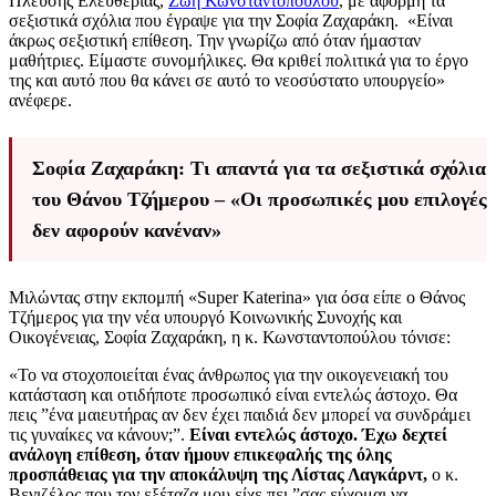
Πλεύσης Ελευθερίας,
Ζωή Κωνσταντοπούλου
, με αφορμή τα
σεξιστικά σχόλια που έγραψε για την Σοφία Ζαχαράκη. «Είναι
άκρως σεξιστική επίθεση. Την γνωρίζω από όταν ήμασταν
μαθήτριες. Είμαστε συνομήλικες. Θα κριθεί πολιτικά για το έργο
της και αυτό που θα κάνει σε αυτό το νεοσύστατο υπουργείο»
ανέφερε.
Σοφία Ζαχαράκη: Τι απαντά για τα σεξιστικά σχόλια
του Θάνου Τζήμερου – «Οι προσωπικές μου επιλογές
δεν αφορούν κανέναν»
Μιλώντας στην εκπομπή «Super Katerina» για όσα είπε ο Θάνος
Τζήμερος για την νέα υπουργό Κοινωνικής Συνοχής και
Οικογένειας, Σοφία Ζαχαράκη, η κ. Κωνσταντοπούλου τόνισε:
«Το να στοχοποιείται ένας άνθρωπος για την οικογενειακή του
κατάσταση και οτιδήποτε προσωπικό είναι εντελώς άστοχο. Θα
πεις ”ένα μαιευτήρας αν δεν έχει παιδιά δεν μπορεί να συνδράμει
τις γυναίκες να κάνουν;”.
Είναι εντελώς άστοχο. Έχω δεχτεί
ανάλογη επίθεση, όταν ήμουν επικεφαλής της όλης
προσπάθειας για την αποκάλυψη της Λίστας Λαγκάρντ,
ο κ.
Βενιζέλος που τον εξέταζα μου είχε πει ”σας εύχομαι να