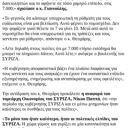
δανειοληπτών και το αφήνετε σε τόσο χαμηλό επίπεδο, στις
7.000;»
σχολίασε ο κ. Γιαννούλης.
«Το γεγονός ότι κάνουμε υποχρεωτική τη ρύθμιση για τους
ευάλωτους είναι μια βελτίωση. Αυτό φέρνει το νομοσχέδιο. Δεν
την ψηφίζετε γιατί θέλετε το 7 να γίνει 10. Μετά από αυτό το
νομοσχέδιο θα είναι υποχρεωτικό για τις τράπεζες και τους
servicers για ρύθμιση», απάντησε ο κ. Θεοχάρης.
«Λέτε δηλαδή στους πολίτες ότι με 7.000 ετήσιο εισόδημα θα
μπορεί να πληρώσει δάνειο; Αυτό λέτε;» ανέφερε ο βουλευτής του
ΣΥΡΙΖΑ.
«Η κυβέρνηση αποφασιστικά βάζει ένα πλαίσιο διαφάνειας για
τους servicers και τους αναγκάζει να έχουν ένα ουσιαστικό επίπεδο
εξυπηρέτησης, ενημέρωσης και ανταπόκρισης με τους οφειλέτες»,
επέμεινε ο κ. Θεοχάρης.
Την αντίδραση του κ. Θεοχάρη προκάλεσε
η αναφορά του
τομεάρχη Οικονομίας του ΣΥΡΙΖΑ, Νίκου Παππά
, ότι «την
περίοδο της κυβέρνησης ΣΥΡΙΖΑ και εν μέσω μνημονίων ήταν
καλύτερες οι συνθήκες για τους πολίτες».
«
Το μόνο που ήταν καλύτερο, ήταν οι πολιτικές ελπίδες του
ΣΥΡΙΖΑ.
Η χώρα γύρισε και γυρίζει σε μία κανονικότητα και