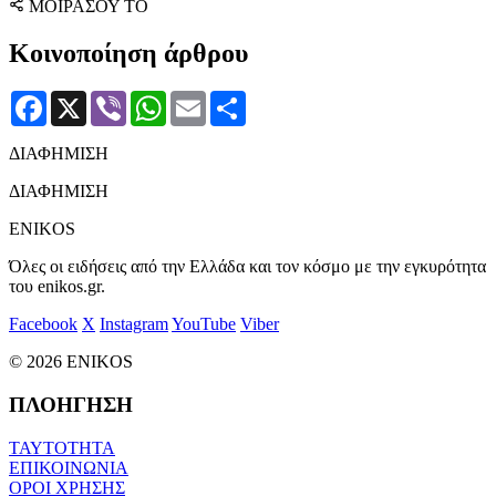
ΜΟΙΡΑΣΟΥ ΤΟ
Κοινοποίηση άρθρου
Facebook
X
Viber
WhatsApp
Email
Μοιραστείτε
ΔΙΑΦΗΜΙΣΗ
ΔΙΑΦΗΜΙΣΗ
ENIKOS
Όλες οι ειδήσεις από την Ελλάδα και τον κόσμο με την εγκυρότητα
του enikos.gr.
Facebook
X
Instagram
YouTube
Viber
© 2026 ENIKOS
ΠΛΟΗΓΗΣΗ
ΤΑΥΤΟΤΗΤΑ
ΕΠΙΚΟΙΝΩΝΙΑ
ΟΡΟΙ ΧΡΗΣΗΣ