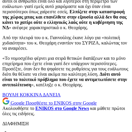
αυτοί οι άνθρωποι είναι όλο και λιγότεροι στη περίμετρο των
ευάλωτων- γιατί εμείς αυτό χαιρόμαστε και όχι όταν είναι
περισσότεροι όπως χαίρεστε εσείς.
Ελπίζετε στην καταστροφή
της χώρας μπας και επανέλθετε στην εξουσία αλλά δεν θα σας
κάνει το χατίρι ούτε ο ελληνικός λαός ούτε η κυβέρνηση της
ΝΔ
» ανέφερε χαρακτηριστικά ο κ. Θεοχάρης.
Από την πλευρά του ο κ. Γιαννούλης έκανε λόγο για «πολιτική
χυδαιότητα» του κ. Θεοχάρη εναντίον του ΣΥΡΙΖΑ, καλώντας τον
να αναιρέσει.
«Το νομοσχέδιο φέρνει μια σειρά θετικών διατάξεων και το μόνο
επιχείρημα που έχετε είναι γιατί δεν υπάρχουν περισσότερες.
Προσέξτε, όταν δεν θα ψηφίσετε τις ρυθμίσεις για τους ευάλωτους
διότι θα θέλατε να είναι ακόμα πιο καλύτερη λύση.
Διότι αυτό
είναι το πολιτικό πρόβλημα που έχετε να αντιμετωπίσετε στην
αντιπολίτευση
», κατέληξε ο κ. Θεοχάρης.
ΒΟΥΛΗ
ΚΟΚΚΙΝΑ ΔΑΝΕΙΑ
Google
Προσθέστε το ENIKOS στην Google
Ακολουθήστε το
ENIKOS στο Google News
και μάθετε πρώτοι
όλες τις ειδήσεις.
ΔΙΑΦΗΜΙΣΗ