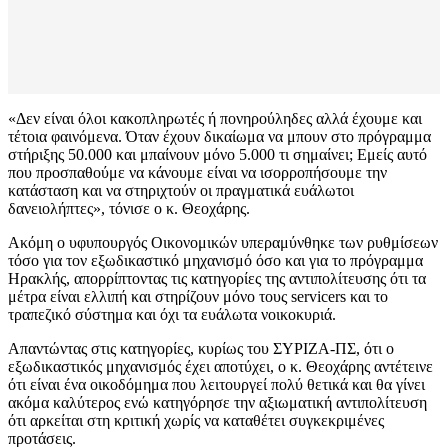
«Δεν είναι όλοι κακοπληρωτές ή πονηρούληδες αλλά έχουμε και
τέτοια φαινόμενα. Όταν έχουν δικαίωμα να μπουν στο πρόγραμμα
στήριξης 50.000 και μπαίνουν μόνο 5.000 τι σημαίνει; Εμείς αυτό
που προσπαθούμε να κάνουμε είναι να ισορροπήσουμε την
κατάσταση και να στηριχτούν οι πραγματικά ευάλωτοι
δανειολήπτες», τόνισε ο κ. Θεοχάρης.
Aκόμη ο υφυπουργός Οικονομικών υπεραμύνθηκε των ρυθμίσεων
τόσο για τον εξωδικαστικό μηχανισμό όσο και για το πρόγραμμα
Ηρακλής, απορρίπτοντας τις κατηγορίες της αντιπολίτευσης ότι τα
μέτρα είναι ελλιπή και στηρίζουν μόνο τους servicers και το
τραπεζικό σύστημα και όχι τα ευάλωτα νοικοκυριά.
Απαντώντας στις κατηγορίες, κυρίως του ΣΥΡΙΖΑ-ΠΣ, ότι ο
εξωδικαστικός μηχανισμός έχει αποτύχει, ο κ. Θεοχάρης αντέτεινε
ότι είναι ένα οικοδόμημα που λειτουργεί πολύ θετικά και θα γίνει
ακόμα καλύτερος ενώ κατηγόρησε την αξιωματική αντιπολίτευση
ότι αρκείται στη κριτική χωρίς να καταθέτει συγκεκριμένες
προτάσεις.