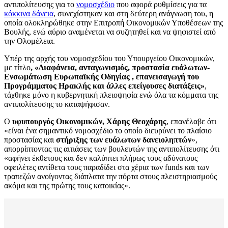
αντιπολίτευσης για το
νομοσχέδιο
που αφορά ρυθμίσεις για τα
κόκκινα δάνεια
, συνεχίστηκαν και στη δεύτερη ανάγνωση του, η
οποία ολοκληρώθηκε στην Επιτροπή Οικονομικών Υποθέσεων της
Βουλής, ενώ αύριο αναμένεται να συζητηθεί και να ψηφιστεί από
την Ολομέλεια.
Υπέρ της αρχής του νομοσχεδίου του Υπουργείου Οικονομικών,
με τίτλο
, «Διαφάνεια, ανταγωνισμός, προστασία ευάλωτων-
Ενσωμάτωση Ευρωπαϊκής Οδηγίας , επανεισαγωγή του
Προγράμματος Ηρακλής και άλλες επείγουσες διατάξεις»
,
τάχθηκε μόνο η κυβερνητική πλειοψηφία ενώ όλα τα κόμματα της
αντιπολίτευσης το καταψήφισαν.
Ο
υφυπουργός Οικονομικών, Χάρης Θεοχάρης
, επανέλαβε ότι
«είναι ένα σημαντικό νομοσχέδιο το οποίο διευρύνει το πλαίσιο
προστασίας και
στήριξης των ευάλωτων δανειοληπτών
»,
απορρίπτοντας τις αιτιάσεις των βουλευτών της αντιπολίτευσης ότι
«αφήνει έκθετους και δεν καλύπτει πλήρως τους αδύνατους
οφειλέτες αντίθετα τους παραδίδει στα χέρια των funds και των
τραπεζών ανοίγοντας διάπλατα την πόρτα στους πλειστηριασμούς
ακόμα και της πρώτης τους κατοικίας».