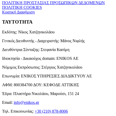
ΠΟΛΙΤΙΚΗ ΠΡΟΣΤΑΣΙΑΣ ΠΡΟΣΩΠΙΚΩΝ ΔΕΔΟΜΕΝΩΝ
ΠΟΛΙΤΙΚΗ COOKIES
Κρατική Διαφήμιση
ΤΑΥΤΟΤΗΤΑ
Εκδότης:
Νίκος Χατζηνικολάου
Γενικός Διευθυντής - Διαχειριστής:
Μάνος Νιφλής
Διευθύντρια Σύνταξης:
Στεφανία Κασίμη
Ιδιοκτησία - Δικαιούχος domain:
ENIKOS AE
Νόμιμος Εκπρόσωπος:
Στέργιος Χατζηνικολάου
Επωνυμία:
ΕΝΙΚΟΣ ΥΠΗΡΕΣΙΕΣ ΔΙΑΔΙΚΤΥΟΥ ΑΕ
ΑΦΜ:
800384700
ΔΟΥ:
ΚΕΦΟΔΕ ΑΤΤΙΚΗΣ
Έδρα:
Πλαστήρα Νικολάου, Μαρούσι, 151 24
Email:
info@enikos.gr
Τηλ. Επικοινωνίας:
+30 (210) 878-8006