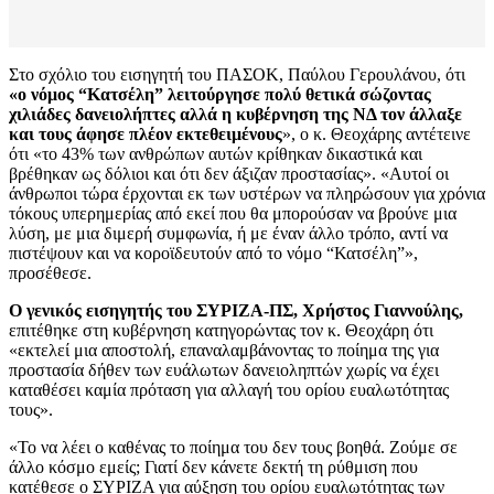
Στο σχόλιο του εισηγητή του ΠΑΣΟΚ, Παύλου Γερουλάνου, ότι
«ο νόμος “Κατσέλη” λειτούργησε πολύ θετικά σώζοντας
χιλιάδες δανειολήπτες αλλά η κυβέρνηση της ΝΔ τον άλλαξε
και τους άφησε πλέον εκτεθειμένους
», ο κ. Θεοχάρης αντέτεινε
ότι «το 43% των ανθρώπων αυτών κρίθηκαν δικαστικά και
βρέθηκαν ως δόλιοι και ότι δεν άξιζαν προστασίας». «Αυτοί οι
άνθρωποι τώρα έρχονται εκ των υστέρων να πληρώσουν για χρόνια
τόκους υπερημερίας από εκεί που θα μπορούσαν να βρούνε μια
λύση, με μια διμερή συμφωνία, ή με έναν άλλο τρόπο, αντί να
πιστέψουν και να κοροϊδευτούν από το νόμο “Κατσέλη”»,
προσέθεσε.
Ο γενικός εισηγητής του ΣΥΡΙΖΑ-ΠΣ, Χρήστος Γιαννούλης,
επιτέθηκε στη κυβέρνηση κατηγορώντας τον κ. Θεοχάρη ότι
«εκτελεί μια αποστολή, επαναλαμβάνοντας το ποίημα της για
προστασία δήθεν των ευάλωτων δανειοληπτών χωρίς να έχει
καταθέσει καμία πρόταση για αλλαγή του ορίου ευαλωτότητας
τους».
«Το να λέει ο καθένας το ποίημα του δεν τους βοηθά. Ζούμε σε
άλλο κόσμο εμείς; Γιατί δεν κάνετε δεκτή τη ρύθμιση που
κατέθεσε ο ΣΥΡΙΖΑ για αύξηση του ορίου ευαλωτότητας των