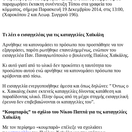
παραχωρήσει έκτακτη συνέντευξη Τύπου στα γραφεία του
κόμματος, σήμερα Παρασκευή 19 Δεκεμβρίου 2014, στις 13:00,
(Χαροκόπου 2 και Λεωφ. Συγγρού 196).
Τι λέει ο εισαγγελέας για τις καταγγελίες Χαϊκάλη
Aρνήθηκε να κατονομάσει το πρόσωπο που προσπάθησε να τον
εξαγοράσει, παρότι ρωτήθηκε επανειλημμένως, ενώπιον του
εισαγγελέα Παν. Παναγιωτόπουλο ο βουλευτής Παύλος Χαϊκάλης.
Κι αυτό γιατί από το υλικό δεν προκύπτει η ταυτότητα του
προσώπου αυτού ενώ αρνήθηκε να κατονομάσει πρόσωπα που
κρύβονται από πίσω.
Η εισαγγελία ενεργοποιήθηκε άμεσα και όπως δηλώνει: ” Όντως ο
κ. Χαικαλης έκανε εκτενείς καταγγελίες δίνοντας κατάθεση και
παραδίδοντας υλικό. Πλην όμως από τη μέχρι στιγμής εισαγγελική
έρευνα δεν επιβεβαιώνονται οι καταγγελίες του”.
“Κουμπαράς” το σχόλιο του Νίκου Παππά για τις καταγγελίες
Χαϊκάλη
Με τον περίφημο «κουμπαρά» επέλεξε να σχολιάσει