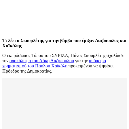
Τι λέει ο Σκουρλέτης για την βόμβα που έριξαν Λαζόπουλος και
Χαϊκάλης
Ο εκπρόσωπος Τύπου του ΣΥΡΙΖΑ, Πάνος Σκουρλέτης σχολίασε
την
απoκάλυψη του Λάκη Λαζόπουλου
για την
απόπειρα
χρηματισμού του Παύλου Χαϊκάλη
προκειμένου να ψηφίσει
Πρόεδρο της Δημοκρατίας.