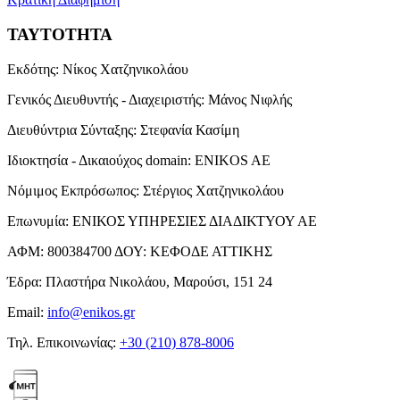
ΤΑΥΤΟΤΗΤΑ
Εκδότης:
Νίκος Χατζηνικολάου
Γενικός Διευθυντής - Διαχειριστής:
Μάνος Νιφλής
Διευθύντρια Σύνταξης:
Στεφανία Κασίμη
Ιδιοκτησία - Δικαιούχος domain:
ENIKOS AE
Νόμιμος Εκπρόσωπος:
Στέργιος Χατζηνικολάου
Επωνυμία:
ΕΝΙΚΟΣ ΥΠΗΡΕΣΙΕΣ ΔΙΑΔΙΚΤΥΟΥ ΑΕ
ΑΦΜ:
800384700
ΔΟΥ:
ΚΕΦΟΔΕ ΑΤΤΙΚΗΣ
Έδρα:
Πλαστήρα Νικολάου, Μαρούσι, 151 24
Email:
info@enikos.gr
Τηλ. Επικοινωνίας:
+30 (210) 878-8006