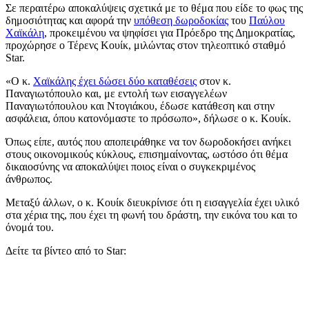
Σε περαιτέρω αποκαλύψεις σχετικά με το θέμα που είδε το φως της
δημοσιότητας και αφορά την
υπόθεση δωροδοκίας
του
Παύλου
Χαϊκάλη
, προκειμένου να ψηφίσει για Πρόεδρο της Δημοκρατίας,
προχώρησε ο Τέρενς Κουίκ, μιλώντας στον τηλεοπτικό σταθμό
Star.
«Ο κ.
Χαϊκάλης έχει δώσει δύο καταθέσεις
στον κ.
Παναγιωτόπουλο και, με εντολή των εισαγγελέων
Παναγιωτόπουλου και Ντογιάκου, έδωσε κατάθεση και στην
ασφάλεια, όπου κατονόμαστε το πρόσωπο», δήλωσε ο κ. Κουίκ.
Όπως είπε, αυτός που αποπειράθηκε να τον δωροδοκήσει ανήκει
στους οικονομικούς κύκλους, επισημαίνοντας, ωστόσο ότι θέμα
δικαιοσύνης να αποκαλύψει ποιος είναι ο συγκεκριμένος
άνθρωπος.
Μεταξύ άλλων, ο κ. Κουίκ διευκρίνισε ότι η εισαγγελία έχει υλικό
στα χέρια της, που έχει τη φωνή του δράστη, την εικόνα του και το
όνομά του.
Δείτε τα βίντεο από το Star: