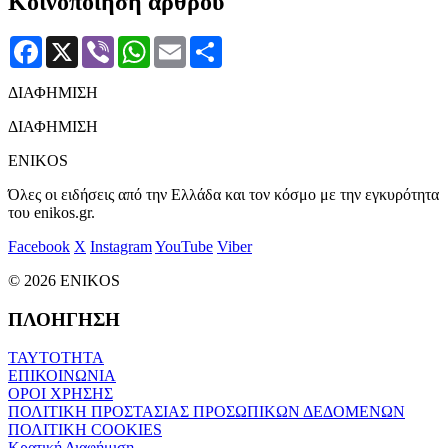
Κοινοποίηση άρθρου
Facebook
X
Viber
WhatsApp
Email
Μοιραστείτε
ΔΙΑΦΗΜΙΣΗ
ΔΙΑΦΗΜΙΣΗ
ENIKOS
Όλες οι ειδήσεις από την Ελλάδα και τον κόσμο με την εγκυρότητα
του enikos.gr.
Facebook
X
Instagram
YouTube
Viber
© 2026 ENIKOS
ΠΛΟΗΓΗΣΗ
ΤΑΥΤΟΤΗΤΑ
ΕΠΙΚΟΙΝΩΝΙΑ
ΟΡΟΙ ΧΡΗΣΗΣ
ΠΟΛΙΤΙΚΗ ΠΡΟΣΤΑΣΙΑΣ ΠΡΟΣΩΠΙΚΩΝ ΔΕΔΟΜΕΝΩΝ
ΠΟΛΙΤΙΚΗ COOKIES
Κρατική Διαφήμιση