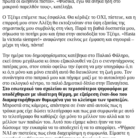
πρώτα οι αληθινοί πιστοί». «Φυσικά, εγώ θα ανήκα ήδη στο
μακρινό παρελθόν τους», κατέληξα.
Ο Τζέιμι επέμενε πως έσφαλλα. Θα κέρδιζε το ΟΧΙ, πίστευε, και η
επιρροή μου στον Αλέξη θα εκτοξευόταν στα ύψη εξαιτίας της
σημαντικής μου συμβολής στη νίκη. Παρά τη βαθιά δυσπιστία μου,
σήκωσα το ποτήρι μου και ήπια στην αισιοδοξία του Τζέιμι. «Hasta
la victoria siempre!» αναφώνησε εκείνος με έμφαση και σιγουριά –
μέχρι τη νίκη, πάντα!
Την ημέρα του δημοψηφίσματος κατέβηκα στο Παλαιό Φάληρο,
εκεί όπου μεγάλωσα κι όπου εξακολουθεί να ζει ο ενενηντάχρονος
πατέρας μου, στον οποίο οφείλω την έφεση να μην υπογράφω ό,τι
κι ό,τι μόνο και μόνο επειδή αυτό θα διευκόλυνε τη ζωή μου. Τον
συνάντησα στο πατρικό μου και πήγαμε μαζί με το αυτοκίνητό μου
στο εκλογικό κέντρο, το παλιό Δημοτικό δίπλα στην Παναγίτσα.
Στο εσωτερικό του σχολείου οι περισσότεροι ψηφοφόροι με
υποδέχθηκαν με ιδιαίτερη θέρμη, με εξαίρεση έναν-δυο που
διαμαρτυρήθηκαν θυμωμένα για το κλείσιμο των τραπεζών.
Μπροστά στις κάμερες, απάντησα σε έναν από αυτούς πως η
τρόικα μας είχε δώσει τελεσίγραφο και πως μια συμφωνία με αυτό
το τελεσίγραφο θα καθόριζε όχι μόνο το μέλλον του αλλά και το
μέλλον των παιδιών του. Αυτό που είχαμε κάνει ήταν να του
δώσουμε την ευκαιρία να το αποδεχτεί ή να το απορρίψει. «Ψήφισε
ΝΑΙ αν πιστεύεις πως είναι διαχειρίσιμη η συμφωνία. Είμαστε η