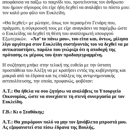
αποφάσισα να παίξω το παιχνίδι του, προτείνοντας τον άνθρωπο
που ήμουν σίγουρος ότι είχε ήδη δεχθεί να αναλάβει το πόστο μου:
τον καλό μου φίλο τον Ευκλείδη.
«Θα δεχθεί;» με ρώτησε, όπως τον περασμένο Γενάρη που,
πράγματι, η σύγκρουσή τους με είχε αναγκάσει να παρέμβω ώστε
ο Ευκλείδης να δεχθεί τη θέση του αναπληρωτή υπουργού
Εξωτερικών.
«Άσ’ το πάνω μου», του είπα και, όντως, μίλησα
λίγο αργότερα στον Ευκλείδη συστήνοντάς του να δεχθεί να με
αντικαταστήσει, παρόλο που γνώριζα ότι η αποδοχή της
πρότασης εκ μέρους του ήταν προδιαγεγραμμένη.
Η συζήτηση μπήκε στην τελική της ευθεία με την ύστατη
προσπάθεια του Αλέξη να με κρατήσει εντός της κυβέρνησης και
μακριά από τα έδρανα και τις επάλξεις της αντιμνημονιακής
αντιπολίτευσης, την οποία, προφανώς, φοβόταν:
Α.Τ.: Θα ήθελα να σου ζητήσω να αναλάβεις το Υπουργείο
Οικονομίας, ώστε να συνεχίσετε τη στενή συνεργασία με τον
Ευκλείδη.
Γ.Β.: Κι ο Σταθάκης;
Α.Τ.: Θα χαιρόμουν πολύ να μην τον ξανάβλεπα μπροστά μου.
Ας εξαφανιστεί στα πίσω έδρανα της Βουλής.