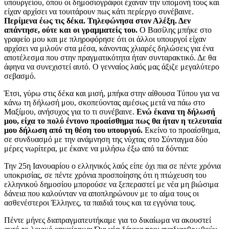
υπουργείου, όπου οι δημοσιογράφοι έχαναν την υπομονή τους και
είχαν αρχίσει να τουιτάρουν πως κάτι περίεργο συνέβαινε.
Περίμενα έως τις δέκα. Τηλεφώνησα στον Αλέξη. Δεν
απάντησε, ούτε και οι γραμματείς του.
Ο Βασίλης μπήκε στο
γραφείο μου και με πληροφόρησε ότι οι άλλοι υπουργοί είχαν
αρχίσει να μιλούν στα μέσα, κάνοντας χλιαρές δηλώσεις για ένα
αποτέλεσμα που στην πραγματικότητα ήταν συνταρακτικό. Δε θα
άφηνα να συνεχιστεί αυτό. Ο γενναίος λαός μας άξιζε μεγαλύτερο
σεβασμό.
Έτσι, γύρω στις δέκα και μισή, μπήκα στην αίθουσα Τύπου για να
κάνω τη δήλωσή μου, σκοπεύοντας αμέσως μετά να πάω στο
Μαξίμου, ανήσυχος για το τι συνέβαινε.
Ενώ έκανα τη δήλωσή
μου, είχα το πολύ έντονο προαίσθημα πως θα ήταν η τελευταία
μου δήλωση από τη θέση του υπουργού.
Εκείνο το προαίσθημα,
σε συνδυασμό με την ανάμνηση της νύχτας στο Σύνταγμα δύο
μέρες νωρίτερα, με έκανε να μιλήσω έξω από τα δόντια:
Την 25η Ιανουαρίου ο ελληνικός λαός είπε όχι πια σε πέντε χρόνια
υποκρισίας, σε πέντε χρόνια προσποίησης ότι η πτώχευση του
ελληνικού δημοσίου μπορούσε να ξεπεραστεί με νέα μη βιώσιμα
δάνεια που καλούνταν να αποπληρώνουν με το αίμα τους οι
ασθενέστεροι Έλληνες, τα παιδιά τους και τα εγγόνια τους.
Πέντε μήνες διαπραγματευτήκαμε για το δικαίωμα να ακουστεί