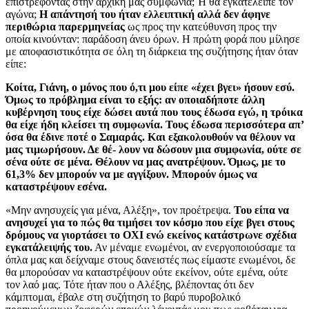
επιστρέφοντας στην αρχική μας συμφωνία; Ή θα εγκατέλειπε τον
αγώνα;
Η απάντησή του ήταν ελλειπτική αλλά δεν άφηνε
περιθώρια παρερμηνείας
ως προς την κατεύθυνση προς την
οποία κινούνταν: παράδοση άνευ όρων. Η πρώτη φορά που μίλησε
με αποφασιστικότητα σε όλη τη διάρκεια της συζήτησης ήταν όταν
είπε:
Κοίτα, Γιάνη, ο μόνος που ό,τι μου είπε «έχει βγει» ήσουν εσύ.
Όμως το πρόβλημα είναι το εξής: αν οποιαδήποτε άλλη
κυβέρνηση τους είχε δώσει αυτά που τους έδωσα εγώ, η τρόικα
θα είχε ήδη κλείσει τη συμφωνία. Τους έδωσα περισσότερα απ’
όσα θα έδινε ποτέ ο Σαμαράς. Και εξακολουθούν να θέλουν να
μας τιμωρήσουν. Δε θέ- λουν να δώσουν μια συμφωνία, ούτε σε
σένα ούτε σε μένα. Θέλουν να μας ανατρέψουν. Όμως, με το
61,3% δεν μπορούν να με αγγίξουν. Μπορούν όμως να
καταστρέψουν εσένα.
«Μην ανησυχείς για μένα, Αλέξη», τον προέτρεψα.
Του είπα να
ανησυχεί για το πώς θα τιμήσει τον κόσμο που είχε βγει στους
δρόμους να γιορτάσει το ΟΧΙ ενώ εκείνος κατάστρωνε σχέδια
εγκατάλειψής του.
Αν μέναμε ενωμένοι, αν ενεργοποιούσαμε τα
όπλα μας και δείχναμε στους δανειστές πως είμαστε ενωμένοι, δε
θα μπορούσαν να καταστρέψουν ούτε εκείνον, ούτε εμένα, ούτε
τον λαό μας. Τότε ήταν που ο Αλέξης, βλέποντας ότι δεν
κάμπτομαι, έβαλε στη συζήτηση το βαρύ πυροβολικό