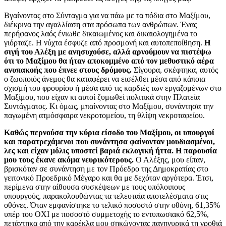
Βγαίνοντας στο Σύνταγμα για να πάω με τα πόδια στο Μαξίμου,
διέκρινα την αγαλλίαση στα πρόσωπα των ανθρώπων. Ένας
περήφανος λαός ένιωθε δικαιωμένος και δικαιολογημένα το
γιόρταζε. Η νύχτα έσφυζε από προσμονή και αυτοπεποίθηση.
Η
σιγή του Αλέξη με ανησυχούσε, αλλά αρνούμουν να πιστέψω
ότι το Μαξίμου θα ήταν αποκομμένο από τον μεθυστικό αέρα
ανυπακοής που έπνεε στους δρόμους.
Σίγουρα, σκέφτηκα, αυτός
ο ζωοποιός άνεμος θα καταφέρει να εισέλθει μέσα από κάποια
σχισμή του φρουρίου ή μέσα από τις καρδιές των εργαζομένων στο
Μαξίμου, που είχαν κι αυτοί ζυμωθεί πολιτικά στην Πλατεία
Συντάγματος. Κι όμως, μπαίνοντας στο Μαξίμου, συνάντησα την
παγωμένη ατμόσφαιρα νεκροτομείου, τη θλίψη νεκροταφείου.
Καθώς περνούσα την κύρια είσοδο του Μαξίμου, οι υπουργοί
και παρατρεχάμενοι που συνάντησα φαίνονταν μουδιασμένοι,
λες και είχαν μόλις υποστεί βαριά εκλογική ήττα. Η παρουσία
μου τους έκανε ακόμα νευρικότερους.
Ο Αλέξης, μου είπαν,
βρισκόταν σε συνάντηση με τον Πρόεδρο της Δημοκρατίας στο
γειτονικό Προεδρικό Μέγαρο και θα με δεχόταν αργότερα. Έτσι,
περίμενα στην αίθουσα συσκέψεων με τους υπόλοιπους
υπουργούς, παρακολουθώντας τα τελευταία αποτελέσματα στις
οθόνες. Όταν εμφανίστηκε το τελικό ποσοστό στην οθόνη, 61,35%
υπέρ του ΟΧΙ με ποσοστό συμμετοχής το εντυπωσιακό 62,5%,
πετάχτηκα από την καρέκλα μου σηκώνοντας πανηγυρικά τη γροθιά