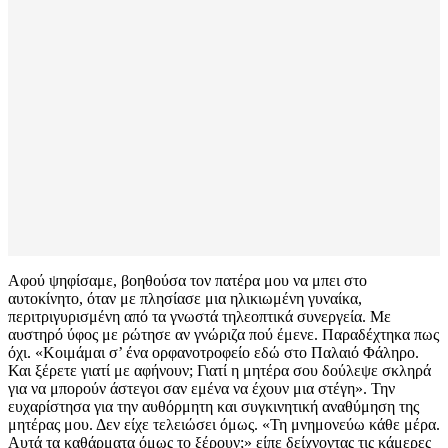
Αφού ψηφίσαμε, βοηθούσα τον πατέρα μου να μπει στο
αυτοκίνητο, όταν με πλησίασε μια ηλικιωμένη γυναίκα,
περιτριγυρισμένη από τα γνωστά τηλεοπτικά συνεργεία. Με
αυστηρό ύφος με ρώτησε αν γνώριζα πού έμενε. Παραδέχτηκα πως
όχι. «Κοιμάμαι σ’ ένα ορφανοτροφείο εδώ στο Παλαιό Φάληρο.
Και ξέρετε γιατί με αφήνουν; Γιατί η μητέρα σου δούλεψε σκληρά
για να μπορούν άστεγοι σαν εμένα να έχουν μια στέγη». Την
ευχαρίστησα για την αυθόρμητη και συγκινητική αναθύμηση της
μητέρας μου. Δεν είχε τελειώσει όμως. «Τη μνημονεύω κάθε μέρα.
Αυτά τα καθάρματα όμως το ξέρουν;» είπε δείχνοντας τις κάμερες