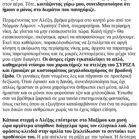
στον αέρα. Τότε,
κοιτάζοντας γύρω μου, συνειδητοποίησα ότι
ήμουν ο μόνος στο δωμάτιο που πανηγύριζε.
Περιμένοντας τον Αλέξη, βρήκα μήνυμα στο κινητό μου από τον
Νόρμαν Λάμοντ: «Αγαπητέ Γιάνη, συγχαρητήρια. Μια περίφημη
νίκη. Δε γίνεται να μην εισακουστείτε τώρα. Καλή τύχη!» Θα
εισακουστούμε, σκέφτηκα, αρκεί να αποφασίσουμε να μιλήσουμε.
Εκεί που καθόμουν, παρακολουθώντας να ξετυλίγεται σε αργή
κίνηση η ακύρωση της περίφημης νίκης μας, άρχισα να παρατηρώ
τους παρευρισκομένους και τις μικρές λεπτομέρειες που μέχρι τότε
μου είχαν διαφύγει.
Οι άντρες είχαν εγκαταλείψει το απλό,
καθημερινό ντύσιμο που χαρακτήριζε τα στελέχη του ΣΥΡΙΖΑ
και έμοιαζαν με κοστουμάτους μεγαλοδικηγόρους σε βραδινή
έξοδο
. Οι γυναίκες ήταν ντυμένες λες και πήγαιναν σε προεδρική
δεξίωση. Όταν έφτασε και η Δανάη, συνειδητοποίησα πως όχι
απλώς ήμασταν οι μόνοι χαρούμενοι άνθρωποι εκεί μέσα, αλλά
ήμασταν και οι μόνοι που φορούσαν τζιν και μπλουζάκια. Ένιωθα
σαν να βρέθηκα ξαφνικά σε μια ταινία επιστημονικής φαντασίας,
όπως εκείνες όπου οι εξωγήινοι καταλαμβάνουν ένα ένα τα σώματα
των δικών σου ανθρώπων χωρίς να το έχεις πάρει είδηση.
Κάποια στιγμή ο Αλέξης επέστρεψε στο Μαξίμου και μισή
ώρα αργότερα απηύθυνε διάγγελμα προς τον ελληνικό λαό. Δύο
φράσεις-κλειδιά στην ομιλία του ξεκλείδωσαν το σεντούκι των
προθέσεών του.
Η μία απέκλειε τη ρήξη με την τρόικα. Η δεύτερη