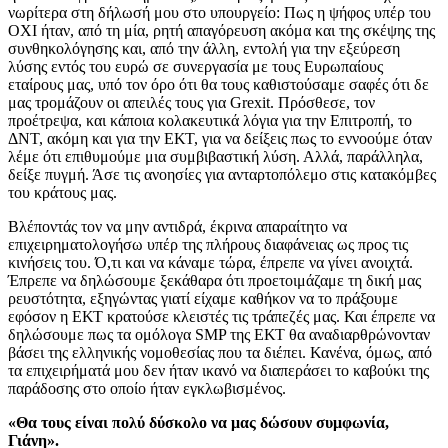
νωρίτερα στη δήλωσή μου στο υπουργείο: Πως η ψήφος υπέρ του
ΟΧΙ ήταν, από τη μία, ρητή απαγόρευση ακόμα και της σκέψης της
συνθηκολόγησης και, από την άλλη, εντολή για την εξεύρεση
λύσης εντός του ευρώ σε συνεργασία με τους Ευρωπαίους
εταίρους μας, υπό τον όρο ότι θα τους καθιστούσαμε σαφές ότι δε
μας τρομάζουν οι απειλές τους για Grexit. Πρόσθεσε, τον
προέτρεψα, και κάποια κολακευτικά λόγια για την Επιτροπή, το
ΔΝΤ, ακόμη και για την ΕΚΤ, για να δείξεις πως το εννοούμε όταν
λέμε ότι επιθυμούμε μια συμβιβαστική λύση. Αλλά, παράλληλα,
δείξε πυγμή. Άσε τις ανοησίες για ανταρτοπόλεμο στις κατακόμβες
του κράτους μας.
Βλέποντάς τον να μην αντιδρά, έκρινα απαραίτητο να
επιχειρηματολογήσω υπέρ της πλήρους διαφάνειας ως προς τις
κινήσεις του. Ό,τι και να κάναμε τώρα, έπρεπε να γίνει ανοιχτά.
Έπρεπε να δηλώσουμε ξεκάθαρα ότι προετοιμάζαμε τη δική μας
ρευστότητα, εξηγώντας γιατί είχαμε καθήκον να το πράξουμε
εφόσον η ΕΚΤ κρατούσε κλειστές τις τράπεζές μας. Και έπρεπε να
δηλώσουμε πως τα ομόλογα SMP της ΕΚΤ θα αναδιαρθρώνονταν
βάσει της ελληνικής νομοθεσίας που τα διέπει. Κανένα, όμως, από
τα επιχειρήματά μου δεν ήταν ικανό να διαπεράσει το καβούκι της
παράδοσης στο οποίο ήταν εγκλωβισμένος.
«Θα τους είναι πολύ δύσκολο να μας δώσουν συμφωνία,
Γιάνη».