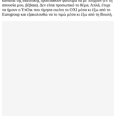
κανάλια της διαπλοκής προσπαθούν φιλότιμα να με πλήξουν (εν τη
απουσία μου, βέβαια). Δεν είναι προσωπικό το θέμα. Απλά, έτυχε
να ήμουν ο ΥπΟικ που τίμησα εκείνο το ΟΧΙ μέσα κι έξω από το
Eurogroup και εξακολουθώ να το τιμώ μέσα κι έξω από τη Βουλή.