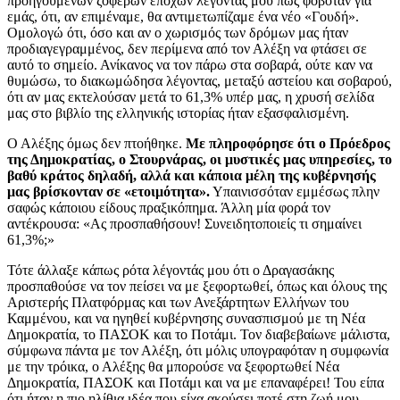
προηγούμενων ζοφερών εποχών λέγοντάς μου πως φοβόταν για
εμάς, ότι, αν επιμέναμε, θα αντιμετωπίζαμε ένα νέο «Γουδή».
Ομολογώ ότι, όσο και αν ο χωρισμός των δρόμων μας ήταν
προδιαγεγραμμένος, δεν περίμενα από τον Αλέξη να φτάσει σε
αυτό το σημείο. Ανίκανος να τον πάρω στα σοβαρά, ούτε καν να
θυμώσω, το διακωμώδησα λέγοντας, μεταξύ αστείου και σοβαρού,
ότι αν μας εκτελούσαν μετά το 61,3% υπέρ μας, η χρυσή σελίδα
μας στο βιβλίο της ελληνικής ιστορίας ήταν εξασφαλισμένη.
Ο Αλέξης όμως δεν πτοήθηκε.
Με πληροφόρησε ότι ο Πρόεδρος
της Δημοκρατίας, ο Στουρνάρας, οι μυστικές μας υπηρεσίες, το
βαθύ κράτος δηλαδή, αλλά και κάποια μέλη της κυβέρνησής
μας βρίσκονταν σε «ετοιμότητα».
Υπαινισσόταν εμμέσως πλην
σαφώς κάποιου είδους πραξικόπημα. Άλλη μία φορά τον
αντέκρουσα: «Ας προσπαθήσουν! Συνειδητοποιείς τι σημαίνει
61,3%;»
Τότε άλλαξε κάπως ρότα λέγοντάς μου ότι ο Δραγασάκης
προσπαθούσε να τον πείσει να με ξεφορτωθεί, όπως και όλους της
Αριστερής Πλατφόρμας και των Ανεξάρτητων Ελλήνων του
Καμμένου, και να ηγηθεί κυβέρνησης συνασπισμού με τη Νέα
Δημοκρατία, το ΠΑΣΟΚ και το Ποτάμι. Τον διαβεβαίωνε μάλιστα,
σύμφωνα πάντα με τον Αλέξη, ότι μόλις υπογραφόταν η συμφωνία
με την τρόικα, ο Αλέξης θα μπορούσε να ξεφορτωθεί Νέα
Δημοκρατία, ΠΑΣΟΚ και Ποτάμι και να με επαναφέρει! Του είπα
ότι ήταν η πιο ηλίθια ιδέα που είχα ακούσει ποτέ στη ζωή μου.