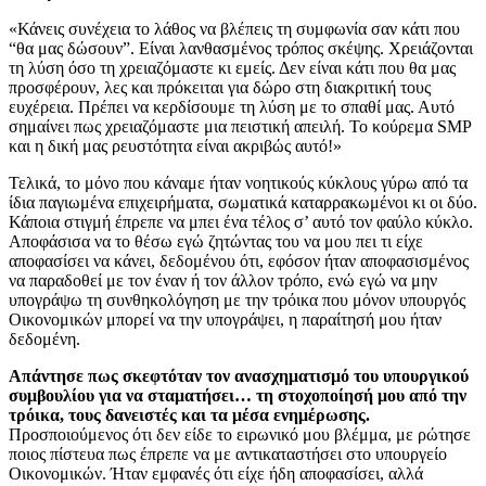
«Κάνεις συνέχεια το λάθος να βλέπεις τη συμφωνία σαν κάτι που
“θα μας δώσουν”. Είναι λανθασμένος τρόπος σκέψης. Χρειάζονται
τη λύση όσο τη χρειαζόμαστε κι εμείς. Δεν είναι κάτι που θα μας
προσφέρουν, λες και πρόκειται για δώρο στη διακριτική τους
ευχέρεια. Πρέπει να κερδίσουμε τη λύση με το σπαθί μας. Αυτό
σημαίνει πως χρειαζόμαστε μια πειστική απειλή. Το κούρεμα SMP
και η δική μας ρευστότητα είναι ακριβώς αυτό!»
Τελικά, το μόνο που κάναμε ήταν νοητικούς κύκλους γύρω από τα
ίδια παγιωμένα επιχειρήματα, σωματικά καταρρακωμένοι κι οι δύο.
Κάποια στιγμή έπρεπε να μπει ένα τέλος σ’ αυτό τον φαύλο κύκλο.
Αποφάσισα να το θέσω εγώ ζητώντας του να μου πει τι είχε
αποφασίσει να κάνει, δεδομένου ότι, εφόσον ήταν αποφασισμένος
να παραδοθεί με τον έναν ή τον άλλον τρόπο, ενώ εγώ να μην
υπογράψω τη συνθηκολόγηση με την τρόικα που μόνον υπουργός
Οικονομικών μπορεί να την υπογράψει, η παραίτησή μου ήταν
δεδομένη.
Απάντησε πως σκεφτόταν τον ανασχηματισμό του υπουργικού
συμβουλίου για να σταματήσει… τη στοχοποίησή μου από την
τρόικα, τους δανειστές και τα μέσα ενημέρωσης.
Προσποιούμενος ότι δεν είδε το ειρωνικό μου βλέμμα, με ρώτησε
ποιος πίστευα πως έπρεπε να με αντικαταστήσει στο υπουργείο
Οικονομικών. Ήταν εμφανές ότι είχε ήδη αποφασίσει, αλλά