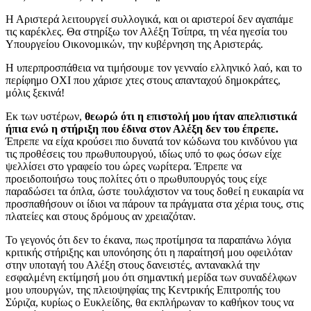
Η Αριστερά λειτουργεί συλλογικά, και οι αριστεροί δεν αγαπάμε
τις καρέκλες. Θα στηρίξω τον Αλέξη Τσίπρα, τη νέα ηγεσία του
Υπουργείου Οικονομικών, την κυβέρνηση της Αριστεράς.
Η υπερπροσπάθεια να τιμήσουμε τον γενναίο ελληνικό λαό, και το
περίφημο ΟΧΙ που χάρισε χτες στους απανταχού δημοκράτες,
μόλις ξεκινά!
Εκ των υστέρων,
θεωρώ ότι η επιστολή μου ήταν απελπιστικά
ήπια ενώ η στήριξη που έδινα στον Αλέξη δεν του έπρεπε.
Έπρεπε να είχα κρούσει πιο δυνατά τον κώδωνα του κινδύνου για
τις προθέσεις του πρωθυπουργού, ιδίως υπό το φως όσων είχε
ψελλίσει στο γραφείο του ώρες νωρίτερα. Έπρεπε να
προειδοποιήσω τους πολίτες ότι ο πρωθυπουργός τους είχε
παραδώσει τα όπλα, ώστε τουλάχιστον να τους δοθεί η ευκαιρία να
προσπαθήσουν οι ίδιοι να πάρουν τα πράγματα στα χέρια τους, στις
πλατείες και στους δρόμους αν χρειαζόταν.
Το γεγονός ότι δεν το έκανα, πως προτίμησα τα παραπάνω λόγια
κριτικής στήριξης και υπονόησης ότι η παραίτησή μου οφειλόταν
στην υποταγή του Αλέξη στους δανειστές, αντανακλά την
εσφαλμένη εκτίμησή μου ότι σημαντική μερίδα των συναδέλφων
μου υπουργών, της πλειοψηφίας της Κεντρικής Επιτροπής του
Σύριζα, κυρίως ο Ευκλείδης, θα εκπλήρωναν το καθήκον τους να