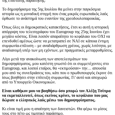
της επιστολής παραίτησης:
Το δημοψήφισμα της 5ης Ιουλίου θα μείνει στην παγκόσμια
ιστορία ως η μοναδική στιγμή που ένας μικρός ευρωπαϊκός λαός
όρθωσε το ανάστημά του εναντίον της χρεοδουλοπαροικίας.
Όπως όλες οι δημοκρατικές κατακτήσεις, έτσι κι αυτή η ιστορική
απόρριψη του τελεσιγράφου του Eurogroup της 25ης Ιουνίου έχει
μεγάλο κόστος. Είναι λοιπόν απαραίτητο το κεφάλαιο του ΟΧΙ να
επενδυθεί αμέσως ώστε να μετατραπεί σε ΝΑΙ σε κάποια έντιμη
συμφωνία-επίλυση – με αναδιάρθρωση χρέους, χωρίς λιτότητα, με
αναδιανομή υπέρ των μη εχόντων, με πραγματικές μεταρρυθμίσεις.
Λίγο μετά την ανακοίνωση των αποτελεσμάτων του
δημοψηφίσματος, μου κατέστη γνωστό ότι οι συμμετέχοντες στο
Eurogroup, και λοιποί εταίροι, θα «εκτιμούσαν» την… απουσία
μου από τις συνεδριάσεις του, κάτι που ο πρωθυπουργός έκρινε ότι
ίσως βοηθήσει στην επίτευξη συμφωνίας. Γι’ αυτό και αποχωρώ
από το Υπουργείο Οικονομικών.
Είναι καθήκον μου να βοηθήσω όσο μπορώ τον Αλέξη Τσίπρα
να εκμεταλλευτεί, όπως εκείνος κρίνει, το κεφάλαιο που μας
δώρισε ο ελληνικός λαός μέσω του δημοψηφίσματος.
Κι είναι τιμή μου η απαίτηση των δανειστών. Θα φέρω το μίσος
τους στο πέτο ως τιμητικό παράσημο.