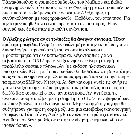
Τζανακόπουλος, ο νομικός σύμβουλος του Μαξίμου και βαθιά
αντιμνημονιακός σύντροφος που τον Φλεβάρη με αντιμετώπιζε με
σκεπτικισμό φοβούμενος ότι έσερνα τον Αλέξη προς τη
συνθηκολόγηση με τους τροϊκανούς. Καθόλου, του απάντησα. Για
την ακρίβεια ήθελα να είναι παρών, κάτι ως μάρτυρας. Ήταν
φανερό πως δε θα ήταν μια απλή συνάντηση.
Ο Αλέξης ρώτησε αν οι τράπεζες θα άνοιγαν σύντομα. Ήταν
ερώτηση-παγίδα.
Γνώριζε την απάντηση και την εκμαίευε για να
δικαιολογήσει την απόφασή του να συνθηκολογήσει.
Προσποιήθηκα ότι δεν καταλάβαινα, λέγοντας πως για να
σεβαστούμε το ΟΧΙ έπρεπε να ξεκινήσει εκείνη τη στιγμή το
παράλληλο σύστημα πληρωμών (με έκδοση ηλεκτρονικών
υποσχετικών IOU η αξία των οποίων θα βασιζόταν στη δυνατότητά
τους να αποπληρώνουν μελλοντικούς φόρους) και να κουρέψουμε
τα ομόλογα SMP του Ντράγκι. Αν δεν κάνουμε αυτές τις κινήσεις
για να ενισχύσουμε τη διαπραγματευτική σου ισχύ, του είπα, το
61,3% θα σκορπιστεί στους πέντε ανέμους. Αν, αντίθετα, τις
ανακοινώσουμε απόψε, με τη στήριξη του 61,3% των ψηφοφόρων,
σε διαβεβαιώνω ότι ο Ντράγκι και η Μέρκελ αργά ή γρήγορα θα
συζητήσουν για πρώτη φορά μαζί μας μια αμοιβαίως ικανοποιητική
συμφωνία. Τότε μόνον, Αλέξη, θα ανοίξουν οι τράπεζες κανονικά.
Αντίθετα, αν δεν προβείς σε αυτή την κίνηση, επέμεινα, «θα σε
ισοπεδώσουν».