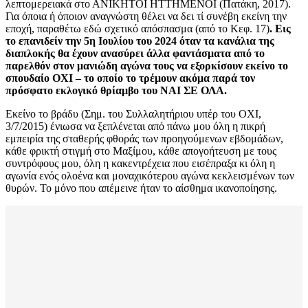
λεπτομερειακά στο ΑΝΙΚΗΤΟΙ ΗΤΤΗΜΕΝΟΙ (Πατάκη, 2017).
Για όποια ή όποιον αναγνώστη θέλει να δει τί συνέβη εκείνη την
εποχή, παραθέτω εδώ σχετικό απόσπασμα (από το Κεφ. 17)
. Εις
το επανιδείν την 5η Ιουλίου του 2024 όταν τα κανάλια της
διαπλοκής θα έχουν ανασύρει άλλα φαντάσματα από το
παρελθόν στον μανιώδη αγώνα τους να εξορκίσουν εκείνο το
σπουδαίο ΟΧΙ – το οποίο το τρέμουν ακόμα παρά τον
πρόσφατο εκλογικό θρίαμβο του ΝΑΙ ΣΕ ΟΛΑ.
Εκείνο το βράδυ (Σημ. του Συλλαλητήριου υπέρ του ΟΧΙ,
3/7/2015) ένιωσα να ξεπλένεται από πάνω μου όλη η πικρή
εμπειρία της σταθερής φθοράς των προηγούμενων εβδομάδων,
κάθε φρικτή στιγμή στο Μαξίμου, κάθε απογοήτευση με τους
συντρόφους μου, όλη η κακεντρέχεια που εισέπραξα κι όλη η
αγωνία ενός ολοένα και μοναχικότερου αγώνα κεκλεισμένων των
θυρών. Το μόνο που απέμεινε ήταν το αίσθημα ικανοποίησης.