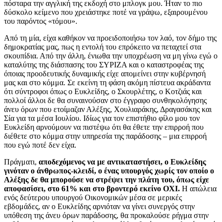
πόσταρα την αγγλική της εκδοχή στο μπλογκ μου. Ήταν το πιο
δύσκολο κείμενο που χρειάστηκε ποτέ να γράψω, εξαιρουμένου
του παρόντος «τόμου».
Από τη μία, είχα καθήκον να προειδοποιήσω τον λαό, τον δήμο της
δημοκρατίας μας, πως η εντολή του επρόκειτο να πεταχτεί στα
σκουπίδια. Από την άλλη, ένιωθα την υποχρέωση να μη γίνω εγώ ο
καταλύτης της διάσπασης του ΣΥΡΙΖΑ και ο καταστροφέας της
όποιας προοδευτικής δυναμικής είχε απομείνει στην κυβέρνησή
μας και στο κόμμα. Σε εκείνη τη φάση ακόμη πίστευα ακράδαντα
ότι σύντροφοι όπως ο Ευκλείδης, ο Σκουρλέτης, ο Κοτζιάς και
πολλοί άλλοι δε θα συναινούσαν στο έγγραφο συνθηκολόγησης
άνευ όρων που ετοίμαζαν Αλέξης, Χουλιαράκης, Δραγασάκης και
Σία για τα μέσα Ιουλίου. Ιδίως για τον επιστήθιο φίλο μου τον
Ευκλείδη αρνούμουν να πιστέψω ότι θα έθετε την επιρροή που
διέθετε στο κόμμα στην υπηρεσία της παράδοσης – μια επιρροή
που εγώ ποτέ δεν είχα.
Πράγματι,
αποδεχόμενος να με αντικαταστήσει, ο Ευκλείδης
γινόταν ο άνθρωπος-κλειδί, ο ένας υπουργός χωρίς τον οποίο ο
Αλέξης δε θα μπορούσε να στρέψει την πλάτη του, όπως είχε
αποφασίσει, στο 61% και στο βροντερό εκείνο ΟΧΙ.
Η απώλεια
ενός δεύτερου υπουργού Οικονομικών μέσα σε μερικές
εβδομάδες, αν ο Ευκλείδης αρνιόταν να γίνει συνεργός στην
υπόθεση της άνευ όρων παράδοσης, θα προκαλούσε ρήγμα στην