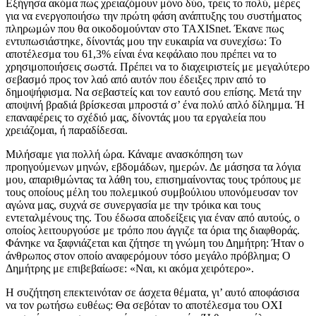
Εξήγησα ακόμα πως χρειαζόμουν μόνο δύο, τρεις το πολύ, μέρες
για να ενεργοποιήσω την πρώτη φάση ανάπτυξης του συστήματος
πληρωμών που θα οικοδομούνταν στο TAXISnet. Έκανε πως
εντυπωσιάστηκε, δίνοντάς μου την ευκαιρία να συνεχίσω: Το
αποτέλεσμα του 61,3% είναι ένα κεφάλαιο που πρέπει να το
χρησιμοποιήσεις σωστά. Πρέπει να το διαχειριστείς με μεγαλύτερο
σεβασμό προς τον λαό από αυτόν που έδειξες πριν από το
δημοψήφισμα. Να σεβαστείς και τον εαυτό σου επίσης. Μετά την
αποψινή βραδιά βρίσκεσαι μπροστά σ’ ένα πολύ απλό δίλημμα. Ή
επαναφέρεις το σχέδιό μας, δίνοντάς μου τα εργαλεία που
χρειάζομαι, ή παραδίδεσαι.
Μιλήσαμε για πολλή ώρα. Κάναμε ανασκόπηση των
προηγούμενων μηνών, εβδομάδων, ημερών. Δε μάσησα τα λόγια
μου, απαριθμώντας τα λάθη του, επισημαίνοντας τους τρόπους με
τους οποίους μέλη του πολεμικού συμβούλιου υπονόμευσαν τον
αγώνα μας, συχνά σε συνεργασία με την τρόικα και τους
εντεταλμένους της. Του έδωσα αποδείξεις για έναν από αυτούς, ο
οποίος λειτουργούσε με τρόπο που άγγιζε τα όρια της διαφθοράς.
Φάνηκε να ξαφνιάζεται και ζήτησε τη γνώμη του Δημήτρη: Ήταν ο
άνθρωπος στον οποίο αναφερόμουν τόσο μεγάλο πρόβλημα; Ο
Δημήτρης με επιβεβαίωσε: «Ναι, κι ακόμα χειρότερο».
Η συζήτηση επεκτεινόταν σε άσχετα θέματα, γι’ αυτό αποφάσισα
να τον ρωτήσω ευθέως: Θα σεβόταν το αποτέλεσμα του ΟΧΙ