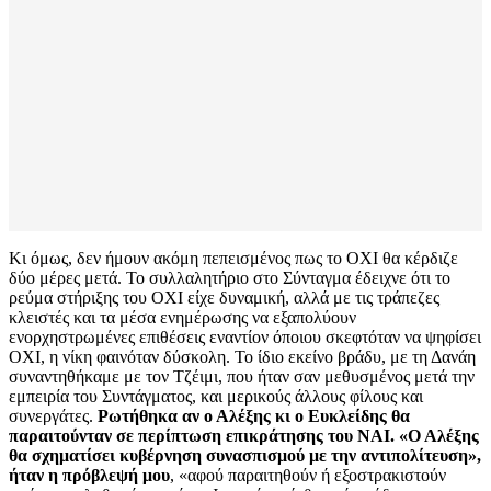
Κι όμως, δεν ήμουν ακόμη πεπεισμένος πως το ΟΧΙ θα κέρδιζε
δύο μέρες μετά. Το συλλαλητήριο στο Σύνταγμα έδειχνε ότι το
ρεύμα στήριξης του ΟΧΙ είχε δυναμική, αλλά με τις τράπεζες
κλειστές και τα μέσα ενημέρωσης να εξαπολύουν
ενορχηστρωμένες επιθέσεις εναντίον όποιου σκεφτόταν να ψηφίσει
ΟΧΙ, η νίκη φαινόταν δύσκολη. Το ίδιο εκείνο βράδυ, με τη Δανάη
συναντηθήκαμε με τον Τζέιμι, που ήταν σαν μεθυσμένος μετά την
εμπειρία του Συντάγματος, και μερικούς άλλους φίλους και
συνεργάτες.
Ρωτήθηκα αν ο Αλέξης κι ο Ευκλείδης θα
παραιτούνταν σε περίπτωση επικράτησης του ΝΑΙ. «Ο Αλέξης
θα σχηματίσει κυβέρνηση συνασπισμού με την αντιπολίτευση»,
ήταν η πρόβλεψή μου
, «αφού παραιτηθούν ή εξοστρακιστούν