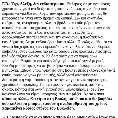
Γ.Β.: Όχι, Αλέξη, δεν ενδιαφέρομαι
. Θέλησες να με γνωρίσεις
χρόνια πριν γιατί ανέδειξα το δημόσιο χρέος ως τον δράκο που
έπρεπε να νικηθεί και λόγω των προτάσεών μου για το πώς θα
μπορούσε να γίνει αυτό ήρεμα και λογικά. Ζω και αναπνέω,
σκέφτομαι, ονειρεύομαι, όλο το βράδυ και κάθε μέρα, την
αναδιάρθρωση του χρέους, τη μείωση των στόχων πρωτογενούς
πλεονάσματος, το τέλος της λιτότητας, τη μείωση των
φορολογικών συντελεστών και την αναδιανομή πλούτου και
εισοδήματος. Δε με ενδιαφέρει τίποτα άλλο. Ποσώς νοιάζομαι να
γίνω ο διαχειριστής των ευρωπαϊκών κονδυλίων, όταν η Ευρώπη
επιβάλλει στον αμέσως πιο κάτω όροφο νέες πολιτικές λιτότητας
υπό νέο τοξικό δανεισμό. Κι όλα αυτά για να παραμείνω…
υπουργός! Θυμάσαι για ποιον λόγο γύρισα από την Αμερική;
Επειδή μου ζήτησες να σε βοηθήσω να αποδράσουμε από τα
μνημόνια. Έβαλα υποψηφιότητα στις βουλευτικές εκλογές όχι γιατί
επιθυμούσα να γίνω βουλευτής, αλλά γιατί απαιτούσα τη
δημοκρατική νομιμοποίηση στον αγώνα για την κατάργηση της
χρεοδουλοπαροικίας. Τώρα, εφόσον εγκαταλείπεις αυτό τον
σκοπό, κόντρα στη λαϊκή εντολή που μόλις πήραμε, δεν έχω
κανέναν λόγο να είμαι υπουργός.
Δεν πειράζει. Ας το κάνει
κάποιος άλλος. Θα είμαι στη Βουλή, απ’ όπου και θα βοηθάω
όσο καλύτερα μπορώ, εφόσον η αναδιάρθρωση του χρέους
παραμείνει κύριος στόχος του Ευκλείδη.
Α.Τ.:
Μπορείς να αναλάβεις κάποιο άλλο υπουργείο – ίσως του