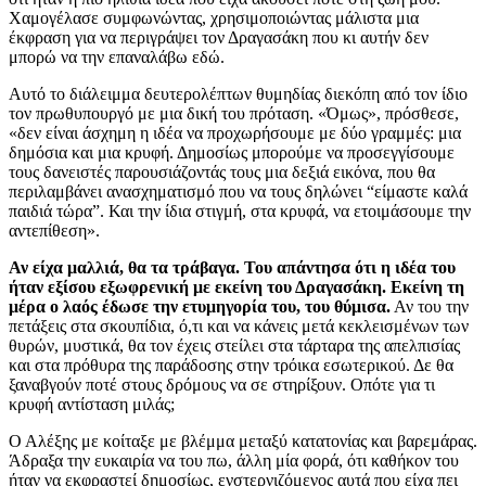
Χαμογέλασε συμφωνώντας, χρησιμοποιώντας μάλιστα μια
έκφραση για να περιγράψει τον Δραγασάκη που κι αυτήν δεν
μπορώ να την επαναλάβω εδώ.
Αυτό το διάλειμμα δευτερολέπτων θυμηδίας διεκόπη από τον ίδιο
τον πρωθυπουργό με μια δική του πρόταση. «Όμως», πρόσθεσε,
«δεν είναι άσχημη η ιδέα να προχωρήσουμε με δύο γραμμές: μια
δημόσια και μια κρυφή. Δημοσίως μπορούμε να προσεγγίσουμε
τους δανειστές παρουσιάζοντάς τους μια δεξιά εικόνα, που θα
περιλαμβάνει ανασχηματισμό που να τους δηλώνει “είμαστε καλά
παιδιά τώρα”. Και την ίδια στιγμή, στα κρυφά, να ετοιμάσουμε την
αντεπίθεση».
Αν είχα μαλλιά, θα τα τράβαγα. Του απάντησα ότι η ιδέα του
ήταν εξίσου εξωφρενική με εκείνη του Δραγασάκη. Εκείνη τη
μέρα ο λαός έδωσε την ετυμηγορία του, του θύμισα.
Αν του την
πετάξεις στα σκουπίδια, ό,τι και να κάνεις μετά κεκλεισμένων των
θυρών, μυστικά, θα τον έχεις στείλει στα τάρταρα της απελπισίας
και στα πρόθυρα της παράδοσης στην τρόικα εσωτερικού. Δε θα
ξαναβγούν ποτέ στους δρόμους να σε στηρίξουν. Οπότε για τι
κρυφή αντίσταση μιλάς;
Ο Αλέξης με κοίταξε με βλέμμα μεταξύ κατατονίας και βαρεμάρας.
Άδραξα την ευκαιρία να του πω, άλλη μία φορά, ότι καθήκον του
ήταν να εκφραστεί δημοσίως, ενστερνιζόμενος αυτά που είχα πει