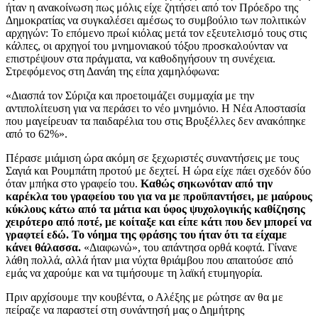
ήταν η ανακοίνωση πως μόλις είχε ζητήσει από τον Πρόεδρο της
Δημοκρατίας να συγκαλέσει αμέσως το συμβούλιο των πολιτικών
αρχηγών: Το επόμενο πρωί κιόλας μετά τον εξευτελισμό τους στις
κάλπες, οι αρχηγοί του μνημονιακού τόξου προσκαλούνταν να
επιστρέψουν στα πράγματα, να καθοδηγήσουν τη συνέχεια.
Στρεφόμενος στη Δανάη της είπα χαμηλόφωνα:
«Διασπά τον Σύριζα και προετοιμάζει συμμαχία με την
αντιπολίτευση για να περάσει το νέο μνημόνιο. Η Νέα Αποστασία
που μαγείρευαν τα παιδαρέλια του στις Βρυξέλλες δεν ανακόπηκε
από το 62%».
Πέρασε μιάμιση ώρα ακόμη σε ξεχωριστές συναντήσεις με τους
Σαγιά και Ρουμπάτη προτού με δεχτεί. Η ώρα είχε πάει σχεδόν δύο
όταν μπήκα στο γραφείο του.
Καθώς σηκωνόταν από την
καρέκλα του γραφείου του για να με προϋπαντήσει, με μαύρους
κύκλους κάτω από τα μάτια και ύφος ψυχολογικής καθίζησης
χειρότερο από ποτέ, με κοίταξε και είπε κάτι που δεν μπορεί να
γραφτεί εδώ. Το νόημα της φράσης του ήταν ότι τα είχαμε
κάνει θάλασσα.
«Διαφωνώ», του απάντησα ορθά κοφτά. Γίνανε
λάθη πολλά, αλλά ήταν μια νύχτα θριάμβου που απαιτούσε από
εμάς να χαρούμε και να τιμήσουμε τη λαϊκή ετυμηγορία.
Πριν αρχίσουμε την κουβέντα, ο Αλέξης με ρώτησε αν θα με
πείραζε να παραστεί στη συνάντησή μας ο Δημήτρης