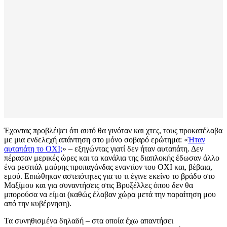
Έχοντας προβλέψει ότι αυτό θα γινόταν και χτες, τους προκατέλαβα
με μια ενδελεχή απάντηση στο μόνο σοβαρό ερώτημα: «
Ήταν
αυταπάτη το ΟΧΙ;
» – εξηγώντας γιατί δεν ήταν αυταπάτη. Δεν
πέρασαν μερικές ώρες και τα κανάλια της διαπλοκής έδωσαν άλλο
ένα ρεσιτάλ μαύρης προπαγάνδας εναντίον του ΟΧΙ και, βέβαια,
εμού. Ειπώθηκαν αστειότητες για το τι έγινε εκείνο το βράδυ στο
Μαξίμου και για συναντήσεις στις Βρυξέλλες όπου δεν θα
μπορούσα να είμαι (καθώς έλαβαν χώρα μετά την παραίτηση μου
από την κυβέρνηση).
Τα συνηθισμένα δηλαδή – στα οποία έχω απαντήσει