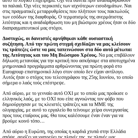
αυτό το λογικό επιχείρημα: Όχι νέα δάνεια πριν αναδιαρθρωθούν
τα παλαιά. Όχι νέες περικοπές των ισχνότερων εισοδημάτων. Ναι
στις πραγματικές μεταρρυθμίσεις που πλήττουν τους πακτωλούς
των εσόδων της διαφθοράς. Ο τερματισμός της ανερμάτιστης
λιτότητας και η αναδιάρθρωση του μη βιώσιμου χρέους ήταν οι δύο
διαπραγματευτικοί μας στόχοι.
Δυστυχώς, οι δανειστές αρνήθηκαν κάθε ουσιαστική
συζήτηση. Από την πρώτη στιγμή σχεδίαζαν να μας κλείσουν
τις τράπεζες ώστε να μας ταπεινώσουν στα δύο αυτά μέτωπα:
της Λιτότητας και του Μη Βιώσιμου Χρέους.
Να μας επιβάλουν
δήλωση μετανοίας για την κριτική που ασκήσαμε στα αποτυχημένα
μνημονιακά προγράμματα αρθρώνοντας για πρώτη φορά στο
Eurogroup επιστημονικό λόγο στον οποίο δεν είχαν αντίλογο.
Αυτός ήταν ο στόχος του τελεσιγράφου της 25ης Ιουνίου, το οποίο
σήμερα ο λαός τούς επέστρεψε.
Από αύριο, με το γενναίο αυτό ΟΧΙ με το οποίο μας προίκισε ο
ελληνικός λαός, με το ΟΧΙ που είπε αγνοώντας τον φόβο που
δημιούργησαν με τις κλειστές τράπεζες και τα ΜΜΕ της
ολιγαρχίας, με αυτό το εργαλείο θα τείνουμε χείρα συνεργασίας
προς τους εταίρους μας. Θα τους καλέσουμε έναν έναν για να
βρούμε κοινό τόπο…
Από αύριο η Ευρώπη, της οποίας η καρδιά χτυπά στην Ελλάδα
απόψε, αρχίζει να γιατρεύει τις πληγές της, τις πληγές μας.