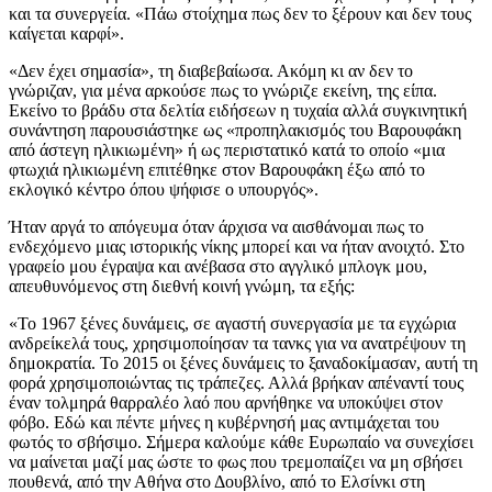
και τα συνεργεία. «Πάω στοίχημα πως δεν το ξέρουν και δεν τους
καίγεται καρφί».
«Δεν έχει σημασία», τη διαβεβαίωσα. Ακόμη κι αν δεν το
γνώριζαν, για μένα αρκούσε πως το γνώριζε εκείνη, της είπα.
Εκείνο το βράδυ στα δελτία ειδήσεων η τυχαία αλλά συγκινητική
συνάντηση παρουσιάστηκε ως «προπηλακισμός του Βαρουφάκη
από άστεγη ηλικιωμένη» ή ως περιστατικό κατά το οποίο «μια
φτωχιά ηλικιωμένη επιτέθηκε στον Βαρουφάκη έξω από το
εκλογικό κέντρο όπου ψήφισε ο υπουργός».
Ήταν αργά το απόγευμα όταν άρχισα να αισθάνομαι πως το
ενδεχόμενο μιας ιστορικής νίκης μπορεί και να ήταν ανοιχτό. Στο
γραφείο μου έγραψα και ανέβασα στο αγγλικό μπλογκ μου,
απευθυνόμενος στη διεθνή κοινή γνώμη, τα εξής:
«Το 1967 ξένες δυνάμεις, σε αγαστή συνεργασία με τα εγχώρια
ανδρείκελά τους, χρησιμοποίησαν τα τανκς για να ανατρέψουν τη
δημοκρατία. Το 2015 οι ξένες δυνάμεις το ξαναδοκίμασαν, αυτή τη
φορά χρησιμοποιώντας τις τράπεζες. Αλλά βρήκαν απέναντί τους
έναν τολμηρά θαρραλέο λαό που αρνήθηκε να υποκύψει στον
φόβο. Εδώ και πέντε μήνες η κυβέρνησή μας αντιμάχεται του
φωτός το σβήσιμο. Σήμερα καλούμε κάθε Ευρωπαίο να συνεχίσει
να μαίνεται μαζί μας ώστε το φως που τρεμοπαίζει να μη σβήσει
πουθενά, από την Αθήνα στο Δουβλίνο, από το Ελσίνκι στη