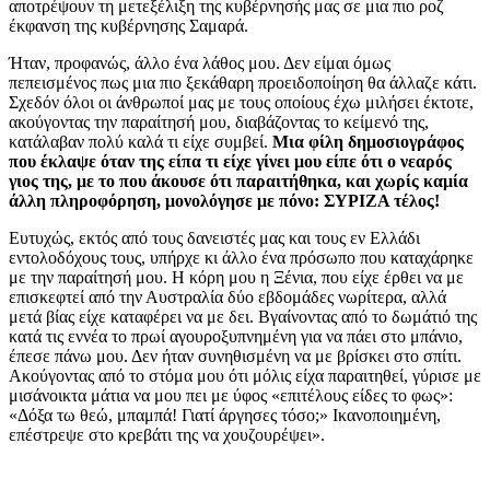
αποτρέψουν τη μετεξέλιξη της κυβέρνησής μας σε μια πιο ροζ
έκφανση της κυβέρνησης Σαμαρά.
Ήταν, προφανώς, άλλο ένα λάθος μου. Δεν είμαι όμως
πεπεισμένος πως μια πιο ξεκάθαρη προειδοποίηση θα άλλαζε κάτι.
Σχεδόν όλοι οι άνθρωποί μας με τους οποίους έχω μιλήσει έκτοτε,
ακούγοντας την παραίτησή μου, διαβάζοντας το κείμενό της,
κατάλαβαν πολύ καλά τι είχε συμβεί.
Μια φίλη δημοσιογράφος
που έκλαψε όταν της είπα τι είχε γίνει μου είπε ότι ο νεαρός
γιος της, με το που άκουσε ότι παραιτήθηκα, και χωρίς καμία
άλλη πληροφόρηση, μονολόγησε με πόνο: ΣΥΡΙΖΑ τέλος!
Ευτυχώς, εκτός από τους δανειστές μας και τους εν Ελλάδι
εντολοδόχους τους, υπήρχε κι άλλο ένα πρόσωπο που καταχάρηκε
με την παραίτησή μου. Η κόρη μου η Ξένια, που είχε έρθει να με
επισκεφτεί από την Αυστραλία δύο εβδομάδες νωρίτερα, αλλά
μετά βίας είχε καταφέρει να με δει. Βγαίνοντας από το δωμάτιό της
κατά τις εννέα το πρωί αγουροξυπνημένη για να πάει στο μπάνιο,
έπεσε πάνω μου. Δεν ήταν συνηθισμένη να με βρίσκει στο σπίτι.
Ακούγοντας από το στόμα μου ότι μόλις είχα παραιτηθεί, γύρισε με
μισάνοικτα μάτια να μου πει με ύφος «επιτέλους είδες το φως»:
«Δόξα τω θεώ, μπαμπά! Γιατί άργησες τόσο;» Ικανοποιημένη,
επέστρεψε στο κρεβάτι της να χουζουρέψει».