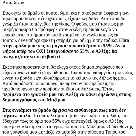
Λισαβόνα».
Στις οχτώ το βράδυ οι κυρτοί ώμοι και η σκυθρωπή έκφραση των
τηλεπαρουσιαστών έδειχναν πως είχαμε κερδίσει. Αυτό που δε
γνώριζα ήταν το μέγεθος της νίκης. Ο φόβος μου ήταν πως μια
μικρή διαφορά θα πρόσφερε στον Αλέξη τη δικαιολογία να
επικαλεστεί ότι ήμασταν μια διχασμένη κοινωνία και, ως εκ
τούτου, δεν υπήρχε αρκετή στήριξη για ρήξη με την τρόικα.
Είπα
στην ομάδα μου πως το μαγικό ποσοστό ήταν το 55%. Αν οι
ψήφοι υπέρ του ΟΧΙ ξεπερνούσαν το 55%, ο Αλέξης θα
αναγκαζόταν να το σεβαστεί.
Σκέφτηκα προσεκτικά τι θα έλεγα στους δημοσιογράφους που
είχαν συγκεντρωθεί στην αίθουσα Τύπου του υπουργείου μου. Στις
εννέα το βράδυ είχα ολοκληρώσει το κείμενο της δήλωσής μου.
Κατά παράδοση, οι υπουργοί περιμένουν τις δηλώσεις του
πρωθυπουργού πριν προβούν οι ίδιοι σε δηλώσεις.
Έτσι,
περίμενα στο γραφείο μου τον Αλέξη να κάνει δηλώσεις στους
δημοσιογράφους στο Μαξίμου.
Στις εννιάμισι το βράδυ άρχισα να αισθάνομαι πως κάτι δεν
πήγαινε καλά.
Τα αποτελέσματα ήταν πάνω κάτω τα τελικά, και
έδειχναν πως το όριο του 55% είχε επιτευχθεί, όμως ο Αλέξης
παρέμενε κλεισμένος στο γραφείο του στο Μαξίμου. Ο διευθυντής
του γραφείου μου με πίεζε να μεταβώ στην αίθουσα Τύπου του