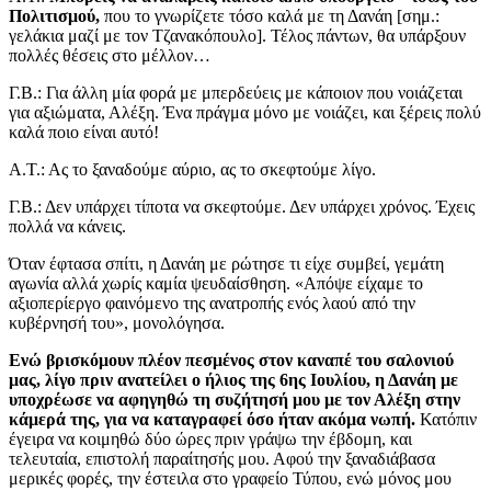
Πολιτισμού,
που το γνωρίζετε τόσο καλά με τη Δανάη [σημ.:
γελάκια μαζί με τον Τζανακόπουλο]. Τέλος πάντων, θα υπάρξουν
πολλές θέσεις στο μέλλον…
Γ.Β.: Για άλλη μία φορά με μπερδεύεις με κάποιον που νοιάζεται
για αξιώματα, Αλέξη. Ένα πράγμα μόνο με νοιάζει, και ξέρεις πολύ
καλά ποιο είναι αυτό!
Α.Τ.: Ας το ξαναδούμε αύριο, ας το σκεφτούμε λίγο.
Γ.Β.: Δεν υπάρχει τίποτα να σκεφτούμε. Δεν υπάρχει χρόνος. Έχεις
πολλά να κάνεις.
Όταν έφτασα σπίτι, η Δανάη με ρώτησε τι είχε συμβεί, γεμάτη
αγωνία αλλά χωρίς καμία ψευδαίσθηση. «Απόψε είχαμε το
αξιοπερίεργο φαινόμενο της ανατροπής ενός λαού από την
κυβέρνησή του», μονολόγησα.
Ενώ βρισκόμουν πλέον πεσμένος στον καναπέ του σαλονιού
μας, λίγο πριν ανατείλει ο ήλιος της 6ης Ιουλίου, η Δανάη με
υποχρέωσε να αφηγηθώ τη συζήτησή μου με τον Αλέξη στην
κάμερά της, για να καταγραφεί όσο ήταν ακόμα νωπή.
Κατόπιν
έγειρα να κοιμηθώ δύο ώρες πριν γράψω την έβδομη, και
τελευταία, επιστολή παραίτησής μου. Αφού την ξαναδιάβασα
μερικές φορές, την έστειλα στο γραφείο Τύπου, ενώ μόνος μου