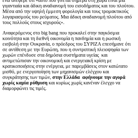
ενώ ανέφερε ότι «αυτό που γίνεται σήμερα στη χώρα είναι μια
γιγαντιαία και άδικη αναδιανομή του εισοδήματος και του πλούτου.
Μέσα από την υψηλή έμμεση φορολογία και τους τρομακτικούς
λογαριασμούς του ρεύματος. Μια άδικη αναδιανομή πλούτου από
τους πολλούς στους ισχυρούς».
Αναφερόμενος στο big bang που προκαλεί στην παγκόσμια
κοινότητα και τη διεθνή οικονομία η πανδημία και η ρωσική
εισβολή στην Ουκρανία, ο πρόεδρος του ΣΥΡΙΖΑ επεσήμανε ότι
σε αντίθεση με την Ευρώπη, που η συντριπτική πλειοψηφία των
χωρών επένδυσε στα δημόσια συστήματα υγείας και
αντιμετώπισαν την οικονομική και ενεργειακή κρίση με
κρατικοποιήσεις στην ενέργεια, με παρεμβάσεις στον κατώτατο
μισθό, με ενεργοποίηση των μηχανισμών ελέγχου και
συγκράτησης των τιμών,
στην Ελλάδα αφήνουμε την αγορά
χωρίς καμία ρύθμιση
και κυρίως χωρίς κανέναν έλεγχο να
διαμορφώνει τις τιμές.