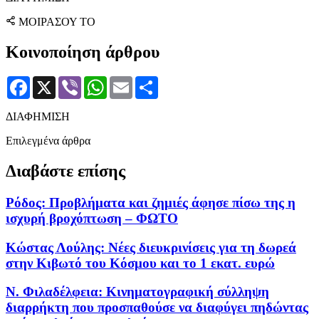
ΜΟΙΡΑΣΟΥ ΤΟ
Κοινοποίηση άρθρου
Facebook
X
Viber
WhatsApp
Email
Μοιραστείτε
ΔΙΑΦΗΜΙΣΗ
Επιλεγμένα άρθρα
Διαβάστε επίσης
Ρόδος: Προβλήματα και ζημιές άφησε πίσω της η
ισχυρή βροχόπτωση – ΦΩΤΟ
Κώστας Λούλης: Νέες διευκρινίσεις για τη δωρεά
στην Κιβωτό του Κόσμου και το 1 εκατ. ευρώ
Ν. Φιλαδέλφεια: Κινηματογραφική σύλληψη
διαρρήκτη που προσπαθούσε να διαφύγει πηδώντας