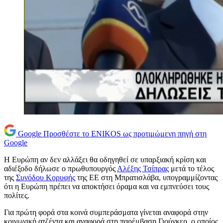
Google
Προσθέστε το ENIKOS ως προτιμώμενη πηγή στη
Google
Η Ευρώπη αν δεν αλλάξει θα οδηγηθεί σε υπαρξιακή κρίση και
αδιέξοδο δήλωσε ο πρωθυπουργός
Αλέξης Τσίπρας
μετά τo τέλος
της
Συνόδου Κορυφής
της ΕΕ στη Μπρατισλάβα, υπογραμμίζοντας
ότι η Ευρώπη πρέπει να αποκτήσει όραμα και να εμπνεύσει τους
πολίτες.
Για πρώτη φορά στα κοινά συμπεράσματα γίνεται αναφορά στην
κοινωνική ατζέντα και αναφορά στη παρέμβαση Γιούνκερ, ο οποίος