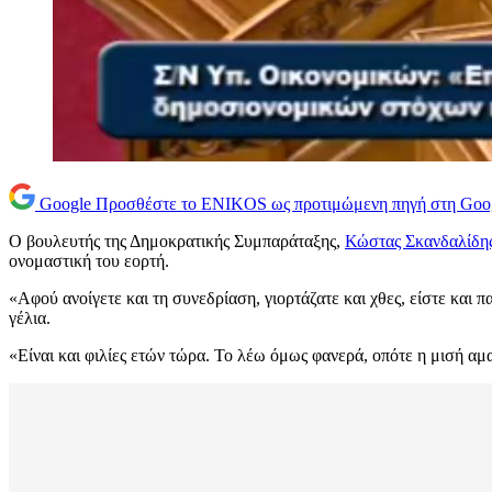
Google
Προσθέστε το ENIKOS ως προτιμώμενη πηγή στη Goo
Ο βουλευτής της Δημοκρατικής Συμπαράταξης,
Κώστας Σκανδαλίδη
ονομαστική του εορτή.
«Αφού ανοίγετε και τη συνεδρίαση, γιορτάζατε και χθες, είστε και
γέλια.
«Είναι και φιλίες ετών τώρα. Το λέω όμως φανερά, οπότε η μισή αμ