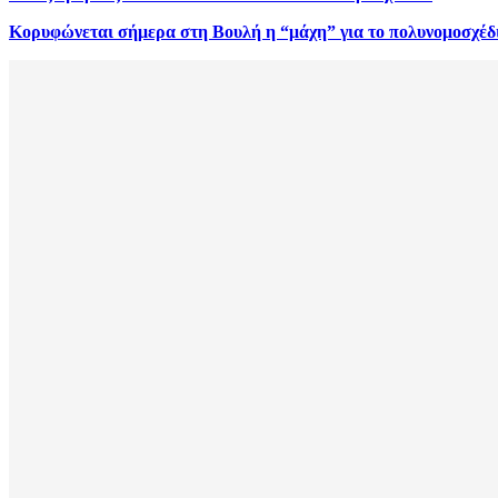
Κορυφώνεται σήμερα στη Βουλή η “μάχη” για το πολυνομοσχέδ