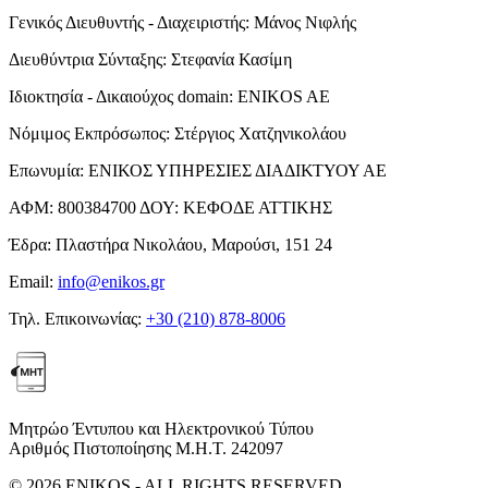
Γενικός Διευθυντής - Διαχειριστής:
Μάνος Νιφλής
Διευθύντρια Σύνταξης:
Στεφανία Κασίμη
Ιδιοκτησία - Δικαιούχος domain:
ENIKOS AE
Νόμιμος Εκπρόσωπος:
Στέργιος Χατζηνικολάου
Επωνυμία:
ΕΝΙΚΟΣ ΥΠΗΡΕΣΙΕΣ ΔΙΑΔΙΚΤΥΟΥ ΑΕ
ΑΦΜ:
800384700
ΔΟΥ:
ΚΕΦΟΔΕ ΑΤΤΙΚΗΣ
Έδρα:
Πλαστήρα Νικολάου, Μαρούσι, 151 24
Email:
info@enikos.gr
Τηλ. Επικοινωνίας:
+30 (210) 878-8006
Μητρώο Έντυπου και Ηλεκτρονικού Τύπου
Αριθμός Πιστοποίησης Μ.Η.Τ. 242097
© 2026 ENIKOS - ALL RIGHTS RESERVED