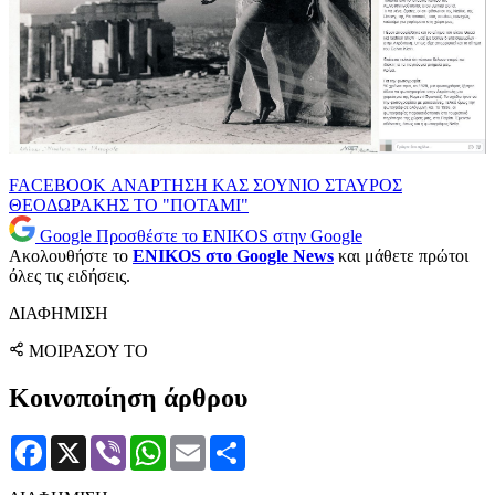
FACEBOOK
ΑΝΑΡΤΗΣΗ
ΚΑΣ
ΣΟΥΝΙΟ
ΣΤΑΥΡΟΣ
ΘΕΟΔΩΡΑΚΗΣ
ΤΟ "ΠΟΤΑΜΙ"
Google
Προσθέστε το ENIKOS στην Google
Ακολουθήστε το
ENIKOS στο Google News
και μάθετε πρώτοι
όλες τις ειδήσεις.
ΔΙΑΦΗΜΙΣΗ
ΜΟΙΡΑΣΟΥ ΤΟ
Κοινοποίηση άρθρου
Facebook
X
Viber
WhatsApp
Email
Μοιραστείτε