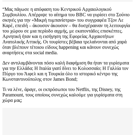
“Μας πάγωσε η απόφαση του Κεντρικού Αρχαιολογικού
Συμβουλίου. Απέρριψε το αίτημα του BBC να γυρίσει στο Σούνιο
σκηνές για την «Μικρή τυμπανίστρια» του συγγραφέα Τζον Λε
Καρέ, επειδή – άκουσον άκουσον – θα δυσχέραιναν τη λειτουργία
του χώρου σε μια περίοδο αιχμής, με εκατοντάδες επισκέπτες.
Αρνητική ήταν και η εισήγηση της Εφορείας Αρχαιοτήτων
Ανατολικής Αττικής. Οι τουρίστες βέβαια τρελαίνονται από χαρά
όταν βλέπουν τέτοιου είδους happening και κάνουν συνεχώς
αναρτήσεις στα social media.
Δεν αντιλαμβάνονται πόσο καλή διαφήμιση θα ήταν τα γυρίσματα
για την Ελλάδα; Η Ιταλία γιατί δίνει το Κολοσσαίο; Η Γαλλία τον
Πύργο του Άιφελ και η Τουρκία όλο το ιστορικό κέντρο της
Κωνσταντινούπολης στον James Bond;
Τι να λένε, άραγε, οι εκπρόσωποι του Netflix, της Disney, της
Paramount, τους οποίους συνεχώς καλούμε για γυρίσματα στη
χώρα μας;