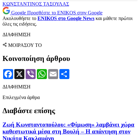
ΚΩΝΣΤΑΝΤΙΝΟΣ ΤΑΣΟΥΛΑΣ
Google
Προσθέστε το ENIKOS στην Google
Ακολουθήστε το
ENIKOS στο Google News
και μάθετε πρώτοι
όλες τις ειδήσεις.
ΔΙΑΦΗΜΙΣΗ
ΜΟΙΡΑΣΟΥ ΤΟ
Κοινοποίηση άρθρου
Facebook
X
Viber
WhatsApp
Email
Μοιραστείτε
ΔΙΑΦΗΜΙΣΗ
Επιλεγμένα άρθρα
Διαβάστε επίσης
Ζωή Κωνσταντοπούλου: «Φίμωση» λαμβάνει χώρα
καθεστωτικά μέσα στη Βουλή – Η απάντηση στον
Νικήτα Κακλαμάνη