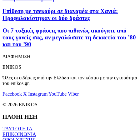
Επίθεση με τσεκούρι σε διανομέα στα Χανιά:
Προφυλακίστηκαν οι δύο δράστες
Οι 7 τοξικές φράσεις που πιθανώς ακούγατε από
τους γονείς σας, αν μεγαλώσατε τη δεκαετία του ’80
και του ’90
ΔΙΑΦΗΜΙΣΗ
ENIKOS
Όλες οι ειδήσεις από την Ελλάδα και τον κόσμο με την εγκυρότητα
του enikos.gr.
Facebook
X
Instagram
YouTube
Viber
© 2026 ENIKOS
ΠΛΟΗΓΗΣΗ
ΤΑΥΤΟΤΗΤΑ
ΕΠΙΚΟΙΝΩΝΙΑ
ΟΡΟΙ ΧΡΗΣΗΣ