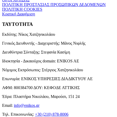
ΠΟΛΙΤΙΚΗ ΠΡΟΣΤΑΣΙΑΣ ΠΡΟΣΩΠΙΚΩΝ ΔΕΔΟΜΕΝΩΝ
ΠΟΛΙΤΙΚΗ COOKIES
Κρατική Διαφήμιση
ΤΑΥΤΟΤΗΤΑ
Εκδότης:
Νίκος Χατζηνικολάου
Γενικός Διευθυντής - Διαχειριστής:
Μάνος Νιφλής
Διευθύντρια Σύνταξης:
Στεφανία Κασίμη
Ιδιοκτησία - Δικαιούχος domain:
ENIKOS AE
Νόμιμος Εκπρόσωπος:
Στέργιος Χατζηνικολάου
Επωνυμία:
ΕΝΙΚΟΣ ΥΠΗΡΕΣΙΕΣ ΔΙΑΔΙΚΤΥΟΥ ΑΕ
ΑΦΜ:
800384700
ΔΟΥ:
ΚΕΦΟΔΕ ΑΤΤΙΚΗΣ
Έδρα:
Πλαστήρα Νικολάου, Μαρούσι, 151 24
Email:
info@enikos.gr
Τηλ. Επικοινωνίας:
+30 (210) 878-8006