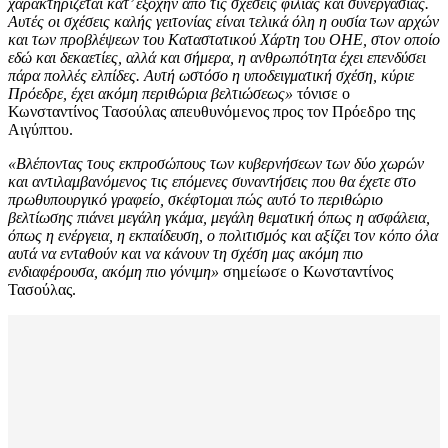
χαρακτηρίζεται κατ’ εξοχήν από τις σχέσεις φιλίας και συνεργασίας.
Αυτές οι σχέσεις καλής γειτονίας είναι τελικά όλη η ουσία των αρχών
και των προβλέψεων του Καταστατικού Χάρτη του ΟΗΕ, στον οποίο
εδώ και δεκαετίες, αλλά και σήμερα, η ανθρωπότητα έχει επενδύσει
πάρα πολλές ελπίδες. Αυτή ωστόσο η υποδειγματική σχέση, κύριε
Πρόεδρε, έχει ακόμη περιθώρια βελτιώσεως»
τόνισε ο
Κωνσταντίνος Τασούλας απευθυνόμενος προς τον Πρόεδρο της
Αιγύπτου.
«Βλέποντας τους εκπροσώπους των κυβερνήσεων των δύο χωρών
και αντιλαμβανόμενος τις επόμενες συναντήσεις που θα έχετε στο
πρωθυπουργικό γραφείο, σκέφτομαι πώς αυτό το περιθώριο
βελτίωσης πιάνει μεγάλη γκάμα, μεγάλη θεματική όπως η ασφάλεια,
όπως η ενέργεια, η εκπαίδευση, ο πολιτισμός και αξίζει τον κόπο όλα
αυτά να ενταθούν και να κάνουν τη σχέση μας ακόμη πιο
ενδιαφέρουσα, ακόμη πιο γόνιμη»
σημείωσε ο Κωνσταντίνος
Τασούλας.