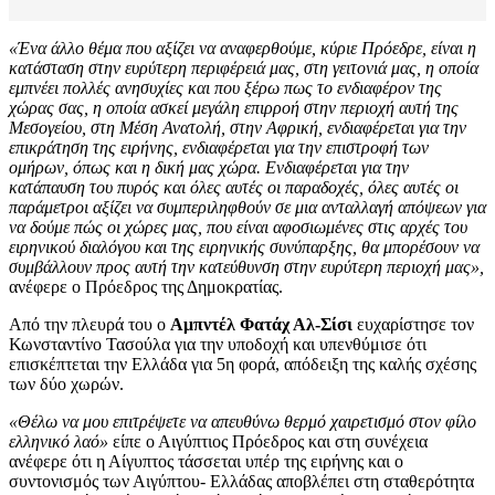
«Ένα άλλο θέμα που αξίζει να αναφερθούμε, κύριε Πρόεδρε, είναι η
κατάσταση στην ευρύτερη περιφέρειά μας, στη γειτονιά μας, η οποία
εμπνέει πολλές ανησυχίες και που ξέρω πως το ενδιαφέρον της
χώρας σας, η οποία ασκεί μεγάλη επιρροή στην περιοχή αυτή της
Μεσογείου, στη Μέση Ανατολή, στην Αφρική, ενδιαφέρεται για την
επικράτηση της ειρήνης, ενδιαφέρεται για την επιστροφή των
ομήρων, όπως και η δική μας χώρα. Ενδιαφέρεται για την
κατάπαυση του πυρός και όλες αυτές οι παραδοχές, όλες αυτές οι
παράμετροι αξίζει να συμπεριληφθούν σε μια ανταλλαγή απόψεων για
να δούμε πώς οι χώρες μας, που είναι αφοσιωμένες στις αρχές του
ειρηνικού διαλόγου και της ειρηνικής συνύπαρξης, θα μπορέσουν να
συμβάλλουν προς αυτή την κατεύθυνση στην ευρύτερη περιοχή μας»,
ανέφερε ο Πρόεδρος της Δημοκρατίας.
Από την πλευρά του ο
Αμπντέλ Φατάχ Αλ-Σίσι
ευχαρίστησε τον
Κωνσταντίνο Τασούλα για την υποδοχή και υπενθύμισε ότι
επισκέπτεται την Ελλάδα για 5η φορά, απόδειξη της καλής σχέσης
των δύο χωρών.
«Θέλω να μου επιτρέψετε να απευθύνω θερμό χαιρετισμό στον φίλο
ελληνικό λαό»
είπε ο Αιγύπτιος Πρόεδρος και στη συνέχεια
ανέφερε ότι η Αίγυπτος τάσσεται υπέρ της ειρήνης και ο
συντονισμός των Αιγύπτου- Ελλάδας αποβλέπει στη σταθερότητα