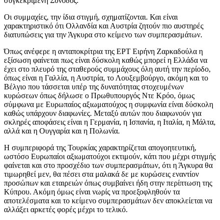
συγκεκριμένη Σύνοδος.
Οι συμμαχίες, την ίδια στιγμή, σχηματίζονται. Και είναι
χαρακτηριστικό ότι Ολλανδία και Αυστρία ζητούν πιο αυστηρές
διατυπώσεις για την Άγκυρα στο κείμενο των συμπερασμάτων.
Όπως ανέφερε η ανταποκρίτρια της ΕΡΤ Ειρήνη Ζαρκαδούλα η
εξίσωση φαίνεται πως είναι δύσκολη καθώς μπορεί η Ελλάδα να
έχει στο πλευρό της σταθερούς συμμάχους όλη αυτή την περίοδο,
όπως είναι η Γαλλία, η Αυστρία, το Λουξεμβούργο, ακόμη και το
Βέλγιο που τάσσεται υπέρ της δυνατότητας στοχευμένων
κυρώσεων όπως δήλωσε ο Πρωθυπουργός Ντε Κρόο, όμως
σύμφωνα με Ευρωπαίος αξιωματούχος η συμφωνία είναι δύσκολη
καθώς υπάρχουν διαφωνίες. Μεταξύ αυτών που διαφωνούν για
σκληρές αποφάσεις είναι η Γερμανία, η Ισπανία, η Ιταλία, η Μάλτα,
αλλά και η Ουγγαρία και η Πολωνία.
Η συμπεριφορά της Τουρκίας χαρακτηρίζεται απογοητευτική,
ωστόσο Ευρωπαίοι αξιωματούχοι εκτιμούν, κάτι που μέχρι στιγμής
φαίνεται και στο προσχέδιο των συμπερασμάτων, ότι η Άγκυρα θα
τιμωρηθεί μεν, θα πέσει στα μαλακά δε με κυρώσεις εναντίον
προσώπων και εταιρειών όπως συμβαίνει ήδη στην περίπτωση της
Κύπρου. Ακόμη όμως είναι νωρίς να προεξοφληθούν τα
αποτελέσματα και το κείμενο συμπερασμάτων δεν αποκλείεται να
αλλάξει αρκετές φορές μέχρι το τελικό.