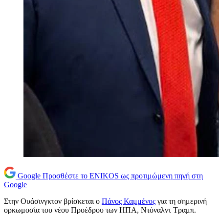
Google
Προσθέστε το ENIKOS ως προτιμώμενη πηγή στη
Google
Στην Ουάσινγκτον βρίσκεται ο
Πάνος Καμμένος
για τη σημερινή
ορκωμοσία του νέου Προέδρου των ΗΠΑ, Ντόναλντ Τραμπ.