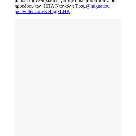
μέρος στις εκδηλώσεις για την ορκωμοσία του νέου
προέδρου των ΗΠΑ Ντόναλντ Τραμ
@mignatiou
pic.twitter.com/KeI5gjxLHK