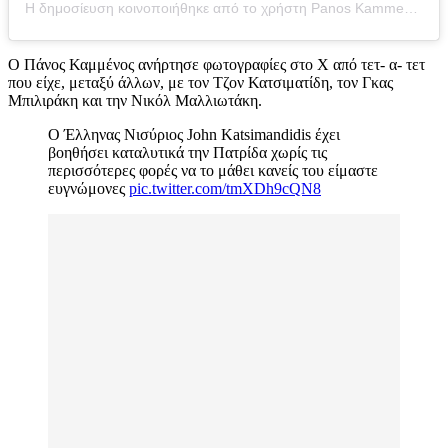
Η δημοσίευση κοινοποιήθηκε από το χρήστη Panos Kammenos (@kammenos.panos)
Ο Πάνος Καμμένος ανήρτησε φωτογραφίες στο Χ από τετ- α- τετ
που είχε, μεταξύ άλλων, με τον Τζον Κατσιματίδη, τον Γκας
Μπιλιράκη και την Νικόλ Μαλλιωτάκη.
Ο Έλληνας Νισύριος John Katsimandidis έχει
βοηθήσει καταλυτικά την Πατρίδα χωρίς τις
περισσότερες φορές να το μάθει κανείς του είμαστε
ευγνώμονες
pic.twitter.com/tmXDh9cQN8