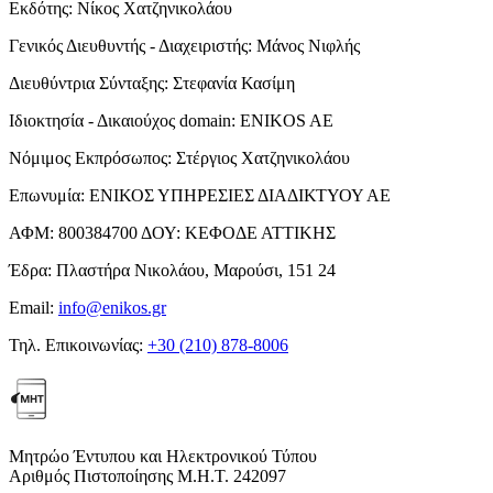
Εκδότης:
Νίκος Χατζηνικολάου
Γενικός Διευθυντής - Διαχειριστής:
Μάνος Νιφλής
Διευθύντρια Σύνταξης:
Στεφανία Κασίμη
Ιδιοκτησία - Δικαιούχος domain:
ENIKOS AE
Νόμιμος Εκπρόσωπος:
Στέργιος Χατζηνικολάου
Επωνυμία:
ΕΝΙΚΟΣ ΥΠΗΡΕΣΙΕΣ ΔΙΑΔΙΚΤΥΟΥ ΑΕ
ΑΦΜ:
800384700
ΔΟΥ:
ΚΕΦΟΔΕ ΑΤΤΙΚΗΣ
Έδρα:
Πλαστήρα Νικολάου, Μαρούσι, 151 24
Email:
info@enikos.gr
Τηλ. Επικοινωνίας:
+30 (210) 878-8006
Μητρώο Έντυπου και Ηλεκτρονικού Τύπου
Αριθμός Πιστοποίησης Μ.Η.Τ. 242097