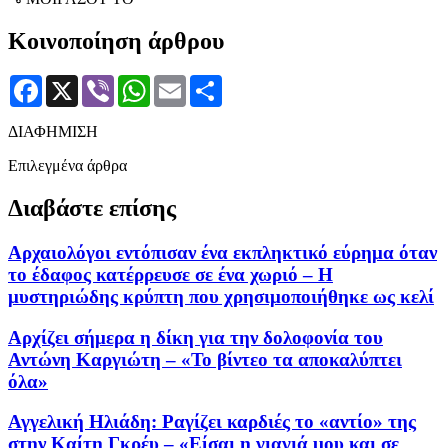
Κοινοποίηση άρθρου
Facebook
X
Viber
WhatsApp
Email
Μοιραστείτε
ΔΙΑΦΗΜΙΣΗ
Επιλεγμένα άρθρα
Διαβάστε επίσης
Αρχαιολόγοι εντόπισαν ένα εκπληκτικό εύρημα όταν
το έδαφος κατέρρευσε σε ένα χωριό – Η
μυστηριώδης κρύπτη που χρησιμοποιήθηκε ως κελί
Αρχίζει σήμερα η δίκη για την δολοφονία του
Αντώνη Καργιώτη – «Το βίντεο τα αποκαλύπτει
όλα»
Αγγελική Ηλιάδη: Ραγίζει καρδιές το «αντίο» της
στην Καίτη Γκρέυ – «Είσαι η γιαγιά μου και σε