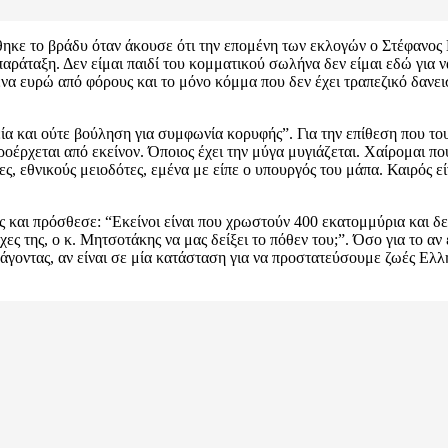
θηκε το βράδυ όταν άκουσε ότι την επομένη των εκλογών ο Στέφανος
παράταξη. Δεν είμαι παιδί του κομματικού σωλήνα δεν είμαι εδώ για 
να ευρώ από φόρους και το μόνο κόμμα που δεν έχει τραπεζικό δανει
εία και ούτε βούληση για συμφωνία κορυφής”. Για την επίθεση που 
προέρχεται από εκείνον. Όποιος έχει την μύγα μυγιάζεται. Χαίρομαι π
ς, εθνικούς μειοδότες, εμένα με είπε ο υπουργός του μάπα. Καιρός είν
ογές και πρόσθεσε: “Εκείνοι είναι που χρωστούν 400 εκατομμύρια και
χες της, ο κ. Μητσοτάκης να μας δείξει το πόθεν του;”. Όσο για το α
ράγοντας, αν είναι σε μία κατάσταση για να προστατεύσουμε ζωές Ελλ