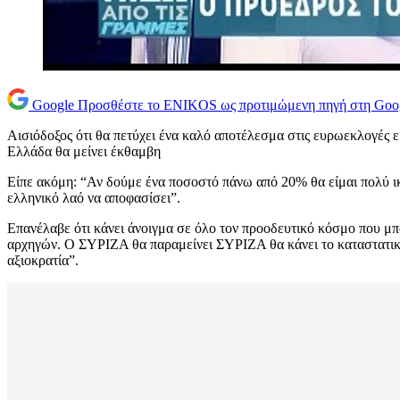
Google
Προσθέστε το ENIKOS ως προτιμώμενη πηγή στη Goo
Αισιόδοξος ότι θα πετύχει ένα καλό αποτέλεσμα στις ευρωεκλογές 
Ελλάδα θα μείνει έκθαμβη
Είπε ακόμη: “Αν δούμε ένα ποσοστό πάνω από 20% θα είμαι πολύ ικα
ελληνικό λαό να αποφασίσει”.
Επανέλαβε ότι κάνει άνοιγμα σε όλο τον προοδευτικό κόσμο που μπο
αρχηγών. Ο ΣΥΡΙΖΑ θα παραμείνει ΣΥΡΙΖΑ θα κάνει το καταστατικό τ
αξιοκρατία”.