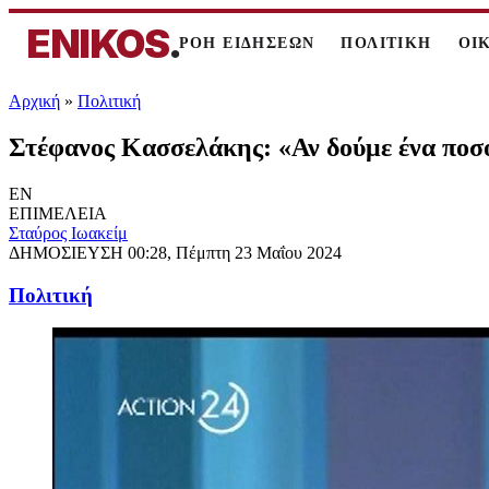
ENIKOS
.
ΡΟΗ ΕΙΔΗΣΕΩΝ
ΠΟΛΙΤΙΚΗ
ΟΙ
Αρχική
»
Πολιτική
Στέφανος Κασσελάκης: «Αν δούμε ένα ποσ
EN
ΕΠΙΜΕΛΕΙΑ
Σταύρος Ιωακείμ
ΔΗΜΟΣΙΕΥΣΗ
00:28, Πέμπτη 23 Μαΐου 2024
Πολιτική