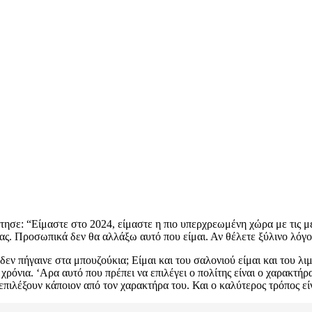
άντησε: “Είμαστε στο 2024, είμαστε η πιο υπερχρεωμένη χώρα με τις με
ς. Προσωπικά δεν θα αλλάξω αυτό που είμαι. Αν θέλετε ξύλινο λόγο 
εν πήγαινε στα μπουζούκια; Είμαι και του σαλονιού είμαι και του λ
ρόνια. ‘Αρα αυτό που πρέπει να επιλέγει ο πολίτης είναι ο χαρακτήρα
πιλέξουν κάποιον από τον χαρακτήρα του. Και ο καλύτερος τρόπος εί