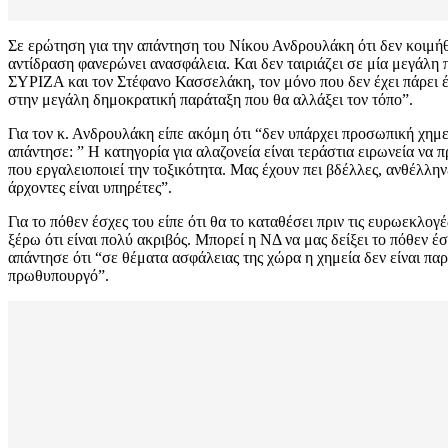
Σε ερώτηση για την απάντηση του Νίκου Ανδρουλάκη ότι δεν κοιμή
αντίδραση φανερώνει ανασφάλεια. Και δεν ταιριάζει σε μία μεγάλη 
ΣΥΡΙΖΑ και τον Στέφανο Κασσελάκη, τον μόνο που δεν έχει πάρει έ
στην μεγάλη δημοκρατική παράταξη που θα αλλάξει τον τόπο”.
Για τον κ. Ανδρουλάκη είπε ακόμη ότι “δεν υπάρχει προσωπική χημ
απάντησε: ” Η κατηγορία για αλαζονεία είναι τεράστια ειρωνεία να 
που εργαλειοποιεί την τοξικότητα. Μας έχουν πει βδέλλες, ανθέλληνε
άρχοντες είναι υπηρέτες”.
Για το πόθεν έσχες του είπε ότι θα το καταθέσει πριν τις ευρωεκλ
ξέρω ότι είναι πολύ ακριβός. Μπορεί η ΝΔ να μας δείξει το πόθεν έσ
απάντησε ότι “σε θέματα ασφάλειας της χώρα η χημεία δεν είναι πα
πρωθυπουργό”.