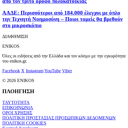
από τον τρίτο όροφο πολυκατοικίας
ΑΑΔΕ: Περισσότεροι από 184.000 έλεγχοι με όπλο
την Τεχνητή Νοημοσύνη – Ποιοι τομείς θα βρεθούν
στο μικροσκόπιο
ΔΙΑΦΗΜΙΣΗ
ENIKOS
Όλες οι ειδήσεις από την Ελλάδα και τον κόσμο με την εγκυρότητα
του enikos.gr.
Facebook
X
Instagram
YouTube
Viber
© 2026 ENIKOS
ΠΛΟΗΓΗΣΗ
ΤΑΥΤΟΤΗΤΑ
ΕΠΙΚΟΙΝΩΝΙΑ
ΟΡΟΙ ΧΡΗΣΗΣ
ΠΟΛΙΤΙΚΗ ΠΡΟΣΤΑΣΙΑΣ ΠΡΟΣΩΠΙΚΩΝ ΔΕΔΟΜΕΝΩΝ
ΠΟΛΙΤΙΚΗ COOKIES