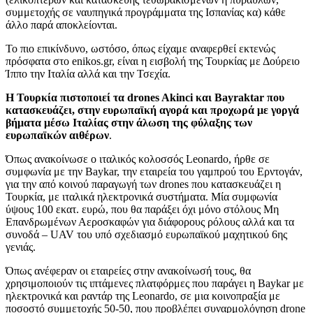
συμμετοχής σε ναυπηγικά προγράμματα της Ισπανίας κα) κάθε
άλλο παρά αποκλείονται.
Το πιο επικίνδυνο, ωστόσο, όπως είχαμε αναφερθεί εκτενώς
πρόσφατα στο enikos.gr, είναι η εισβολή της Τουρκίας με Δούρειο
Ίππο την Ιταλία αλλά και την Τσεχία.
Η Τουρκία πιστοποιεί τα drones Akinci και Bayraktar που
κατασκευάζει, στην ευρωπαϊκή αγορά και προχωρά με γοργά
βήματα μέσω Ιταλίας στην άλωση της φύλαξης των
ευρωπαϊκών αιθέρων
.
Όπως ανακοίνωσε ο ιταλικός κολοσσός Leonardo, ήρθε σε
συμφωνία με την Baykar, την εταιρεία του γαμπρού του Ερντογάν,
για την από κοινού παραγωγή των drones που κατασκευάζει η
Τουρκία, με ιταλικά ηλεκτρονικά συστήματα. Μία συμφωνία
ύψους 100 εκατ. ευρώ, που θα παράξει όχι μόνο στόλους Μη
Επανδρωμένων Αεροσκαφών για διάφορους ρόλους αλλά και τα
συνοδά – UAV του υπό σχεδιασμό ευρωπαϊκού μαχητικού 6ης
γενιάς.
Όπως ανέφεραν οι εταιρείες στην ανακοίνωσή τους, θα
χρησιμοποιούν τις ιπτάμενες πλατφόρμες που παράγει η Baykar με
ηλεκτρονικά και ραντάρ της Leonardo, σε μια κοινοπραξία με
ποσοστό συμμετοχής 50-50, που προβλέπει συναρμολόγηση drone