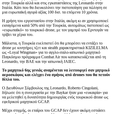
στην Τουρκία αλλά και στις εγκαταστάσεις της Leonardo στην
Ιταλία. Κάτι που θα διευκολύνει την πιστοποίηση για πώληση σε
μια ευρωπαϊκή αγορά αξίας 100 δισ. τα επόμενα 10 χρόνια.
Η χρήση του εργοστασίου στην Ιταλία, ακόμη κι αν χρησιμοποιεί
εισαγόμενα κατά 50% από την Τουρκία, αυτομάτως πιστοποιεί ως
«ευρωπαϊκό» το τουρκικό drone, με τον γαμπρό του Ερντογάν να
τρίβει τα χέρια του.
Μάλιστα, η Τουρκία ευελπιστεί ότι θα μπορέσει να εντάξει το
drone με κινητήρες τζετ και stealth χαρακτηριστικά KIZILELMA
ως «Loyal Wingman» για το αγγλο-ιταλο-ιαπωνικό μαχητικό
Παγκόσμιο πρόγραμμα Combat Air που κατασκευάζεται από τη
Leonardo, την BAE και την ιαπωνική JAIEC.
Το μαχητικό 6ης γενιάς αναμένεται να λειτουργεί σαν μητρικό
αεροσκάφος και ελέγχει ένα σμήνος από drones που θα πετούν
δίπλα του.
Ο Διευθύνων Σύμβουλος της Leonardo, Roberto Cingolani,
δήλωσε ότι η συνεργασία με την Baykar ήταν μια «ευκαιρία» για
να μελετηθεί η δυνατότητα δημιουργίας ενός τουρκικού drone ως
εφεδρικού μαχητικού GCAP.
Μέχρι στιγμής, οι εταίροι του GCAP δεν έχουν ακόμη εστιάσει