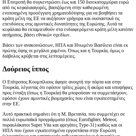
Η Επιτροπή θα συγκεντρώσει έως και 150 δισεκατομμύρια ευρώ
από τις κεφαλαιαγορές, βασιζόμενη στην καθιερωμένη
ενοποιημένη προσέγγιση χρηματοδότησης για να βοηθήσει τα
κράτη μέλη της ΕΕ να αυξήσουν γρήγορα και ουσιαστικά τις
επενδύσεις στις αμυντικές δυνατότητες της Ευρώπης. Αυτά τα
κεφάλαια θα εκταμιευθούν στα ενδιαφερόμενα κράτη μέλη κατόπιν
αιτήματος, βάσει εθνικών σχεδίων.
Βάσει των ανακοινώσεων, ΗΠΑ και Ηνωμένο Βασίλειο είναι εκ
πρώτης όψης οι μεγάλοι χαμένοι. Όπως και η Τουρκία, όμως ο
διάβολος κρύβεται στις λεπτομέρειες.
Δούρειος ίππος
Ο Επίτροπος Κουμπίλιους άφησε ανοιχτή την πόρτα και στην
Τουρκία, λέγοντας ότι εφόσον τρίτες χώρες ή ακόμα και υποψήφιες
προς ένταξη (όπως η Τουρκία) θα μπορούσαν να συμμετάσχουν,
εφόσον έχουν αμυντικές βιομηχανίες που είναι εγκατεστημένες
στην ΕΕ.
Αυτό πρακτικά σημαίνει ότι η Μ. Βρετανία, που συμμετέχει σε
πολλά ευρωπαϊκά προγράμματα (όπως Eurofighter, Meteor,
πυραυλάκατοι Super Vita και φρεγάτες Type-31) καθώς και οι
ΗΠΑ που έχουν εγκατεστημένα εργοστάσια στην Ευρώπη
(ελικοπτέρων και κατασκευής τεθωρακισμένων ή πυραύλων,