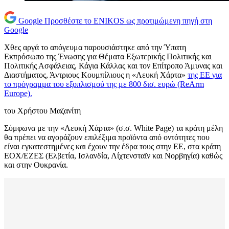
Google
Προσθέστε το ENIKOS ως προτιμώμενη πηγή στη
Google
Χθες αργά το απόγευμα παρουσιάστηκε από την Ύπατη
Εκπρόσωπο της Ένωσης για Θέματα Εξωτερικής Πολιτικής και
Πολιτικής Ασφάλειας, Κάγια Κάλλας και τον Επίτροπο Άμυνας και
Διαστήματος, Άντριους Κουμπίλιους η «Λευκή Χάρτα»
της ΕΕ για
το πρόγραμμα του εξοπλισμού της με 800 δισ. ευρώ (ReArm
Europe).
του Χρήστου Μαζανίτη
Σύμφωνα με την «Λευκή Χάρτα» (σ.σ. White Page) τα κράτη μέλη
θα πρέπει να αγοράζουν επιλέξιμα προϊόντα από οντότητες που
είναι εγκατεστημένες και έχουν την έδρα τους στην ΕΕ, στα κράτη
ΕΟΧ/ΕΖΕΣ (Ελβετία, Ισλανδία, Λίχτενσταϊν και Νορβηγία) καθώς
και στην Ουκρανία.