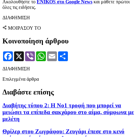
Ακολουθήστε το
ENIKOS στο Google News
και μάθετε πρώτοι
όλες τις ειδήσεις.
ΔΙΑΦΗΜΙΣΗ
ΜΟΙΡΑΣΟΥ ΤΟ
Κοινοποίηση άρθρου
Facebook
X
Viber
WhatsApp
Email
Μοιραστείτε
ΔΙΑΦΗΜΙΣΗ
Επιλεγμένα άρθρα
Διαβάστε επίσης
Διαβήτης τύπου 2: Η Νο1 τροφή που μπορεί να
μειώσει τα επίπεδα σακχάρου στο αίμα, σύμφωνα με
μελέτη
Θρίλερ στου Ζωγράφου: Ζευγάρι έπεσε στο κενό