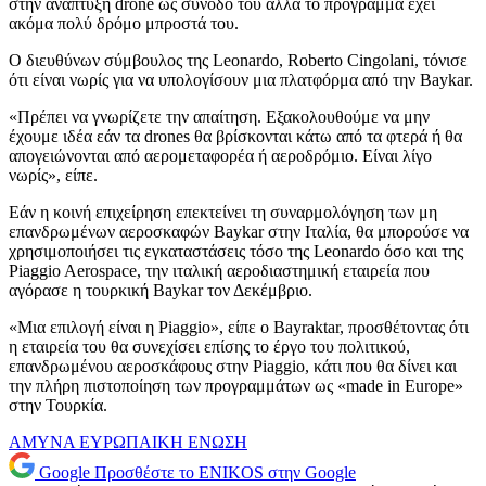
στην ανάπτυξη drone ως συνοδό του αλλά το πρόγραμμα έχει
ακόμα πολύ δρόμο μπροστά του.
Ο διευθύνων σύμβουλος της Leonardo, Roberto Cingolani, τόνισε
ότι είναι νωρίς για να υπολογίσουν μια πλατφόρμα από την Baykar.
«Πρέπει να γνωρίζετε την απαίτηση. Εξακολουθούμε να μην
έχουμε ιδέα εάν τα drones θα βρίσκονται κάτω από τα φτερά ή θα
απογειώνονται από αερομεταφορέα ή αεροδρόμιο. Είναι λίγο
νωρίς», είπε.
Εάν η κοινή επιχείρηση επεκτείνει τη συναρμολόγηση των μη
επανδρωμένων αεροσκαφών Baykar στην Ιταλία, θα μπορούσε να
χρησιμοποιήσει τις εγκαταστάσεις τόσο της Leonardo όσο και της
Piaggio Aerospace, την ιταλική αεροδιαστημική εταιρεία που
αγόρασε η τουρκική Baykar τον Δεκέμβριο.
«Μια επιλογή είναι η Piaggio», είπε ο Bayraktar, προσθέτοντας ότι
η εταιρεία του θα συνεχίσει επίσης το έργο του πολιτικού,
επανδρωμένου αεροσκάφους στην Piaggio, κάτι που θα δίνει και
την πλήρη πιστοποίηση των προγραμμάτων ως «made in Europe»
στην Τουρκία.
ΑΜΥΝΑ
ΕΥΡΩΠΑΙΚΗ ΕΝΩΣΗ
Google
Προσθέστε το ENIKOS στην Google