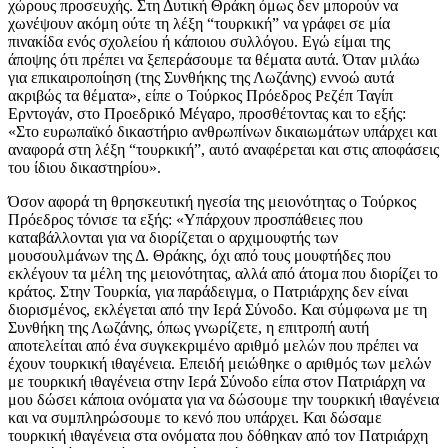
χώρους προσευχής. Στη Δυτική Θράκη όμως δεν μπορούν να
χωνέψουν ακόμη ούτε τη λέξη “τουρκική” να γράφει σε μία
πινακίδα ενός σχολείου ή κάποιου συλλόγου. Εγώ είμαι της
άποψης ότι πρέπει να ξεπεράσουμε τα θέματα αυτά. Όταν μιλάω
για επικαιροποίηση (της Συνθήκης της Λωζάνης) εννοώ αυτά
ακριβώς τα θέματα», είπε ο Τούρκος Πρόεδρος Ρεζέπ Ταγίπ
Ερντογάν, στο Προεδρικό Μέγαρο, προσθέτοντας και το εξής:
«Στο ευρωπαϊκό δικαστήριο ανθρωπίνων δικαιωμάτων υπάρχει και
αναφορά στη λέξη “τουρκική”, αυτό αναφέρεται και στις αποφάσεις
του ίδιου δικαστηρίου».
Όσον αφορά τη θρησκευτική ηγεσία της μειονότητας ο Τούρκος
Πρόεδρος τόνισε τα εξής: «Υπάρχουν προσπάθειες που
καταβάλλονται για να διορίζεται ο αρχιμουφτής των
μουσουλμάνων της Δ. Θράκης, όχι από τους μουφτήδες που
εκλέγουν τα μέλη της μειονότητας, αλλά από άτομα που διορίζει το
κράτος. Στην Τουρκία, για παράδειγμα, ο Πατριάρχης δεν είναι
διορισμένος, εκλέγεται από την Ιερά Σύνοδο. Και σύμφωνα με τη
Συνθήκη της Λωζάνης, όπως γνωρίζετε, η επιτροπή αυτή
αποτελείται από ένα συγκεκριμένο αριθμό μελών που πρέπει να
έχουν τουρκική ιθαγένεια. Επειδή μειώθηκε ο αριθμός των μελών
με τουρκική ιθαγένεια στην Ιερά Σύνοδο είπα στον Πατριάρχη να
μου δώσει κάποια ονόματα για να δώσουμε την τουρκική ιθαγένεια
και να συμπληρώσουμε το κενό που υπάρχει. Και δώσαμε
τουρκική ιθαγένεια στα ονόματα που δόθηκαν από τον Πατριάρχη