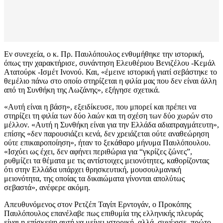
Εν συνεχεία, ο κ. Πρ. Παυλόπουλος ενθυμήθηκε την ιστορική,
όπως την χαρακτήρισε, συνάντηση Ελευθέριου Βενιζέλου -Κεμάλ
Ατατούρκ -Ισμέτ Ινονού. Και, «έμεινε ιστορική γιατί σεβάστηκε το
θεμέλιο πάνω στο οποίο στηρίζεται η φιλία μας που δεν είναι άλλη
από τη Συνθήκη της Λωζάνης», εξήγησε σχετικά.
«Αυτή είναι η βάση», εξειδίκευσε, που μπορεί και πρέπει να
στηρίζει τη φιλία των δύο λαών και τη σχέση των δύο χωρών στο
μέλλον. «Αυτή η Συνθήκη είναι για την Ελλάδα αδιαπραγμάτευτη»,
επίσης «δεν παρουσιάζει κενά, δεν χρειάζεται ούτε αναθεώρηση
ούτε επικαιροποίηση», ήταν το ξεκάθαρο μήνυμα Παυλόπουλου.
«Ισχύει ως έχει, δεν αφήνει περιθώρια για “γκρίζες ζώνες”,
ρυθμίζει τα θέματα με τις αντίστοιχες μειονότητες, καθορίζοντας
ότι στην Ελλάδα υπάρχει θρησκευτική, μουσουλμανική
μειονότητα, της οποίας τα δικαιώματα γίνονται απολύτως
σεβαστά», ανέφερε ακόμη.
Απευθυνόμενος στον Ρετζέπ Ταγίπ Ερντογάν, ο Προκόπης
Παυλόπουλος επανέλαβε πως επιθυμία της ελληνικής πλευράς
είναι η επίσκεψη αυτή να μείνει ιστορική, αλλά, συνέχισε, πρώτο