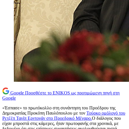
Google
Προσθέστε το ENIKOS ως προτιμώμενη πηγή στη
Google
«Έσπασε» το πρωτόκολλο στη συνάντηση του Προέδρου της
Δημοκρατίας Προκόπη Παυλόπουλου με τον
Τούρκο ομόλογό του
Ρετζέπ Ταγίπ Ερντογάν στο Προεδρικό Μέγαρο.
Ο διάλογος που
είχαν μπροστά στις κάμερες, ήταν πρωτοφανής στα χρονικά, με
δεδομένο ότι στις επίσημες συναντήσεις ακολουθούνται πιστά