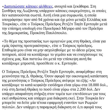
«
Διατυπώσατε κάποιες αλήθειες
, ανοιχτά και ξεκάθαρα. Στη
Συνθήκη της Λωζάννης υπάρχουν κάποιες εκκρεμότητες, οι οποίες
δεν κατανοούνται σωστά. Αυτή είναι μια συμφωνία, η οποία
υπογράφτηκε πριν από 94 χρόνια και όχι μόνο μεταξύ Ελλάδας και
Τουρκίας», είπε ο Τούρκος Πρόεδρος Ρετζέπ Ταγίπ Ερντογάν μετά
την επίσημη υποδοχή στο Προεδρικό Μέγαρο από τον Πρόεδρο
της Δημοκρατίας, Προκόπη Παυλόπουλο.
«Το θέμα της προστασίας των ομογενών μας στη Θράκη, είναι για
εμάς ύψιστης προτεραιότητας», είπε ο Τούρκος πρόεδρος.
Επιθυμία μου είναι να μην ασχοληθούμε με το άδειο μέρος του
ποτηριού, αλλά να κοιτάξουμε το γεμάτο και να ενισχύσουμε τις
σχέσεις μας. Και πιστεύω ότι μετά την επίσκεψη αυτή θα
κοιτάξουμε μπροστά, προσέθεσε ο κ. Ερντογάν.
Ο Τούρκος Πρόεδρος Ρετζέπ Ταγίπ Ερντογάν, αναφέρθηκε στη
μειονότητα της Δ. Θράκης. Όσον αφορά την οικονομική κατάσταση
της μειονότητας ο Τούρκος Πρόεδρος ανέφερε τα εξής: «Αν
κοιτάξουμε το κατά κεφαλήν εισόδημα είναι γύρω στα 18.000 δολ.,
ενώ στη Δυτική Θράκη το ποσό είναι γύρω στα 2.200 δολ. Δεν
υπάρχει απαραίτητη στήριξη στον τομέα των επενδύσεων για τους
εκεί ανθρώπους και υπάρχει μια διάκριση εκεί. Στην Τουρκία δεν
μπορείτε να δείτε μία τέτοια εφαρμογή εναντίον των Ρωμιών
πολιτών. Δεν υπάρχει η παραμικρή διάκριση σε ό,τι αφορά τους