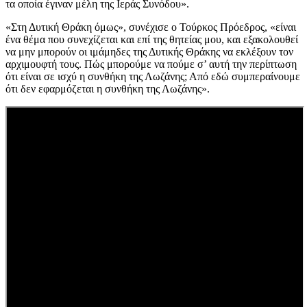
τα οποία έγιναν μέλη της Ιεράς Συνόδου».
«Στη Δυτική Θράκη όμως», συνέχισε ο Τούρκος Πρόεδρος, «είναι
ένα θέμα που συνεχίζεται και επί της θητείας μου, και εξακολουθεί
να μην μπορούν οι ιμάμηδες της Δυτικής Θράκης να εκλέξουν τον
αρχιμουφτή τους. Πώς μπορούμε να πούμε σ’ αυτή την περίπτωση
ότι είναι σε ισχύ η συνθήκη της Λωζάνης; Από εδώ συμπεραίνουμε
ότι δεν εφαρμόζεται η συνθήκη της Λωζάνης».