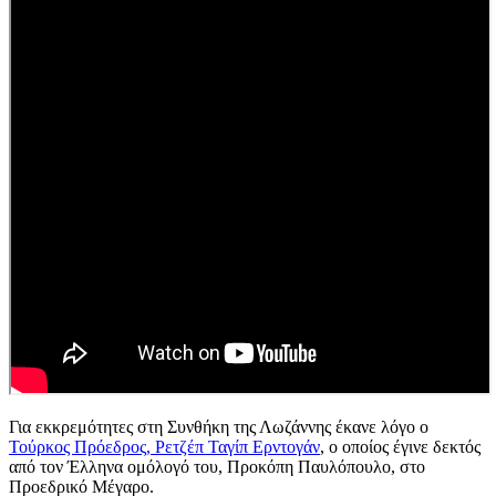
Για εκκρεμότητες στη Συνθήκη της Λωζάννης έκανε λόγο ο
Τούρκος Πρόεδρος, Ρετζέπ Ταγίπ Ερντογάν
, ο οποίος έγινε δεκτός
από τον Έλληνα ομόλογό του, Προκόπη Παυλόπουλο, στο
Προεδρικό Μέγαρο.