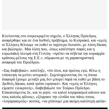
Κλείνοντας στο συγκεκριμένο σημείο, ο Έλληνας Πρόεδρος
αναφέρθηκε και σε ένα διεθνές πρόβλημα, το Κυπριακό, και «εμείς
οι Έλληνες θέλουμε να λυθεί το ταχύτερο δυνατόν, με λύση δίκαιη
και βιώσιμη». Μια λύση που, -όπως κατέστησε σαφές και η
ευρωπαϊκή πλευρά στη Γενεύη- «πρέπει να σέβεται την κυριαρχία
κράτους-μέλους της Ε.Ε.», σύμφωνα με τη χαρακτηριστική
αναφορά του Προέδρου.
«Σας διαβεβαιώ», κατέληξε, «ότι όλοι, και πρώτος εγώ, θέλω η
επίσκεψη να μείνει ιστορική». Συμπληρώνοντας ότι «η όποια
διαφορά έχουμε μεταξύ μας δεν μπορεί παρά να λυθεί με βάση το
Διεθνές Δίκαιο, κατά τρόπο ειρηνικό». Και «εμείς οι Έλληνες
είμαστε ειλικρινείς», διαβεβαίωσε τον Τούρκο Πρόεδρο.
Επικαλούμενος δε, και το ρητό, «οι καλοί λογαριασμοί κάνουν και
τους καλούς φίλους», εξέφρασε την ελπίδα του πάνω στους
«λογαριασμούς» αυτούς, «να χτίσουμε μια ακόμη καλύτερη φιλία».