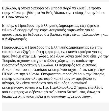
Εξάλλου, η όποια διαφορά δεν μπορεί παρά να λυθεί με τρόπο
ειρηνικό και με βάση το Διεθνές Δίκαιο, είχε επίσης διαμηνύσει ο
κ. Παυλόπουλος.
Επίσης, ο Πρόεδρος της Ελληνικής Δημοκρατίας είχε ζητήσει
ειλικρινή εφαρμογή της ευρω-τουρκικής συμφωνίας για το
προσφυγικό, με δεδομένο ότι βασικές αξίες είναι η Δικαιοσύνη και
ο Ανθρωπισμός.
Παραλλήλως, ο Πρόεδρος της Ελληνικής Δημοκρατίας είχε την
ευκαιρία να εξηγήσει ότι η χώρα μας έχει κοινά κριτήρια για τις
προς ένταξη στην Ε.Ε. χώρες. Με άλλα λόγια αυτά που είπε για την
Τουρκία, ισχύουν και για τις άλλες χώρες, των οποίων την
ευρωπαϊκή προοπτική η Ελλάδα. Ο σεβασμός του Διεθνούς
Δικαίου και του ευρωπαϊκού κεκτημένου ισχύει, έτσι, και για την
ΠΓΔΜ και την Αλβανία. Ονόματα που προσβάλλουν την Ιστορία,
επίσης αποπνέουν αλυτρωτισμό και θέτουν εν αμφιβόλω τα
σύνορα, δεν είναι αποδεκτά από πλευράς ευρωπαϊκού
κεκτημένου», τόνισε ο κ. Πρ. Παυλόπουλος. Ζήτησε, επιπλέον,
από τις χώρες να σέβονται τα ανθρώπινα δικαιώματα, όπως το
δικαίωμα στην ιδιοκτησία ή τα δικαιώματα μειονοτήτων.