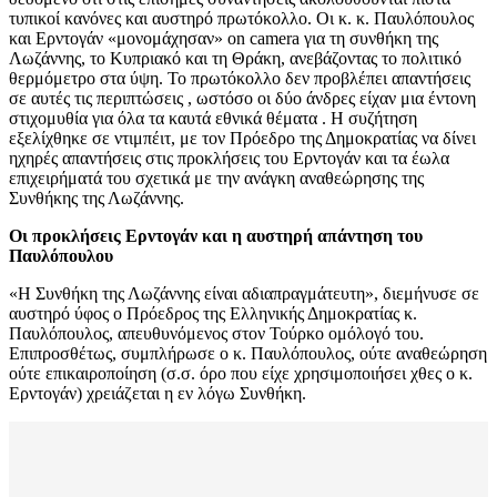
τυπικοί κανόνες και αυστηρό πρωτόκολλο. Οι κ. κ. Παυλόπουλος
και Ερντογάν «μονομάχησαν» on camera για τη συνθήκη της
Λωζάννης, το Κυπριακό και τη Θράκη, ανεβάζοντας το πολιτικό
θερμόμετρο στα ύψη. Το πρωτόκολλο δεν προβλέπει απαντήσεις
σε αυτές τις περιπτώσεις , ωστόσο οι δύο άνδρες είχαν μια έντονη
στιχομυθία για όλα τα καυτά εθνικά θέματα . Η συζήτηση
εξελίχθηκε σε ντιμπέιτ, με τον Πρόεδρο της Δημοκρατίας να δίνει
ηχηρές απαντήσεις στις προκλήσεις του Ερντογάν και τα έωλα
επιχειρήματά του σχετικά με την ανάγκη αναθεώρησης της
Συνθήκης της Λωζάννης.
Οι προκλήσεις Ερντογάν και η αυστηρή απάντηση του
Παυλόπουλου
«Η Συνθήκη της Λωζάννης είναι αδιαπραγμάτευτη», διεμήνυσε σε
αυστηρό ύφος ο Πρόεδρος της Ελληνικής Δημοκρατίας κ.
Παυλόπουλος, απευθυνόμενος στον Τούρκο ομόλογό του.
Επιπροσθέτως, συμπλήρωσε ο κ. Παυλόπουλος, ούτε αναθεώρηση
ούτε επικαιροποίηση (σ.σ. όρο που είχε χρησιμοποιήσει χθες ο κ.
Ερντογάν) χρειάζεται η εν λόγω Συνθήκη.