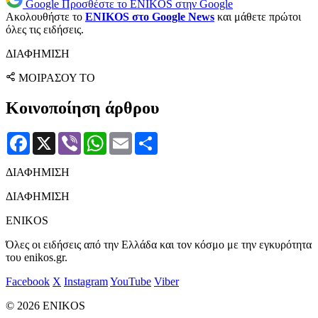
Google
Προσθέστε το ENIKOS στην Google
Ακολουθήστε το
ENIKOS στο Google News
και μάθετε πρώτοι
όλες τις ειδήσεις.
ΔΙΑΦΗΜΙΣΗ
ΜΟΙΡΑΣΟΥ ΤΟ
Κοινοποίηση άρθρου
Facebook
X
Viber
WhatsApp
Email
Μοιραστείτε
ΔΙΑΦΗΜΙΣΗ
ΔΙΑΦΗΜΙΣΗ
ENIKOS
Όλες οι ειδήσεις από την Ελλάδα και τον κόσμο με την εγκυρότητα
του enikos.gr.
Facebook
X
Instagram
YouTube
Viber
© 2026 ENIKOS