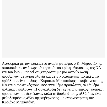
Αναφορικά με τον επικείμενο ανασχηματισμό, ο Κ. Μητσοτάκης,
αυταπατάται εάν θεωρεί ότι η τεράστια κρίση αξιοπιστίας της ΝΔ
και του ίδιου, μπορεί να ξεπεραστεί με μια ανακύκλωση
προσώπων, με παροχολογία και με μικροπολιτικές τακτικές. Το
πρόβλημα είναι ο ίδιος ο Κυριάκος Μητσοτάκης, η κυβέρνηση της
ΝΔ και οι πολιτικές τους. Δεν είναι θέμα προσώπων, αλλά θέμα
πολιτικών επιλογών. Η συγκάλυψη δεν έγινε από επιλογή κάποιων
προσώπων που δεν έκαναν καλά τη δουλειά τους, αλλά ήταν ένα
μεθοδευμένο σχέδιο της κυβέρνησης, με ενορχηστρωτή τον
Κυριάκο Μητσοτάκη.