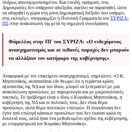
πλήρως απονομιμοποιημένοι. Και επειδή, πράγματι, στις
Δημοκρατίες δεν υπάρχουν αδιέξοδα, οφείλει να παραιτηθεί, ώστε
να οδηγηθεί η χώρα στη μόνη δημοκρατική διέξοδο που υπάρχει,
στις εκλογές», υπογραμμίζει η Πολιτική Γραμματεία του
ΣΥΡΙΖΑ-
ΠΣ
στην ανακοίνωσή της μετά τη σημερινή συνεδρίαση.
Φάμελλος στην ΠΓ του ΣΥΡΙΖΑ: «Ο ενδεχόμενος
ανασχηματισμός και οι πιθανές παροχές δεν μπορούν
να αλλάξουν τον κατήφορο της κυβέρνησης»
Αναφορικά με τον επικείμενο ανασχηματισμό, σημειώνει: «Ο Κ.
Μητσοτάκης, αυταπατάται εάν θεωρεί ότι η τεράστια κρίση
αξιοπιστίας της ΝΔ και του ίδιου, μπορεί να ξεπεραστεί με μια
ανακύκλωση προσώπων, με παροχολογία και με μικροπολιτικές
τακτικές. Το πρόβλημα είναι ο ίδιος ο Κυριάκος Μητσοτάκης, η
κυβέρνηση της ΝΔ και οι πολιτικές τους. Δεν είναι θέμα
προσώπων, αλλά θέμα πολιτικών επιλογών. Η συγκάλυψη δεν
έγινε από επιλογή κάποιων προσώπων που δεν έκαναν καλά τη
δουλειά τους, αλλά ήταν ένα μεθοδευμένο σχέδιο της κυβέρνησης,
με ενορχηστρωτή τον Κυριάκο Μητσοτάκη».