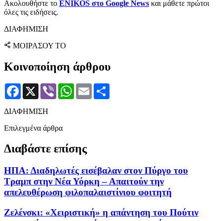
Ακολουθήστε το
ENIKOS στο Google News
και μάθετε πρώτοι
όλες τις ειδήσεις.
ΔΙΑΦΗΜΙΣΗ
ΜΟΙΡΑΣΟΥ ΤΟ
Κοινοποίηση άρθρου
Facebook
X
Viber
WhatsApp
Email
Μοιραστείτε
ΔΙΑΦΗΜΙΣΗ
Επιλεγμένα άρθρα
Διαβάστε επίσης
ΗΠΑ: Διαδηλωτές εισέβαλαν στον Πύργο του
Τραμπ στην Νέα Υόρκη – Απαιτούν την
απελευθέρωση φιλοπαλαιστίνιου φοιτητή
Ζελένσκι: «Χειριστική» η απάντηση του Πούτιν