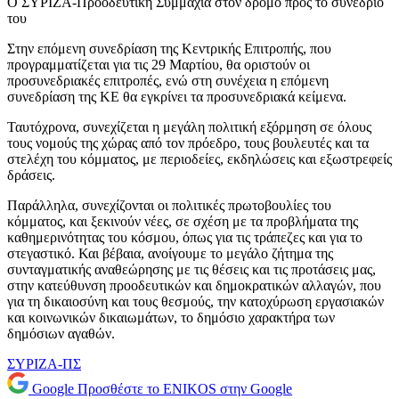
Ο ΣΥΡΙΖΑ-Προοδευτική Συμμαχία στον δρόμο προς το συνέδριό
του
Στην επόμενη συνεδρίαση της Κεντρικής Επιτροπής, που
προγραμματίζεται για τις 29 Μαρτίου, θα οριστούν οι
προσυνεδριακές επιτροπές, ενώ στη συνέχεια η επόμενη
συνεδρίαση της ΚΕ θα εγκρίνει τα προσυνεδριακά κείμενα.
Ταυτόχρονα, συνεχίζεται η μεγάλη πολιτική εξόρμηση σε όλους
τους νομούς της χώρας από τον πρόεδρο, τους βουλευτές και τα
στελέχη του κόμματος, με περιοδείες, εκδηλώσεις και εξωστρεφείς
δράσεις.
Παράλληλα, συνεχίζονται οι πολιτικές πρωτοβουλίες του
κόμματος, και ξεκινούν νέες, σε σχέση με τα προβλήματα της
καθημερινότητας του κόσμου, όπως για τις τράπεζες και για το
στεγαστικό. Και βέβαια, ανοίγουμε το μεγάλο ζήτημα της
συνταγματικής αναθεώρησης με τις θέσεις και τις προτάσεις μας,
στην κατεύθυνση προοδευτικών και δημοκρατικών αλλαγών, που
για τη δικαιοσύνη και τους θεσμούς, την κατοχύρωση εργασιακών
και κοινωνικών δικαιωμάτων, το δημόσιο χαρακτήρα των
δημόσιων αγαθών.
ΣΥΡΙΖΑ-ΠΣ
Google
Προσθέστε το ENIKOS στην Google