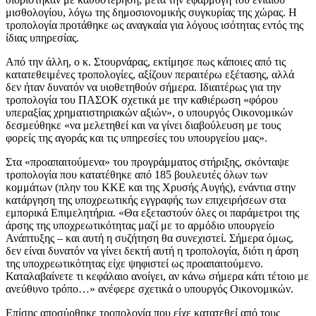
μισθολογίου, λόγω της δημοσιονομικής συγκυρίας της χώρας. Η
τροπολογία προτάθηκε ως αναγκαία για λόγους ισότητας εντός της
ίδιας υπηρεσίας.
Από την άλλη, ο κ. Στουρνάρας, εκτίμησε πως κάποιες από τις
κατατεθειμένες τροπολογίες, αξίζουν περαιτέρω εξέτασης, αλλά
δεν ήταν δυνατόν να υιοθετηθούν σήμερα. Ιδιαιτέρως για την
τροπολογία του ΠΑΣΟΚ σχετικά με την καθιέρωση «φόρου
υπεραξίας χρηματιστηριακών αξιών», ο υπουργός Οικονομικών
δεσμεύθηκε «να μελετηθεί και να γίνει διαβούλευση με τους
φορείς της αγοράς και τις υπηρεσίες του υπουργείου μας».
Στα «προαπαιτούμενα» του προγράμματος στήριξης, σκόνταψε
τροπολογία που κατατέθηκε από 185 βουλευτές όλων των
κομμάτων (πλην του ΚΚΕ και της Χρυσής Αυγής), ενάντια στην
κατάργηση της υποχρεωτικής εγγραφής των επιχειρήσεων στα
εμπορικά Επιμελητήρια. «Θα εξεταστούν όλες οι παράμετροι της
άρσης της υποχρεωτικότητας μαζί με το αρμόδιο υπουργείο
Ανάπτυξης – και αυτή η συζήτηση θα συνεχιστεί. Σήμερα όμως,
δεν είναι δυνατόν να γίνει δεκτή αυτή η τροπολογία, διότι η άρση
της υποχρεωτικότητας είχε ψηφιστεί ως προαπαιτούμενο.
Καταλαβαίνετε τι κεφάλαιο ανοίγει, αν κάνω σήμερα κάτι τέτοιο με
ανεύθυνο τρόπο…» ανέφερε σχετικά ο υπουργός Οικονομικών.
Επίσης αποσύρθηκε τροπολογία που είχε κατατεθεί από τους