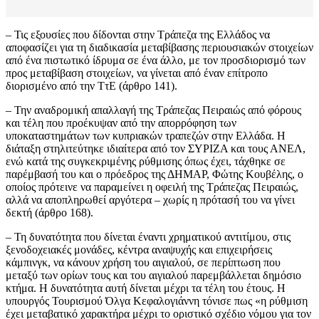
– Τις εξουσίες που δίδονται στην Τράπεζα της Ελλάδος να
αποφασίζει για τη διαδικασία μεταβίβασης περιουσιακών στοιχείων
από ένα πιστωτικό ίδρυμα σε ένα άλλο, με τον προσδιορισμό των
προς μεταβίβαση στοιχείων, να γίνεται από έναν επίτροπο
διορισμένο από την ΤτΕ (άρθρο 141).
– Την αναδρομική απαλλαγή της Τράπεζας Πειραιώς από φόρους
και τέλη που προέκυψαν από την απορρόφηση των
υποκαταστημάτων των κυπριακών τραπεζών στην Ελλάδα. Η
διάταξη στηλιτεύτηκε ιδιαίτερα από τον ΣΥΡΙΖΑ και τους ΑΝΕΛ,
ενώ κατά της συγκεκριμένης ρύθμισης όπως έχει, τάχθηκε σε
παρέμβασή του και ο πρόεδρος της ΔΗΜΑΡ, Φώτης Κουβέλης, ο
οποίος πρότεινε να παραμείνει η οφειλή της Τράπεζας Πειραιώς,
αλλά να αποπληρωθεί αργότερα – χωρίς η πρότασή του να γίνει
δεκτή (άρθρο 168).
– Τη δυνατότητα που δίνεται έναντι χρηματικού αντιτίμου, στις
ξενοδοχειακές μονάδες, κέντρα αναψυχής και επιχειρήσεις
κάμπινγκ, να κάνουν χρήση του αιγιαλού, σε περίπτωση που
μεταξύ των ορίων τους και του αιγιαλού παρεμβάλλεται δημόσιο
κτήμα. Η δυνατότητα αυτή δίνεται μέχρι τα τέλη του έτους. Η
υπουργός Τουρισμού Όλγα Κεφαλογιάννη τόνισε πως «η ρύθμιση
έχει μεταβατικό χαρακτήρα μέχρι το οριστικό σχέδιο νόμου για τον