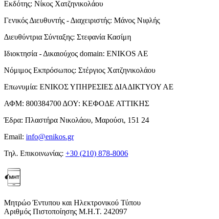
Εκδότης:
Νίκος Χατζηνικολάου
Γενικός Διευθυντής - Διαχειριστής:
Μάνος Νιφλής
Διευθύντρια Σύνταξης:
Στεφανία Κασίμη
Ιδιοκτησία - Δικαιούχος domain:
ENIKOS AE
Νόμιμος Εκπρόσωπος:
Στέργιος Χατζηνικολάου
Επωνυμία:
ΕΝΙΚΟΣ ΥΠΗΡΕΣΙΕΣ ΔΙΑΔΙΚΤΥΟΥ ΑΕ
ΑΦΜ:
800384700
ΔΟΥ:
ΚΕΦΟΔΕ ΑΤΤΙΚΗΣ
Έδρα:
Πλαστήρα Νικολάου, Μαρούσι, 151 24
Email:
info@enikos.gr
Τηλ. Επικοινωνίας:
+30 (210) 878-8006
Μητρώο Έντυπου και Ηλεκτρονικού Τύπου
Αριθμός Πιστοποίησης Μ.Η.Τ. 242097