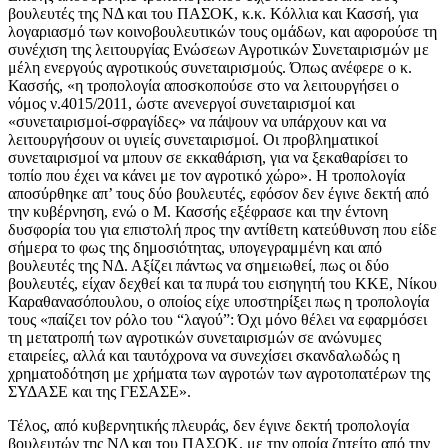
βουλευτές της ΝΔ και του ΠΑΣΟΚ, κ.κ. Κόλλια και Κασσή, για
λογαριασμό των κοινοβουλευτικών τους ομάδων, και αφορούσε τη
συνέχιση της λειτουργίας Ενώσεων Αγροτικών Συνεταιρισμών με
μέλη ενεργούς αγροτικούς συνεταιρισμούς. Όπως ανέφερε ο κ.
Κασσής, «η τροπολογία αποσκοπούσε στο να λειτουργήσει ο
νόμος ν.4015/2011, ώστε ανενεργοί συνεταιρισμοί και
«συνεταιρισμοί-σφραγίδες» να πάψουν να υπάρχουν και να
λειτουργήσουν οι υγιείς συνεταιρισμοί. Οι προβληματικοί
συνεταιρισμοί να μπουν σε εκκαθάριση, για να ξεκαθαρίσει το
τοπίο που έχει να κάνει με τον αγροτικό χώρο». Η τροπολογία
αποσύρθηκε απ’ τους δύο βουλευτές, εφόσον δεν έγινε δεκτή από
την κυβέρνηση, ενώ ο Μ. Κασσής εξέφρασε και την έντονη
δυσφορία του για επιστολή προς την αντίθετη κατεύθυνση που είδε
σήμερα το φως της δημοσιότητας, υπογεγραμμένη και από
βουλευτές της ΝΔ. Αξίζει πάντως να σημειωθεί, πως οι δύο
βουλευτές, είχαν δεχθεί και τα πυρά του εισηγητή του ΚΚΕ, Νίκου
Καραθανασόπουλου, ο οποίος είχε υποστηρίξει πως η τροπολογία
τους «παίζει τον ρόλο του “λαγού”: Όχι μόνο θέλει να εφαρμόσει
τη μετατροπή των αγροτικών συνεταιρισμών σε ανώνυμες
εταιρείες, αλλά και ταυτόχρονα να συνεχίσει σκανδαλωδώς η
χρηματοδότηση με χρήματα των αγροτών των αγροτοπατέρων της
ΣΥΔΑΣΕ και της ΓΕΣΑΣΕ».
Τέλος, από κυβερνητικής πλευράς, δεν έγινε δεκτή τροπολογία
βουλευτών της ΝΔ και του ΠΑΣΟΚ, με την οποία ζητείτο από την