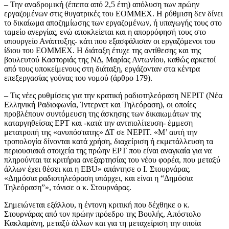
– Την αναδρομική (έπειτα από 2,5 έτη) απόλυση των πρώην
εργαζομένων στις θυγατρικές του ΕΟΜΜΕΧ. Η ρύθμιση δεν δίνει
το δικαίωμα αποζημίωσης των εργαζομένων, ή υπαγωγής τους στο
ταμείο ανεργίας, ενώ αποκλείεται και η απορρόφησή τους στο
υπουργείο Ανάπτυξης- κάτι που εξασφάλισαν οι εργαζόμενοι του
ίδιου του ΕΟΜΜΕΧ. Η διάταξη έτυχε της αντίθεσης και της
βουλευτού Καστοριάς της ΝΔ, Μαρίας Αντωνίου, καθώς αρκετοί
από τους υποκείμενους στη διάταξη, εργάζονταν στα κέντρα
επεξεργασίας γούνας του νομού (άρθρο 179).
– Τις νέες ρυθμίσεις για την κρατική ραδιοτηλεόραση ΝΕΡΙΤ (Νέα
Ελληνική Ραδιοφωνία, Ίντερνετ και Τηλεόραση), οι οποίες
προβλέπουν συντόμευση της άσκησης των δικαιωμάτων της
καταργηθείσας ΕΡΤ και -κατά την αντιπολίτευση- έμμεση
μετατροπή της «ανυπόστατης» ΔΤ σε ΝΕΡΙΤ. «Μ’ αυτή την
τροπολογία δίνονται κατά χρήση, διαχείριση ή εκμετάλλευση τα
περιουσιακά στοιχεία της πρώην ΕΡΤ που είναι αναγκαία για να
πληρούνται τα κριτήρια ανεξαρτησίας του νέου φορέα, που μεταξύ
άλλων έχει θέσει και η EBU» απάντησε ο Ι. Στουρνάρας.
«Δημόσια ραδιοτηλεόραση υπάρχει, και είναι η “Δημόσια
Τηλεόραση”», τόνισε ο κ. Στουρνάρας.
Σημειώνεται εξάλλου, η έντονη κριτική που δέχθηκε ο κ.
Στουρνάρας από τον πρώην πρόεδρο της Βουλής, Απόστολο
Κακλαμάνη, μεταξύ άλλων και για τη μεταχείριση την οποία