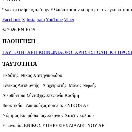
Όλες οι ειδήσεις από την Ελλάδα και τον κόσμο με την εγκυρότητα τ
Facebook
X
Instagram
YouTube
Viber
© 2026 ENIKOS
ΠΛΟΗΓΗΣΗ
ΤΑΥΤΟΤΗΤΑ
ΕΠΙΚΟΙΝΩΝΙΑ
ΟΡΟΙ ΧΡΗΣΗΣ
ΠΟΛΙΤΙΚΗ ΠΡΟΣ
ΤΑΥΤΟΤΗΤΑ
Εκδότης:
Νίκος Χατζηνικολάου
Γενικός Διευθυντής - Διαχειριστής:
Μάνος Νιφλής
Διευθύντρια Σύνταξης:
Στεφανία Κασίμη
Ιδιοκτησία - Δικαιούχος domain:
ENIKOS AE
Νόμιμος Εκπρόσωπος:
Στέργιος Χατζηνικολάου
Επωνυμία:
ΕΝΙΚΟΣ ΥΠΗΡΕΣΙΕΣ ΔΙΑΔΙΚΤΥΟΥ ΑΕ