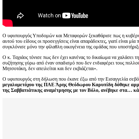
Ο υφυπουργός Υποδομών και Μεταφορών ξεκαθάρισε πως η κυβέρνησ
αυτού του είδους οι προσεγγίσεις είναι απαράδεκτες, γιατί είναι μ
συγκλόνισε μόνο την φίλαθλη οικογένεια της ομάδας που υποστήριξ
Ο κ. Ταχιάος τόνισε πως δεν έχει κανένας το δικαίωμα να χαλάσει τ
συζήτησης γύρω από έναν οπαδισμό που δεν ενδιαφέρει τους πολλού
Μητσοτάκη, δεν απειλείται και δεν εκβιάζεται».
Ο υφυπουργός στη δήλωση που έκανε έξω από την Εισαγγελία σεβό
μεγαλομετόχου της ΠΑΕ Άρης Θεόδωρου Καρυπίδη δόθηκε αρμοδ
της Σαββατιάτικης αναμέτρησης με τον Βόλο, ανέβηκε στα… κ