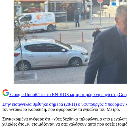
Google
Προσθέστε το ENIKOS ως προτιμώμενη πηγή στη Goo
Στην εισαγγελία βρέθηκε σήμερα (28/11) ο υφυπουργός Υποδομών 
τον Θεόδωρο Καρυπίδη, που αφορούσαν τα εγκαίνια του Μετρό.
Συγκεκριμένα ανέφερε ότι «χθες δέχθηκα τηλεφώνημα από μεγαλοπαρ
χιλιάδες άτομα, ετοιμάζονται να σας χαλάσουν αυτό που εσείς ετο