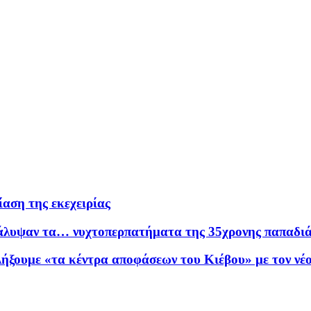
αση της εκεχειρίας
κάλυψαν τα… νυχτοπερπατήματα της 35χρονης παπαδι
λήξουμε «τα κέντρα αποφάσεων του Κιέβου» με τον νέ