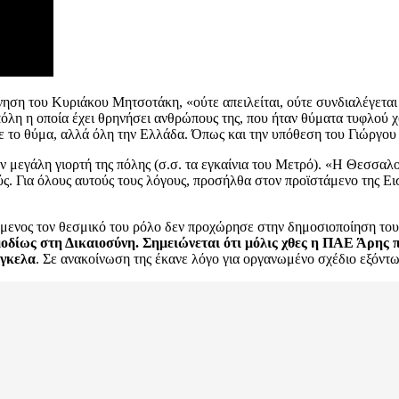
η του Κυριάκου Μητσοτάκη, «ούτε απειλείται, ούτε συνδιαλέγεται
ία πόλη η οποία έχει θρηνήσει ανθρώπους της, που ήταν θύματα τυφλού
ε το θύμα, αλλά όλη την Ελλάδα. Όπως και την υπόθεση του Γιώργου
ην μεγάλη γιορτή της πόλης (σ.σ. τα εγκαίνια του Μετρό). «Η Θεσσαλ
ς. Για όλους αυτούς τους λόγους, προσήλθα στον προϊστάμενο της Ει
μενος τον θεσμικό του ρόλο δεν προχώρησε στην δημοσιοποίηση το
ίως στη Δικαιοσύνη. Σημειώνεται ότι μόλις χθες η ΠΑΕ Άρης π
άγκελα
. Σε ανακοίνωση της έκανε λόγο για οργανωμένο σχέδιο εξόντω