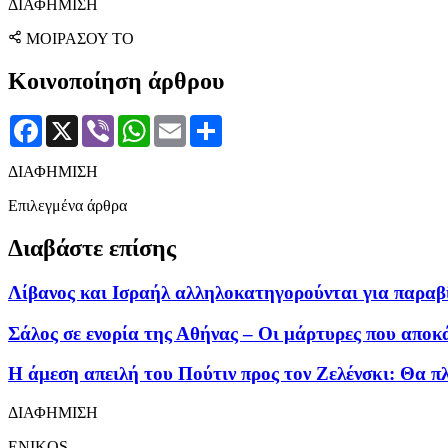
ΔΙΑΦΗΜΙΣΗ
ΜΟΙΡΑΣΟΥ ΤΟ
Κοινοποίηση άρθρου
Facebook
X
Viber
WhatsApp
Email
Μοιραστείτε
ΔΙΑΦΗΜΙΣΗ
Επιλεγμένα άρθρα
Διαβάστε επίσης
Λίβανος και Ισραήλ αλληλοκατηγορούνται για παραβί
Σάλος σε ενορία της Αθήνας – Οι μάρτυρες που απο
Η άμεση απειλή του Πούτιν προς τον Ζελένσκι: Θα π
ΔΙΑΦΗΜΙΣΗ
ENIKOS