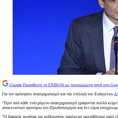
Google
Προσθέστε το ENIKOS ως προτιμώμενη πηγή στη Goo
Για τον πρόσφατο ανασχηματισμό και την επιλογή του Ευάγγελου
Α
“Πριν από κάθε ενδεχόμενο ανασχηματισμό γράφονται πολλά κείμενα,
αποκλειστικό προνόμιο του Πρωθυπουργού και δεν είμαι υποχρεωμένο
“Ο βασικός πυρήνας της κυβέρνησης παρέμεινε αμετάβλητος γιατί ε