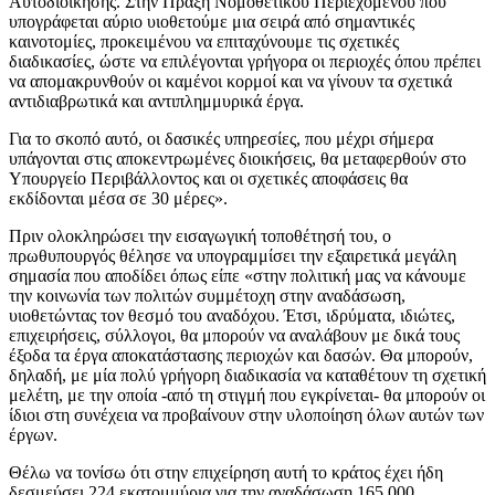
Αυτοδιοίκησης. Στην Πράξη Νομοθετικού Περιεχομένου που
υπογράφεται αύριο υιοθετούμε μια σειρά από σημαντικές
καινοτομίες, προκειμένου να επιταχύνουμε τις σχετικές
διαδικασίες, ώστε να επιλέγονται γρήγορα οι περιοχές όπου πρέπει
να απομακρυνθούν οι καμένοι κορμοί και να γίνουν τα σχετικά
αντιδιαβρωτικά και αντιπλημμυρικά έργα.
Για το σκοπό αυτό, οι δασικές υπηρεσίες, που μέχρι σήμερα
υπάγονται στις αποκεντρωμένες διοικήσεις, θα μεταφερθούν στο
Υπουργείο Περιβάλλοντος και οι σχετικές αποφάσεις θα
εκδίδονται μέσα σε 30 μέρες».
Πριν ολοκληρώσει την εισαγωγική τοποθέτησή του, ο
πρωθυπουργός θέλησε να υπογραμμίσει την εξαιρετικά μεγάλη
σημασία που αποδίδει όπως είπε «στην πολιτική μας να κάνουμε
την κοινωνία των πολιτών συμμέτοχη στην αναδάσωση,
υιοθετώντας τον θεσμό του αναδόχου. Έτσι, ιδρύματα, ιδιώτες,
επιχειρήσεις, σύλλογοι, θα μπορούν να αναλάβουν με δικά τους
έξοδα τα έργα αποκατάστασης περιοχών και δασών. Θα μπορούν,
δηλαδή, με μία πολύ γρήγορη διαδικασία να καταθέτουν τη σχετική
μελέτη, με την οποία -από τη στιγμή που εγκρίνεται- θα μπορούν οι
ίδιοι στη συνέχεια να προβαίνουν στην υλοποίηση όλων αυτών των
έργων.
Θέλω να τονίσω ότι στην επιχείρηση αυτή το κράτος έχει ήδη
δεσμεύσει 224 εκατομμύρια για την αναδάσωση 165.000