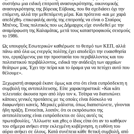
συστήσω μια ειδική επιτροπή ανασυγκρότησης, οικονομικής
ανασυγκρότησης της βόρειας Εύβοιας, που θα σχεδιάσει όχι την
επόμενη, αλλά την μεθεπόμενη μέρα. Και πρότεινα -και με χαρά
απεδέχθη- επικεφαλής αυτής της επιτροπής να είναι ο Σταύρος
Μπένος. Ένας πολιτικός που ως Δήμαρχος είχε συνδεθεί με την
αναμόρφωση της Καλαμάτας, μετά τους καταστροφικούς σεισμούς
το 1986.
Ως υπουργός Εσωτερικών καθιέρωσε το θεσμό των ΚΕΠ, αλλά
πάνω από όλα ως ενεργός πολίτης έχει αποδείξει την ευαισθησία
του, εργαζόμενος για την προστασία του περιβάλλοντος και του
πολιτιστικού περιβάλλοντος, ειδικά την ανάδειξη των αρχαίων
θεάτρων μας. Έχει την πείρα και το όραμα για να πετύχει αυτό που
θέλουμε».
Ξεχωριστή αναφορά έκανε όμως και στο ότι είναι ευπρόσδεκτη η
συμβολή της αντιπολίτευσης. Είπε χαρακτηριστικά: «Και κάτι
τελευταίο: άκουσα πριν από λίγο τον κ. Τσίπρα να διατυπώνει
κάποιες γενικές προτάσεις με τις οποίες είναι δύσκολο να
διαφωνήσει κανείς. Μερικές μάλιστα, όπως διαπιστώνετε, γίνονται
ήδη πράξη. Εννοείται, λοιπόν, ότι οι εκπρόσωποι της
αντιπολίτευσης είναι ευπρόσδεκτοι σε όλες αυτές τις
πρωτοβουλίες. ‘Αλλωστε και χθες ο ίδιος είπα ότι αν το καθήκον
του σήμερα ανήκει στην εκλεγμένη κυβέρνηση, η ευθύνη του
αύριο ανήκει σε όλους. Κατά συνέπεια κάθε θετική συμβολή, από