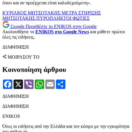
όπου και αν προέρχεται είναι καλοδεχούμενη».
ΚΥΡΙΑΚΟΣ ΜΗΤΣΟΤΑΚΗΣ
ΜΕΤΡΑ ΣΤΗΡΙΞΗΣ
ΜΗΤΣΟΤΑΚΗΣ
ΠΥΡΟΠΛΗΚΤΟΙ
ΦΩΤΙΕΣ
Google
Προσθέστε το ENIKOS στην Google
Ακολουθήστε το
ENIKOS στο Google News
και μάθετε πρώτοι
όλες τις ειδήσεις.
ΔΙΑΦΗΜΙΣΗ
ΜΟΙΡΑΣΟΥ ΤΟ
Κοινοποίηση άρθρου
Facebook
X
Viber
WhatsApp
Email
Μοιραστείτε
ΔΙΑΦΗΜΙΣΗ
ΔΙΑΦΗΜΙΣΗ
ENIKOS
Όλες οι ειδήσεις από την Ελλάδα και τον κόσμο με την εγκυρότητα
του enikos.gr.