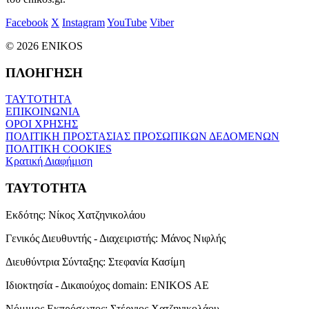
Facebook
X
Instagram
YouTube
Viber
© 2026 ENIKOS
ΠΛΟΗΓΗΣΗ
ΤΑΥΤΟΤΗΤΑ
ΕΠΙΚΟΙΝΩΝΙΑ
ΟΡΟΙ ΧΡΗΣΗΣ
ΠΟΛΙΤΙΚΗ ΠΡΟΣΤΑΣΙΑΣ ΠΡΟΣΩΠΙΚΩΝ ΔΕΔΟΜΕΝΩΝ
ΠΟΛΙΤΙΚΗ COOKIES
Κρατική Διαφήμιση
ΤΑΥΤΟΤΗΤΑ
Εκδότης:
Νίκος Χατζηνικολάου
Γενικός Διευθυντής - Διαχειριστής:
Μάνος Νιφλής
Διευθύντρια Σύνταξης:
Στεφανία Κασίμη
Ιδιοκτησία - Δικαιούχος domain:
ENIKOS AE
Νόμιμος Εκπρόσωπος:
Στέργιος Χατζηνικολάου