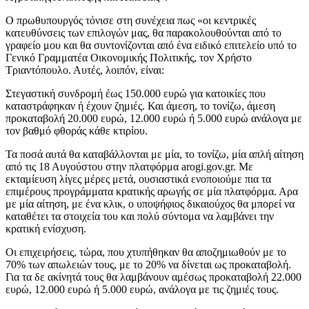
Ο πρωθυπουργός τόνισε στη συνέχεια πως «οι κεντρικές
κατευθύνσεις των επιλογών μας, θα παρακολουθούνται από το
γραφείο μου και θα συντονίζονται από ένα ειδικό επιτελείο υπό το
Γενικό Γραμματέα Οικονομικής Πολιτικής, τον Χρήστο
Τριαντόπουλο. Αυτές, λοιπόν, είναι:
Στεγαστική συνδρομή έως 150.000 ευρώ για κατοικίες που
καταστράφηκαν ή έχουν ζημιές. Και άμεση, το τονίζω, άμεση
προκαταβολή 20.000 ευρώ, 12.000 ευρώ ή 5.000 ευρώ ανάλογα με
τον βαθμό φθοράς κάθε κτιρίου.
Τα ποσά αυτά θα καταβάλλονται με μία, το τονίζω, μία απλή αίτηση
από τις 18 Αυγούστου στην πλατφόρμα arogi.gov.gr. Με
εκταμίευση λίγες μέρες μετά, ουσιαστικά ενοποιούμε πια τα
επιμέρους προγράμματα κρατικής αρωγής σε μία πλατφόρμα. Αρα
με μία αίτηση, με ένα κλικ, ο υποψήφιος δικαιούχος θα μπορεί να
καταθέτει τα στοιχεία του και πολύ σύντομα να λαμβάνει την
κρατική ενίσχυση.
Οι επιχειρήσεις, τώρα, που χτυπήθηκαν θα αποζημιωθούν με το
70% των απωλειών τους, με το 20% να δίνεται ως προκαταβολή.
Για τα δε ακίνητά τους θα λαμβάνουν αμέσως προκαταβολή 22.000
ευρώ, 12.000 ευρώ ή 5.000 ευρώ, ανάλογα με τις ζημιές τους.