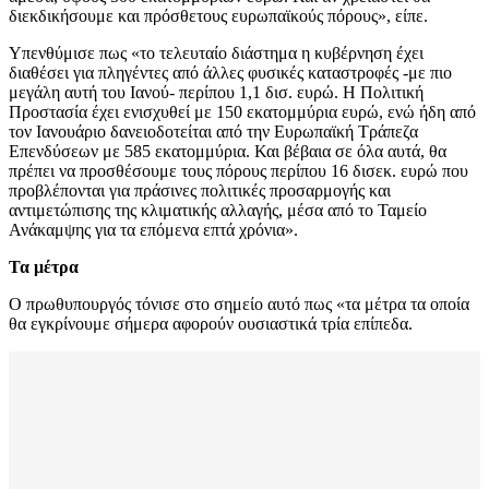
διεκδικήσουμε και πρόσθετους ευρωπαϊκούς πόρους», είπε.
Υπενθύμισε πως «το τελευταίο διάστημα η κυβέρνηση έχει
διαθέσει για πληγέντες από άλλες φυσικές καταστροφές -με πιο
μεγάλη αυτή του Ιανού- περίπου 1,1 δισ. ευρώ. Η Πολιτική
Προστασία έχει ενισχυθεί με 150 εκατομμύρια ευρώ, ενώ ήδη από
τον Ιανουάριο δανειοδοτείται από την Ευρωπαϊκή Τράπεζα
Επενδύσεων με 585 εκατομμύρια. Και βέβαια σε όλα αυτά, θα
πρέπει να προσθέσουμε τους πόρους περίπου 16 δισεκ. ευρώ που
προβλέπονται για πράσινες πολιτικές προσαρμογής και
αντιμετώπισης της κλιματικής αλλαγής, μέσα από το Ταμείο
Ανάκαμψης για τα επόμενα επτά χρόνια».
Τα μέτρα
Ο πρωθυπουργός τόνισε στο σημείο αυτό πως «τα μέτρα τα οποία
θα εγκρίνουμε σήμερα αφορούν ουσιαστικά τρία επίπεδα.