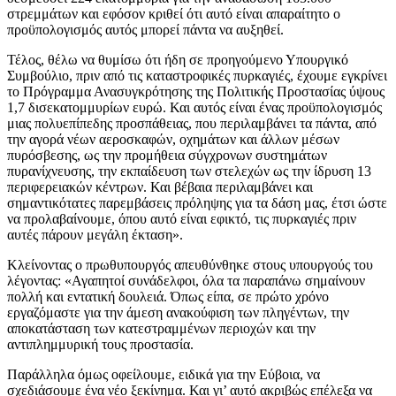
στρεμμάτων και εφόσον κριθεί ότι αυτό είναι απαραίτητο ο
προϋπολογισμός αυτός μπορεί πάντα να αυξηθεί.
Τέλος, θέλω να θυμίσω ότι ήδη σε προηγούμενο Υπουργικό
Συμβούλιο, πριν από τις καταστροφικές πυρκαγιές, έχουμε εγκρίνει
το Πρόγραμμα Ανασυγκρότησης της Πολιτικής Προστασίας ύψους
1,7 δισεκατομμυρίων ευρώ. Και αυτός είναι ένας προϋπολογισμός
μιας πολυεπίπεδης προσπάθειας, που περιλαμβάνει τα πάντα, από
την αγορά νέων αεροσκαφών, οχημάτων και άλλων μέσων
πυρόσβεσης, ως την προμήθεια σύγχρονων συστημάτων
πυρανίχνευσης, την εκπαίδευση των στελεχών ως την ίδρυση 13
περιφερειακών κέντρων. Και βέβαια περιλαμβάνει και
σημαντικότατες παρεμβάσεις πρόληψης για τα δάση μας, έτσι ώστε
να προλαβαίνουμε, όπου αυτό είναι εφικτό, τις πυρκαγιές πριν
αυτές πάρουν μεγάλη έκταση».
Κλείνοντας ο πρωθυπουργός απευθύνθηκε στους υπουργούς του
λέγοντας: «Αγαπητοί συνάδελφοι, όλα τα παραπάνω σημαίνουν
πολλή και εντατική δουλειά. Όπως είπα, σε πρώτο χρόνο
εργαζόμαστε για την άμεση ανακούφιση των πληγέντων, την
αποκατάσταση των κατεστραμμένων περιοχών και την
αντιπλημμυρική τους προστασία.
Παράλληλα όμως οφείλουμε, ειδικά για την Εύβοια, να
σχεδιάσουμε ένα νέο ξεκίνημα. Και γι’ αυτό ακριβώς επέλεξα να