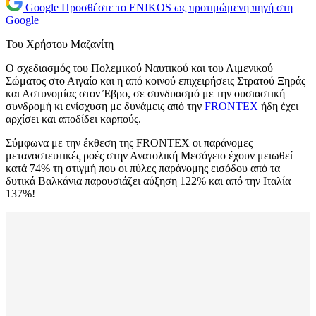
Google
Προσθέστε το ENIKOS ως προτιμώμενη πηγή στη
Google
Του Χρήστου Μαζανίτη
Ο σχεδιασμός του Πολεμικού Ναυτικού και του Λιμενικού
Σώματος στο Αιγαίο και η από κοινού επιχειρήσεις Στρατού Ξηράς
και Αστυνομίας στον Έβρο, σε συνδυασμό με την ουσιαστική
συνδρομή κι ενίσχυση με δυνάμεις από την
FRONTEX
ήδη έχει
αρχίσει και αποδίδει καρπούς.
Σύμφωνα με την έκθεση της FRONTEX οι παράνομες
μεταναστευτικές ροές στην Ανατολική Μεσόγειο έχουν μειωθεί
κατά 74% τη στιγμή που οι πύλες παράνομης εισόδου από τα
δυτικά Βαλκάνια παρουσιάζει αύξηση 122% και από την Ιταλία
137%!