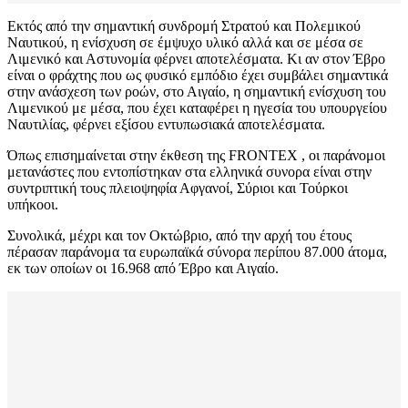
Εκτός από την σημαντική συνδρομή Στρατού και Πολεμικού
Ναυτικού, η ενίσχυση σε έμψυχο υλικό αλλά και σε μέσα σε
Λιμενικό και Αστυνομία φέρνει αποτελέσματα. Κι αν στον Έβρο
είναι ο φράχτης που ως φυσικό εμπόδιο έχει συμβάλει σημαντικά
στην ανάσχεση των ροών, στο Αιγαίο, η σημαντική ενίσχυση του
Λιμενικού με μέσα, που έχει καταφέρει η ηγεσία του υπουργείου
Ναυτιλίας, φέρνει εξίσου εντυπωσιακά αποτελέσματα.
Όπως επισημαίνεται στην έκθεση της FRONTEX , οι παράνομοι
μετανάστες που εντοπίστηκαν στα ελληνικά συνορα είναι στην
συντριπτική τους πλειοψηφία Αφγανοί, Σύριοι και Τούρκοι
υπήκοοι.
Συνολικά, μέχρι και τον Οκτώβριο, από την αρχή του έτους
πέρασαν παράνομα τα ευρωπαϊκά σύνορα περίπου 87.000 άτομα,
εκ των οποίων οι 16.968 από Έβρο και Αιγαίο.