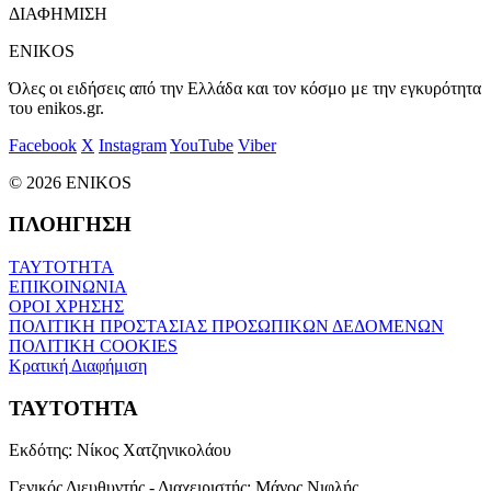
ΔΙΑΦΗΜΙΣΗ
ENIKOS
Όλες οι ειδήσεις από την Ελλάδα και τον κόσμο με την εγκυρότητα
του enikos.gr.
Facebook
X
Instagram
YouTube
Viber
© 2026 ENIKOS
ΠΛΟΗΓΗΣΗ
ΤΑΥΤΟΤΗΤΑ
ΕΠΙΚΟΙΝΩΝΙΑ
ΟΡΟΙ ΧΡΗΣΗΣ
ΠΟΛΙΤΙΚΗ ΠΡΟΣΤΑΣΙΑΣ ΠΡΟΣΩΠΙΚΩΝ ΔΕΔΟΜΕΝΩΝ
ΠΟΛΙΤΙΚΗ COOKIES
Κρατική Διαφήμιση
ΤΑΥΤΟΤΗΤΑ
Εκδότης:
Νίκος Χατζηνικολάου
Γενικός Διευθυντής - Διαχειριστής:
Μάνος Νιφλής