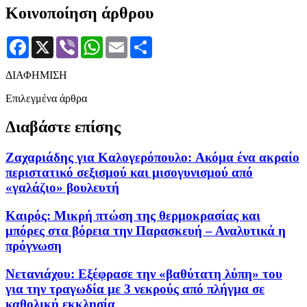
Κοινοποίηση άρθρου
Facebook
X
Viber
WhatsApp
Email
Μοιραστείτε
ΔΙΑΦΗΜΙΣΗ
Επιλεγμένα άρθρα
Διαβάστε επίσης
Ζαχαριάδης για Καλογερόπουλο: Aκόμα ένα ακραίο
περιστατικό σεξισμού και μισογυνισμού από
«γαλάζιο» βουλευτή
Καιρός: Μικρή πτώση της θερμοκρασίας και
μπόρες στα βόρεια την Παρασκευή – Αναλυτικά η
πρόγνωση
Νετανιάχου: Εξέφρασε την «βαθύτατη λύπη» του
για την τραγωδία με 3 νεκρούς από πλήγμα σε
καθολική εκκλησία