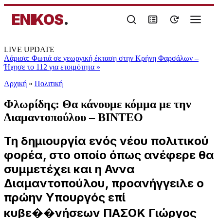
ENIKOS
.
LIVE UPDATE
Λάρισα: Φωτιά σε γεωργική έκταση στην Κρήνη Φαρσάλων –
Ήχησε το 112 για ετοιμότητα
»
Αρχική
»
Πολιτική
Φλωρίδης: Θα κάνουμε κόμμα με την
Διαμαντοπούλου – ΒΙΝΤΕΟ
Τη δημιουργία ενός νέου πολιτικού
φορέα, στο οποίο όπως ανέφερε θα
συμμετέχει και η Αννα
Διαμαντοπούλου, προανήγγειλε ο
πρώην Υπουργός επί
κυβε��νήσεων ΠΑΣΟΚ Γιώργος