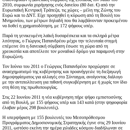
2010, συμφωνία χορήγησης ενός δανείου (80 δισ. €) από την
Ευρωπαϊκή Κεντρική Τράπεζα, τις χώρες – μέλη της Ζώνης του
Ευρώ και το ΔΝΤ. Είχε προηγηθεί η κύρωση από τη Βουλή του
Μνημονίου, των μέτρων δηλαδή που θα λαμβάνονταν προκειμένου
να δοθεί η χρηματοδότηση, με 172 ψήφους υπέρ.
Παρά τη γενικευμένη λαϊκή δυσαρέσκεια και τα σκληρά μέτρα
λιτότητας, ο Γιώργος Παπανδρέου μέχρι την τελευταία στιγμή
επέμεινε ότι η δανειακή σύμβαση έσωσε τη χώρα από τη
χρεοκοπία και αποτέλεσε τον μοναδικό δρόμο για παραμονή στην
Ευρωζώνη.
Τον Ιούνιο του 2011 ο Γεώργιος Παπανδρέου προχώρησε σε
ανασχηματισμό της κυβέρνησης και προανήγγειλε τη διεξαγωγή
δημοψηφίσματος για αλλαγές στο Σύνταγμα, ανοίγοντας διάλογο
με την αντιπολίτευση για πιθανή συγκυβέρνηση με ή χωρίς τον ίδιο
στη θέση της πρωθυπουργίας.
Στις 22 Ιουνίου 2011 η νέα κυβέρνηση πήρε ψήφο εμπιστοσύνης
από τη Βουλή, με 155 ψήφους υπέρ και 143 κατά (στην ψηφοφορία
έλαβαν μέρος 298 βουλευτές).
Η υπερψήφιση με 155 βουλευτές του Μεσοπρόθεσμου
Προγράμματος Δημοσιονομικής Στρατηγικής έγινε στις 29 Ιουνίου
2011, ωστόσο εκείνη την ημέρα χιλιάδες κόσμου διαδήλωναν σε