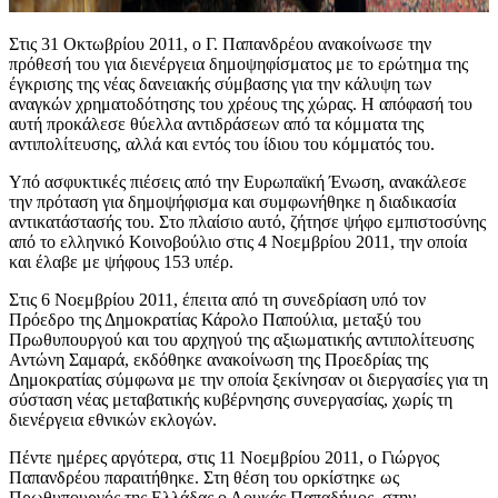
Στις 31 Οκτωβρίου 2011, ο Γ. Παπανδρέου ανακοίνωσε την
πρόθεσή του για διενέργεια δημοψηφίσματος με το ερώτημα της
έγκρισης της νέας δανειακής σύμβασης για την κάλυψη των
αναγκών χρηματοδότησης του χρέους της χώρας. Η απόφασή του
αυτή προκάλεσε θύελλα αντιδράσεων από τα κόμματα της
αντιπολίτευσης, αλλά και εντός του ίδιου του κόμματός του.
Υπό ασφυκτικές πιέσεις από την Ευρωπαϊκή Ένωση, ανακάλεσε
την πρόταση για δημοψήφισμα και συμφωνήθηκε η διαδικασία
αντικατάστασής του. Στο πλαίσιο αυτό, ζήτησε ψήφο εμπιστοσύνης
από το ελληνικό Κοινοβούλιο στις 4 Νοεμβρίου 2011, την οποία
και έλαβε με ψήφους 153 υπέρ.
Στις 6 Νοεμβρίου 2011, έπειτα από τη συνεδρίαση υπό τον
Πρόεδρο της Δημοκρατίας Κάρολο Παπούλια, μεταξύ του
Πρωθυπουργού και του αρχηγού της αξιωματικής αντιπολίτευσης
Αντώνη Σαμαρά, εκδόθηκε ανακοίνωση της Προεδρίας της
Δημοκρατίας σύμφωνα με την οποία ξεκίνησαν οι διεργασίες για τη
σύσταση νέας μεταβατικής κυβέρνησης συνεργασίας, χωρίς τη
διενέργεια εθνικών εκλογών.
Πέντε ημέρες αργότερα, στις 11 Νοεμβρίου 2011, ο Γιώργος
Παπανδρέου παραιτήθηκε. Στη θέση του ορκίστηκε ως
Πρωθυπουργός της Ελλάδας ο Λουκάς Παπαδήμος, στην