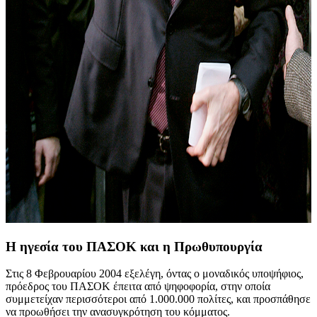
Η ηγεσία του ΠΑΣΟΚ και η Πρωθυπουργία
Στις 8 Φεβρουαρίου 2004 εξελέγη, όντας ο μοναδικός υποψήφιος,
πρόεδρος του ΠΑΣΟΚ έπειτα από ψηφοφορία, στην οποία
συμμετείχαν περισσότεροι από 1.000.000 πολίτες, και προσπάθησε
να προωθήσει την ανασυγκρότηση του κόμματος.