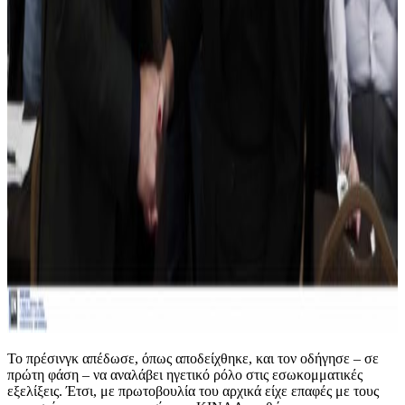
Το πρέσινγκ απέδωσε, όπως αποδείχθηκε, και τον οδήγησε – σε
πρώτη φάση – να αναλάβει ηγετικό ρόλο στις εσωκομματικές
εξελίξεις. Έτσι, με πρωτοβουλία του αρχικά είχε επαφές με τους