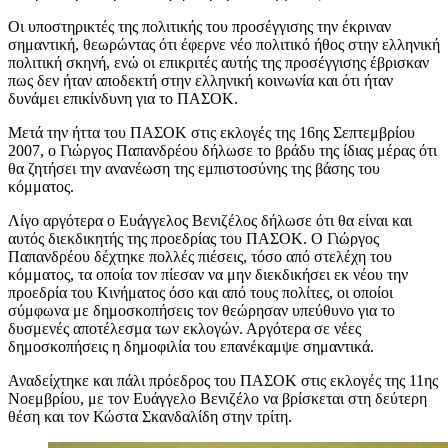
Οι υποστηρικτές της πολιτικής του προσέγγισης την έκριναν
σημαντική, θεωρώντας ότι έφερνε νέο πολιτικό ήθος στην ελληνική
πολιτική σκηνή, ενώ οι επικριτές αυτής της προσέγγισης έβρισκαν
πως δεν ήταν αποδεκτή στην ελληνική κοινωνία και ότι ήταν
δυνάμει επικίνδυνη για το ΠΑΣΟΚ.
Μετά την ήττα του ΠΑΣΟΚ στις εκλογές της 16ης Σεπτεμβρίου
2007, ο Γιώργος Παπανδρέου δήλωσε το βράδυ της ίδιας μέρας ότι
θα ζητήσει την ανανέωση της εμπιστοσύνης της βάσης του
κόμματος.
Λίγο αργότερα ο Ευάγγελος Βενιζέλος δήλωσε ότι θα είναι και
αυτός διεκδικητής της προεδρίας του ΠΑΣΟΚ. Ο Γιώργος
Παπανδρέου δέχτηκε πολλές πιέσεις, τόσο από στελέχη του
κόμματος, τα οποία τον πίεσαν να μην διεκδικήσει εκ νέου την
προεδρία του Κινήματος όσο και από τους πολίτες, οι οποίοι
σύμφωνα με δημοσκοπήσεις τον θεώρησαν υπεύθυνο για το
δυσμενές αποτέλεσμα των εκλογών. Αργότερα σε νέες
δημοσκοπήσεις η δημοφιλία του επανέκαμψε σημαντικά.
Αναδείχτηκε και πάλι πρόεδρος του ΠΑΣΟΚ στις εκλογές της 11ης
Νοεμβρίου, με τον Ευάγγελο Βενιζέλο να βρίσκεται στη δεύτερη
θέση και τον Κώστα Σκανδαλίδη στην τρίτη.