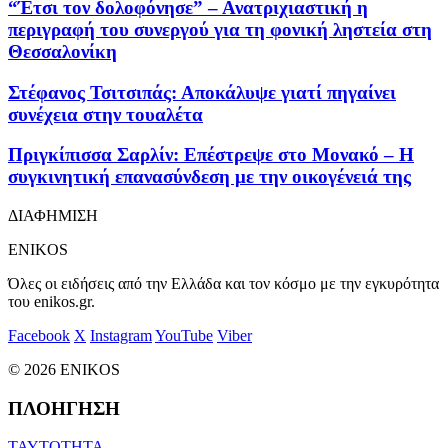
“Έτσι τον δολοφόνησε” – Ανατριχιαστική η
περιγραφή του συνεργού για τη φονική ληστεία στη
Θεσσαλονίκη
Στέφανος Τσιτσιπάς: Αποκάλυψε γιατί πηγαίνει
συνέχεια στην τουαλέτα
Πριγκίπισσα Σαρλίν: Επέστρεψε στο Μονακό – Η
συγκινητική επανασύνδεση με την οικογένειά της
ΔΙΑΦΗΜΙΣΗ
ENIKOS
Όλες οι ειδήσεις από την Ελλάδα και τον κόσμο με την εγκυρότητα
του enikos.gr.
Facebook
X
Instagram
YouTube
Viber
© 2026 ENIKOS
ΠΛΟΗΓΗΣΗ
ΤΑΥΤΟΤΗΤΑ