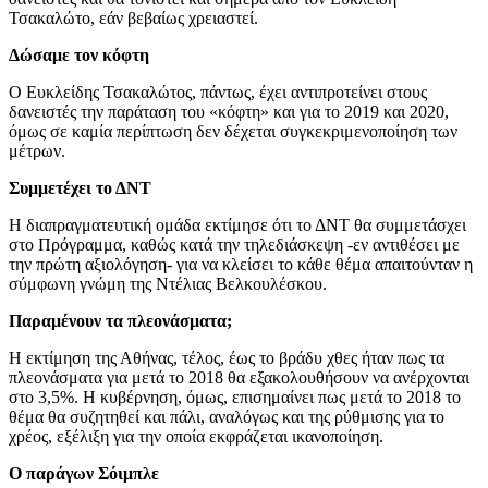
Τσακαλώτο, εάν βεβαίως χρειαστεί.
Δώσαμε τον κόφτη
Ο Ευκλείδης Τσακαλώτος, πάντως, έχει αντιπροτείνει στους
δανειστές την παράταση του «κόφτη» και για το 2019 και 2020,
όμως σε καμία περίπτωση δεν δέχεται συγκεκριμενοποίηση των
μέτρων.
Συμμετέχει το ΔΝΤ
Η διαπραγματευτική ομάδα εκτίμησε ότι το ΔΝΤ θα συμμετάσχει
στο Πρόγραμμα, καθώς κατά την τηλεδιάσκεψη -εν αντιθέσει με
την πρώτη αξιολόγηση- για να κλείσει το κάθε θέμα απαιτούνταν η
σύμφωνη γνώμη της Ντέλιας Βελκουλέσκου.
Παραμένουν τα πλεονάσματα;
Η εκτίμηση της Αθήνας, τέλος, έως το βράδυ χθες ήταν πως τα
πλεονάσματα για μετά το 2018 θα εξακολουθήσουν να ανέρχονται
στο 3,5%. Η κυβέρνηση, όμως, επισημαίνει πως μετά το 2018 το
θέμα θα συζητηθεί και πάλι, αναλόγως και της ρύθμισης για το
χρέος, εξέλιξη για την οποία εκφράζεται ικανοποίηση.
Ο παράγων Σόιμπλε