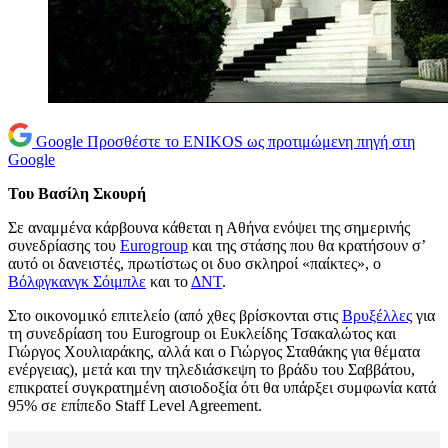
Google
Προσθέστε το ENIKOS ως προτιμώμενη πηγή στη
Google
Του Βασίλη Σκουρή
Σε αναμμένα κάρβουνα κάθεται η Αθήνα ενόψει της σημερινής
συνεδρίασης του
Eurogroup
και της στάσης που θα κρατήσουν σ’
αυτό οι δανειστές, πρωτίστως οι δυο σκληροί «παίκτες», ο
Βόλφγκανγκ Σόιμπλε
και το
ΔΝΤ
.
Στο οικονομικό επιτελείο (από χθες βρίσκονται στις
Βρυξέλλες
για
τη συνεδρίαση του Eurogroup οι Ευκλείδης Τσακαλώτος και
Γιώργος Χουλιαράκης, αλλά και ο Γιώργος Σταθάκης για θέματα
ενέργειας), μετά και την τηλεδιάσκεψη το βράδυ του Σαββάτου,
επικρατεί συγκρατημένη αισιοδοξία ότι θα υπάρξει συμφωνία κατά
95% σε επίπεδο Staff Level Agreement.