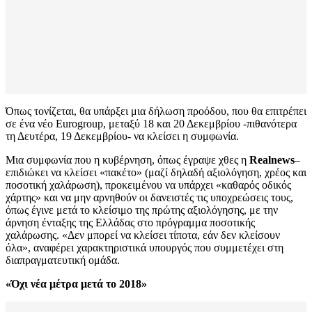
Όπως τονίζεται, θα υπάρξει μια δήλωση προόδου, που θα επιτρέπει
σε ένα νέο Eurogroup, μεταξύ 18 και 20 Δεκεμβρίου -πιθανότερα
τη Δευτέρα, 19 Δεκεμβρίου- να κλείσει η συμφωνία.
Μια συμφωνία που η κυβέρνηση, όπως έγραψε χθες η
Realnews
–
επιδιώκει να κλείσει «πακέτο» (μαζί δηλαδή αξιολόγηση, χρέος και
ποσοτική χαλάρωση), προκειμένου να υπάρχει «καθαρός οδικός
χάρτης» και να μην αρνηθούν οι δανειστές τις υποχρεώσεις τους,
όπως έγινε μετά το κλείσιμο της πρώτης αξιολόγησης, με την
άρνηση ένταξης της Ελλάδας στο πρόγραμμα ποσοτικής
χαλάρωσης. «Δεν μπορεί να κλείσει τίποτα, εάν δεν κλείσουν
όλα», αναφέρει χαρακτηριστικά υπουργός που συμμετέχει στη
διαπραγματευτική ομάδα.
«Όχι νέα μέτρα μετά το 2018»