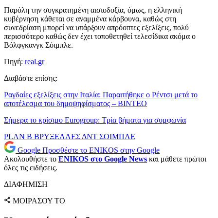
Παρόλη την συγκρατημένη αισιοδοξία, όμως, η ελληνική
κυβέρνηση κάθεται σε αναμμένα κάρβουνα, καθώς στη
συνεδρίαση μπορεί να υπάρξουν απρόοπτες εξελίξεις, πολύ
περισσότερο καθώς δεν έχει τοποθετηθεί τελεσίδικα ακόμα ο
Βόλφγκανγκ Σόιμπλε.
Πηγή:
real.gr
Διαβάστε επίσης:
Ραγδαίες εξελίξεις στην Ιταλία: Παραιτήθηκε ο Ρέντσι μετά το
αποτέλεσμα του δημοψηφίσματος – ΒΙΝΤΕΟ
Σήμερα το κρίσιμο Eurogroup: Τρία βήματα για συμφωνία
PLAN B
ΒΡΥΞΕΛΛΕΣ
ΔΝΤ
ΣΟΙΜΠΛΕ
Google
Προσθέστε το ENIKOS στην Google
Ακολουθήστε το
ENIKOS στο Google News
και μάθετε πρώτοι
όλες τις ειδήσεις.
ΔΙΑΦΗΜΙΣΗ
ΜΟΙΡΑΣΟΥ ΤΟ