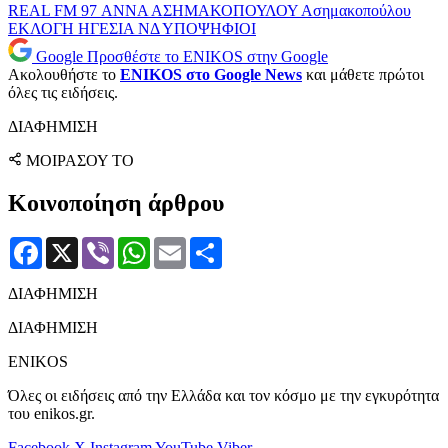
REAL FM 97
ΑΝΝΑ ΑΣΗΜΑΚΟΠΟΥΛΟΥ
Ασημακοπούλου
ΕΚΛΟΓΗ
ΗΓΕΣΙΑ
ΝΔ
ΥΠΟΨΗΦΙΟΙ
Google
Προσθέστε το ENIKOS στην Google
Ακολουθήστε το
ENIKOS στο Google News
και μάθετε πρώτοι
όλες τις ειδήσεις.
ΔΙΑΦΗΜΙΣΗ
ΜΟΙΡΑΣΟΥ ΤΟ
Κοινοποίηση άρθρου
Facebook
X
Viber
WhatsApp
Email
Μοιραστείτε
ΔΙΑΦΗΜΙΣΗ
ΔΙΑΦΗΜΙΣΗ
ENIKOS
Όλες οι ειδήσεις από την Ελλάδα και τον κόσμο με την εγκυρότητα
του enikos.gr.
Facebook
X
Instagram
YouTube
Viber