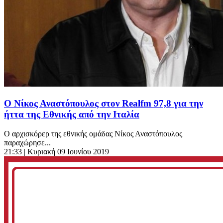
Ο Νίκος Αναστόπουλος στον Realfm 97,8 για την
ήττα της Εθνικής από την Ιταλία
Ο αρχισκόρερ της εθνικής ομάδας Νίκος Αναστόπουλος
παραχώρησε...
21:33
| Κυριακή 09 Ιουνίου 2019