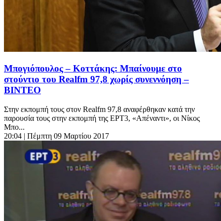
Μπογιόπουλος – Κοττάκης: Μπαίνουμε στο
στούντιο του Realfm 97,8 χωρίς συνεννόηση –
ΒΙΝΤΕΟ
Στην εκπομπή τους στον Realfm 97,8 αναφέρθηκαν κατά την
παρουσία τους στην εκπομπή της ΕΡΤ3, «Απέναντι», οι Νίκος
Μπο...
20:04
| Πέμπτη 09 Μαρτίου 2017