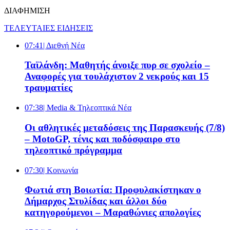
ΔΙΑΦΗΜΙΣΗ
ΤΕΛΕΥΤΑΙΕΣ ΕΙΔΗΣΕΙΣ
07:41
| Διεθνή Νέα
Ταϊλάνδη: Μαθητής άνοιξε πυρ σε σχολείο –
Αναφορές για τουλάχιστον 2 νεκρούς και 15
τραυματίες
07:38
| Media & Τηλεοπτικά Νέα
Οι αθλητικές μεταδόσεις της Παρασκευής (7/8)
– MotoGP, τένις και ποδόσφαιρο στο
τηλεοπτικό πρόγραμμα
07:30
| Κοινωνία
Φωτιά στη Βοιωτία: Προφυλακίστηκαν ο
Δήμαρχος Στυλίδας και άλλοι δύο
κατηγορούμενοι – Μαραθώνιες απολογίες