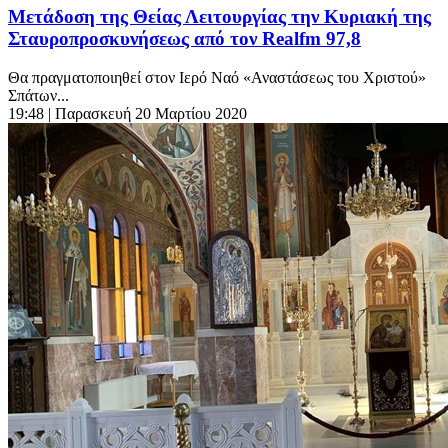
Μετάδοση της Θείας Λειτουργίας την Κυριακή της
Σταυροπροσκυνήσεως από τον Realfm 97,8
Θα πραγματοποιηθεί στον Ιερό Ναό «Αναστάσεως του Χριστού»
Σπάτων...
19:48
| Παρασκευή 20 Μαρτίου 2020