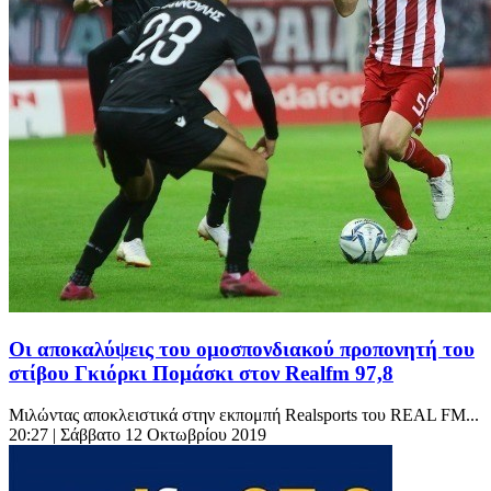
Οι αποκαλύψεις του ομοσπονδιακού προπονητή του
στίβου Γκιόρκι Πομάσκι στον Realfm 97,8
Μιλώντας αποκλειστικά στην εκπομπή Realsports του REAL FM...
20:27
| Σάββατο 12 Οκτωβρίου 2019