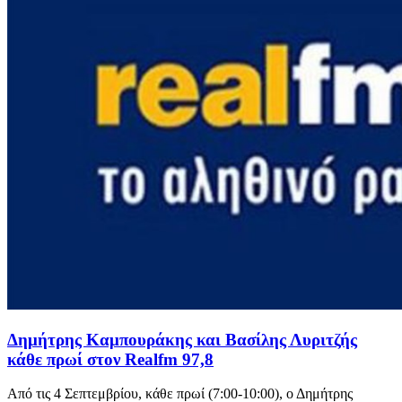
Δημήτρης Καμπουράκης και Βασίλης Λυριτζής
κάθε πρωί στον Realfm 97,8
Από τις 4 Σεπτεμβρίου, κάθε πρωί (7:00-10:00), ο Δημήτρης