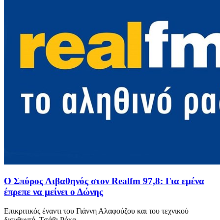
Ο Σπύρος Λιβαθηνός στον Realfm 97,8: Για εμένα
έπρεπε να μείνει ο Δώνης
Επικριτικός έναντι του Γιάννη Αλαφούζου και του τεχνικού
διευθυντή, Τσάβι Ρόκα...