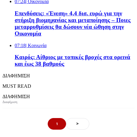
07:24
| Oικονομία
Επενδύσεις: «Ένεση» 4,4 δισ. ευρώ για την
στήριξη βιομηχανίας και μεταποίησης – Ποιες
μεταρρυθμίσεις θα δώσουν νέα ώθηση στην
Οικονομία
07:18
| Κοινωνία
Καιρός: Αίθριος με τοπικές βροχές στα ορεινά
και έως 38 βαθμούς
ΔΙΑΦΗΜΙΣΗ
MUST READ
ΔΙΑΦΗΜΙΣΗ
>
1