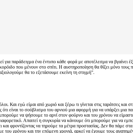
 για παράδειγμα ένα έντυπο κάθε φορά με αποτέλεσμα να βγαίνει έξι 
 κορόιδο που μένουν στο σπίτι. Η αυστηροποίηση θα θίξει μόνο τους 
αξιολογούμε θα το εξετάσουμε εκείνη τη στιγμή”.
οι. Και εγώ είμαι από χωριό και ξέρω τι γίνεται στις ταράτσες και στις
ς ότι είναι το σούβλισμα του αρνιού μια αφορμή για να υπάρξει μια π
 μπορούμε να ψήσουμε το αρνί στον φούρνο και του χρόνου να είμαστε
ιαφορετικό. Απαιτεί η συγκυρία να κάνουμε ότι μπορούμε για να εμπ
 και φροντίζοντας να τηρούμε τα μέτρα προστασίας. Δεν θα πάμε στα 
υμε του χρόνου και την επόμενη χρονιά, αρκεί να έχουμε τους αγαπη