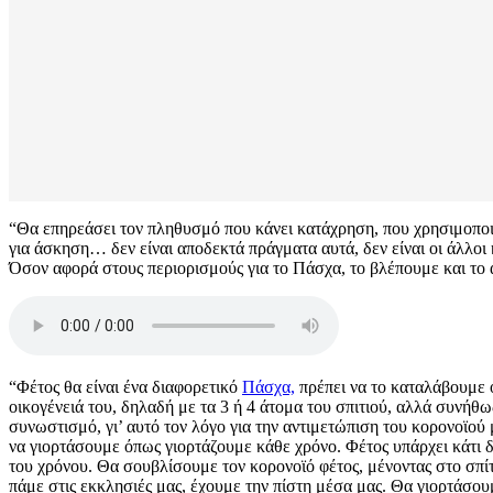
“Θα επηρεάσει τον πληθυσμό που κάνει κατάχρηση, που χρησιμοποιεί
για άσκηση… δεν είναι αποδεκτά πράγματα αυτά, δεν είναι οι άλλοι
Όσον αφορά στους περιορισμούς για το Πάσχα, το βλέπουμε και το 
“Φέτος θα είναι ένα διαφορετικό
Πάσχα,
πρέπει να το καταλάβουμε όλ
οικογένειά του, δηλαδή με τα 3 ή 4 άτομα του σπιτιού, αλλά συνήθω
συνωστισμό, γι’ αυτό τον λόγο για την αντιμετώπιση του κορονοϊού
να γιορτάσουμε όπως γιορτάζουμε κάθε χρόνο. Φέτος υπάρχει κάτι δ
του χρόνου. Θα σουβλίσουμε τον κορονοϊό φέτος, μένοντας στο σπίτι
πάμε στις εκκλησιές μας, έχουμε την πίστη μέσα μας. Θα γιορτάσο