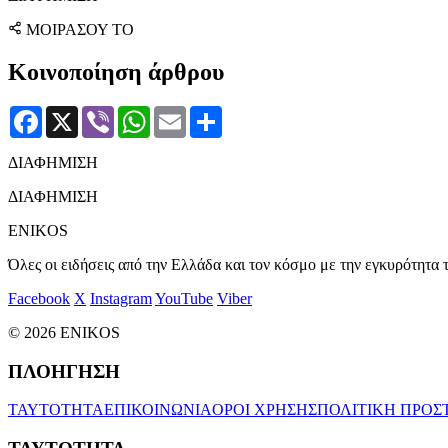
ΜΟΙΡΑΣΟΥ ΤΟ
Κοινοποίηση άρθρου
Facebook
X
Viber
WhatsApp
Email
Μοιραστείτε
ΔΙΑΦΗΜΙΣΗ
ΔΙΑΦΗΜΙΣΗ
ENIKOS
Όλες οι ειδήσεις από την Ελλάδα και τον κόσμο με την εγκυρότητα τ
Facebook
X
Instagram
YouTube
Viber
© 2026 ENIKOS
ΠΛΟΗΓΗΣΗ
ΤΑΥΤΟΤΗΤΑ
ΕΠΙΚΟΙΝΩΝΙΑ
ΟΡΟΙ ΧΡΗΣΗΣ
ΠΟΛΙΤΙΚΗ ΠΡΟΣ