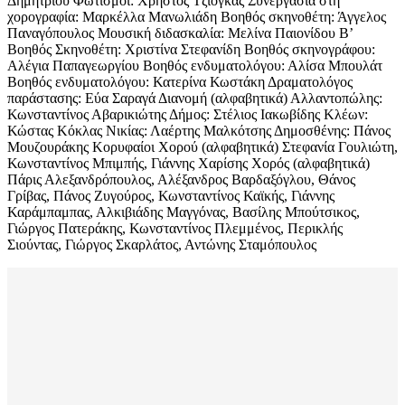
Δημητρίου Φωτισμοί: Χρήστος Τζιόγκας Συνεργασία στη
χορογραφία: Μαρκέλλα Μανωλιάδη Βοηθός σκηνοθέτη: Άγγελος
Παναγόπουλος Μουσική διδασκαλία: Μελίνα Παιονίδου Β’
Βοηθός Σκηνοθέτη: Χριστίνα Στεφανίδη Βοηθός σκηνογράφου:
Αλέγια Παπαγεωργίου Βοηθός ενδυματολόγου: Αλίσα Μπουλάτ
Βοηθός ενδυματολόγου: Κατερίνα Κωστάκη Δραματολόγος
παράστασης: Εύα Σαραγά Διανομή (αλφαβητικά) Αλλαντοπώλης:
Κωνσταντίνος Αβαρικιώτης Δήμος: Στέλιος Ιακωβίδης Κλέων:
Κώστας Κόκλας Νικίας: Λαέρτης Μαλκότσης Δημοσθένης: Πάνος
Μουζουράκης Κορυφαίοι Χορού (αλφαβητικά) Στεφανία Γουλιώτη,
Κωνσταντίνος Μπιμπής, Γιάννης Χαρίσης Χορός (αλφαβητικά)
Πάρις Αλεξανδρόπουλος, Αλέξανδρος Βαρδαξόγλου, Θάνος
Γρίβας, Πάνος Ζυγούρος, Κωνσταντίνος Καϊκής, Γιάννης
Καράμπαμπας, Αλκιβιάδης Μαγγόνας, Βασίλης Μπούτσικος,
Γιώργος Πατεράκης, Κωνσταντίνος Πλεμμένος, Περικλής
Σιούντας, Γιώργος Σκαρλάτος, Αντώνης Σταμόπουλος