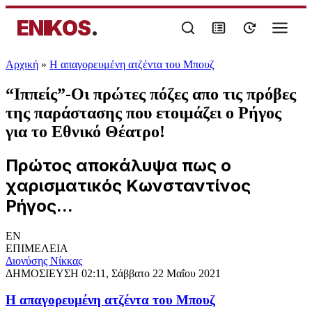
ENIKOS
.
Αρχική
»
Η απαγορευμένη ατζέντα του Μπουζ
“Ιππείς”-Οι πρώτες πόζες απο τις πρόβες
της παράστασης που ετοιμάζει ο Ρήγος
για το Εθνικό Θέατρο!
Πρώτος αποκάλυψα πως ο
χαρισματικός Κωνσταντίνος
Ρήγος...
EN
ΕΠΙΜΕΛΕΙΑ
Διονύσης Νίκκας
ΔΗΜΟΣΙΕΥΣΗ
02:11, Σάββατο 22 Μαΐου 2021
Η απαγορευμένη ατζέντα του Μπουζ