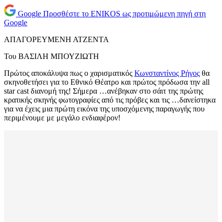
Google
Προσθέστε το ENIKOS ως προτιμώμενη πηγή στη
Google
ΑΠΑΓΟΡΕΥΜΕΝΗ ΑΤΖΕΝΤΑ
Του ΒΑΣΙΛΗ ΜΠΟΥΖΙΩΤΗ
Πρώτος αποκάλυψα πως ο χαρισματικός
Κωνσταντίνος Ρήγος
θα
σκηνοθετήσει για το Εθνικό Θέατρο και πρώτος πρόδωσα την all
star cast διανομή της! Σήμερα …ανέβηκαν στο σάιτ της πρώτης
κρατικής σκηνής φωτογραφίες από τις πρόβες και τις …δανείστηκα
για να έχεις μια πρώτη εικόνα της υποσχόμενης παραγωγής που
περιμένουμε με μεγάλο ενδιαφέρον!