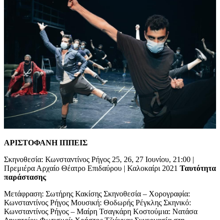
ΑΡΙΣΤΟΦΑΝΗ ΙΠΠΕΙΣ
Σκηνοθεσία: Κωνσταντίνος Ρήγος 25, 26, 27 Ιουνίου, 21:00 |
Πρεμιέρα Αρχαίο Θέατρο Επιδαύρου | Καλοκαίρι 2021
Ταυτότητα
παράστασης
Μετάφραση: Σωτήρης Κακίσης Σκηνοθεσία – Χορογραφία:
Κωνσταντίνος Ρήγος Μουσική: Θοδωρής Ρέγκλης Σκηνικό:
Κωνσταντίνος Ρήγος – Μαίρη Τσαγκάρη Κοστούμια: Νατάσα