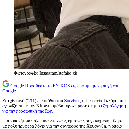
Φωτογραφία: Instagram/stefako.gk
Google
Προσθέστε το ENIKOS ως προτιμώμενη πηγή στη
Google
Στο χθεσινό (5/11) επεισόδιο του
Survivor,
η Στεφανία Γκλάρα που
αγωνίζεται με την Κίτρινη ομάδα, προχώρησε σε μία
εξομολόγηση
για την προσωπική της ζωή.
Η προπονήτρια πολεμικών τεχνών, εμφανώς συγκινημένη μίλησε
με πολύ τρυφερά λόγια για την σύντροφό της Χρυσάνθη, η οποία