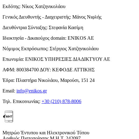
Εκδότης:
Νίκος Χατζηνικολάου
Γενικός Διευθυντής - Διαχειριστής:
Μάνος Νιφλής
Διευθύντρια Σύνταξης:
Στεφανία Κασίμη
Ιδιοκτησία - Δικαιούχος domain:
ENIKOS AE
Νόμιμος Εκπρόσωπος:
Στέργιος Χατζηνικολάου
Επωνυμία:
ΕΝΙΚΟΣ ΥΠΗΡΕΣΙΕΣ ΔΙΑΔΙΚΤΥΟΥ ΑΕ
ΑΦΜ:
800384700
ΔΟΥ:
ΚΕΦΟΔΕ ΑΤΤΙΚΗΣ
Έδρα:
Πλαστήρα Νικολάου, Μαρούσι, 151 24
Email:
info@enikos.gr
Τηλ. Επικοινωνίας:
+30 (210) 878-8006
Μητρώο Έντυπου και Ηλεκτρονικού Τύπου
Αριθμός Πιστοποίησης Μ.Η.Τ. 242097