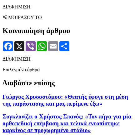
ΔΙΑΦΗΜΙΣΗ
ΜΟΙΡΑΣΟΥ ΤΟ
Κοινοποίηση άρθρου
Facebook
X
Viber
WhatsApp
Email
Μοιραστείτε
ΔΙΑΦΗΜΙΣΗ
Επιλεγμένα άρθρα
Διαβάστε επίσης
Γιώργος Χρυσοστόμου: «Θεατής έφυγε στη μέση
της παράστασης και μας περίμενε έξω»
Συγκλονίζει ο Χρήστος Σπανός: «Τον πήγα για μία
ορθοπεδική επέμβαση και τελικά εντοπίστηκε
καρκίνος σε προχωρημένο στάδιο»